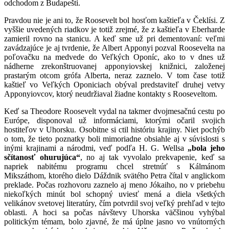
odchodom z Budapešti.
Pravdou nie je ani to, že Roosevelt bol hosťom kaštieľa v Čeklísi. Z
vyššie uvedených riadkov je totiž zrejmé, že z kaštieľa v Eberharde
zamieril rovno na stanicu. A keď sme už pri dementovaní: veľmi
zavádzajúce je aj tvrdenie, že Albert Apponyi pozval Roosevelta na
poľovačku na medvede do Veľkých Oponíc, ako to v dnes už
nádherne zrekonštruovanej apponyiovskej knižnici, založenej
prastarým otcom grófa Alberta, neraz zaznelo. V tom čase totiž
kaštieľ vo Veľkých Oponiciach obýval predstaviteľ druhej vetvy
Apponyiovcov, ktorý neudržiaval žiadne kontakty s Rooseveltom.
Keď sa Theodore Roosevelt vydal na takmer dvojmesačnú cestu po
Európe, disponoval už informáciami, ktorými očaril svojich
hostiteľov v Uhorsku. Osobitne si ctil históriu krajiny. Niet pochýb
o tom, že tieto poznatky boli mimoriadne obsiahle aj v súvislosti s
inými krajinami a národmi, veď podľa H. G. Wellsa
„bola jeho
sčítanosť ohurujúca“
, no aj tak vyvolalo prekvapenie, keď sa
napriek nabitému programu chcel stretnúť s Kálmánom
Mikszáthom, ktorého dielo Dáždnik svätého Petra čítal v anglickom
preklade. Počas rozhovoru zaznelo aj meno Jókaiho, no v priebehu
niekoľkých minút bol schopný uviesť mená a diela všetkých
velikánov svetovej literatúry, čím potvrdil svoj veľký prehľad v tejto
oblasti. A hoci sa počas návštevy Uhorska väčšinou vyhýbal
politickým témam, bolo zjavné, že má úplne jasno vo vnútorných