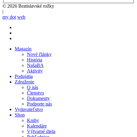
© 2026 Bratislavské rožky
|
my dot
web
Magazín
Nové články
Mobile
História
main
NašaBA
menu
Aktivity
Podujatia
Združenie
O nás
Členstvo
Dokumenty
Podporte nás
Vydavateľstvo
Shop
Knihy
Kalendáre
Výtvarné diela
Pohľadnice