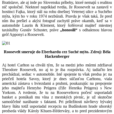
Bratislave, ale aj inde po Slovensku príbehy, ktoré nemajú s realitou
nič spoločné. Niektoré napríklad tvrdia, že Roosevelt sa zastavil v
hostinci Fajka, ktorý stál na rohu dnešnej Veternej ulice a Suchého
mýta, kým ho v roku 1974 nezbúrali. Pravda je však taká, že pred
ním iba prešiel a akýsi fotograf zachytil práve okamih, keď sa v
automobile Laurin & Klement, ktorý šoféroval majiteľ miestnej
taxislužby Gustáv Schuster, práve
„honosili“
s odhalenou hlavou
gróf Apponyi a Roosevelt.
Roosevelt smeruje do Eberhardu cez Suché mýto. Zdroj:
Béla
Hackenberger
Aj hotel Carlton sa chváli tým, že sa medzi jeho múrmi zdržiaval
Theodore Roosevelt, no aj to je iba rozprávka. Aj tadiaľto len
prechádzal, sediac v automobile. Isté spojenie tu však predsa je: na
priečelí hotela Savoy, ktorý je dnes súčasťou Carltonu, viala
americká zástava s hviezdami a pruhmi, poukazujúc na prepojenie
jeho majiteľa Henryho Prügera (čiže Henrika Prügera) s New
Yorkom. A tvrdenie, že tu na Rooseveltovu počesť usporiadali
banket a ponúkali mu vína z mestských pivníc, je už skutočne
samoúčelné narábanie s faktami. Pri príležitosti návštevy bývalej
hlavy štátu totiž usporiadal recepciu na Budínskom hrade uhorský
predseda vlády Károly Khuen-Héderváry, a to pred prezidentovým