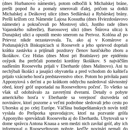
(dnes Hurbanovo námestie), potom odbočili k Michalskej bráne,
prešli popod ňu a pomaly smerovali ďalej, pričom sa dotkli
Michalskej a Deákovej ulice (dnes Sedlárska) a Rybárskej brány.
Prešli krížom cez Námestie Lajosa Kossutha (dnes Hviezdoslavovo
námestie) a pokračovali po Mostovej ulici, Justiho rade (dnes
Vajanského nábrežie), Barossovej ulici (dnes Štúrova ulica) k
Dunajskej ulici a opustili mesto smerom na Preivoz. Kolóna až po
Prievoz nikde nezastavovala. Tu, ako aj v Komárove a
Podunajských Biskupiciach si Roosevelt a jeho sprievod dopriali
krátku zastávku a prijímali pozdravy členov hasičského zboru a
školákov. Cez Hidas (dnes Most pri Bratislave) pre epidémiu
osýpok iba prefrčali pomedzi kordóny školákov. S najväčším
nadšením Roosevelta prijali v Eberharde (dnes Malinovo). Ani tu
nechýbali školáci a jasajúci obyvatelia a pred vchodom do kaštieľa
prijalo vzácneho hosťa predstavenstvo obce. Potom ho privítala pani
Apponyiová s deťmi a po krátkom oddychu nasledoval slávnostný
obed, ktorý gróf usporiadal na Rooseveltovu počesť. To všetko sa
však už odohrávalo za zavretými dverami. Detaily o pobyte
amerického hosťa v Eberharde sa verejnosť dozvedela od
novinárov, ktorí pozorne a veľmi podrobne sledovali jeho cestu po
Uhorsku aj po celej Európe. Väčšina budapeštianskych novín totiž
vyslala do Prešporka spravodajcov, ktorí na pozvanie grófa
Apponyiho sprevádzali Roosevelta aj do Eberhardu. Ubytovali sa v
dome správcu Antona Knaua a sem medzi nich zavítal gróf, aby ich
informoval o Rooseveltovom pobyte, keďže novinári nemali do