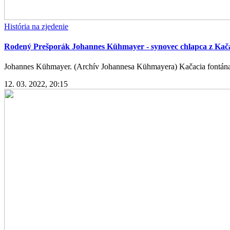
História na zjedenie
Rodený Prešporák Johannes Kühmayer - synovec chlapca z Kača
Johannes Kühmayer. (Archív Johannesa Kühmayera) Kačacia fontána n
12. 03. 2022, 20:15