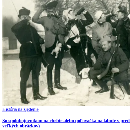
História na zjedenie
So spolubojovníkom na chrbte alebo poľovačka na labute v predve
veľkých obrázkov)