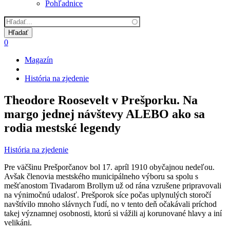
Pohľadnice
0
Magazín
Omrvinka
História na zjedenie
Theodore Roosevelt v Prešporku. Na
margo jednej návštevy ALEBO ako sa
rodia mestské legendy
História na zjedenie
Pre väčšinu Prešporčanov bol 17. apríl 1910 obyčajnou nedeľou.
Avšak členovia mestského municipálneho výboru sa spolu s
mešťanostom Tivadarom Brollym už od rána vzrušene pripravovali
na výnimočnú udalosť. Prešporok síce počas uplynulých storočí
navštívilo mnoho slávnych ľudí, no v tento deň očakávali príchod
takej významnej osobnosti, ktorú si vážili aj korunované hlavy a iní
velikáni.