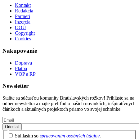
Kontakt
Redakcia
Partneri
Inzercia
OOÚ
Copyright
Cookies
Nakupovanie
Doprava
Platba
VOP a RP
Newsletter
Staňte sa súčasťou komunity Bratislavských rožkov! Prihláste sa na
odber newslettra a majte prehľad o našich novinkách, inšpiratívnych
článkoch a aktuálnych projektoch priamo vo svojej schránke.
Email
Privacy
Súhlasím so
spracovaním osobných údajov
.
Policy