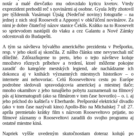
notár a malé dievčatko mu odovzdalo kyticu kvetov. Vtedy
exprezident prehodil reč s novinármi aj osobne. Gyula Jelfy zhotovil
pre týždenník Vasárnapi Újság (Nedeľné noviny) fotografie – na
jednej z nich stojí Roosevelt a Apponyi v obkľúčení novinárov. Za
nimi je dobre čitateľný názov stanice Čeklís. Krátko na to Roosevelt
so sprievodom nastúpili do vlaku a cez Galantu a Nové Zámky
odcestovali do Budapešti.
A tým sa návšteva bývalého amerického prezidenta v Prešporku,
resp. v jeho okolí aj skončila. Z nášho článku sme nevynechali nič
dôležité. Zdôrazňujeme to preto, lebo o tejto návšteve koluje
množstvo rôznych príbehov a tvrdení, ktoré môžeme pokojne
zaradiť do kategórie mestských legiend, ale nachádzame ich
dokonca aj v knihách významných miestnych historikov – o
internete ani nehovoriac. Celú Rooseveltovu cestu po Európe
podrobne sledovali spravodajcovia americkej a miestnej tlače;
mnoho okamihov z jeho tunajšieho pobytu zaznamenali na filmový
pás aj kinematografi (ako sa filmárom v tom čase hovorilo) – o. i. aj
jeho príchod do kaštieľa v Eberharde. Prešporské elektrické divadlo
(ako v tom čase nazývali kino) Apollo-Bio na Michalskej 7 už 27.
apríla premietalo krátky film s názvom Rooseveltovo prijatie, no
filmové záznamy o Rooseveltovi zaradili do svojho programu aj
ostatné miestne kiná.
Napriek vyššie uvedeným skutočnostiam doteraz kolujú po