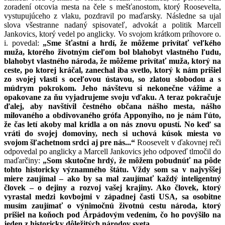
zoradení otcovia mesta na čele s mešťanostom, ktorý Roosevelta,
vystupujúceho z vlaku, pozdravil po maďarsky. Následne sa ujal
slova všestranne nadaný spisovateľ, advokát a politik Marcell
Jankovics, ktorý vedel po anglicky. Vo svojom krátkom príhovore o.
i. povedal:
„Sme šťastní a hrdí, že môžeme privítať veľkého
muža, ktorého životným cieľom bol blahobyt vlastného ľudu,
blahobyt vlastného národa, že môžeme privítať muža, ktorý na
ceste, po ktorej kráčal, zanechal iba svetlo, ktorý k nám prišiel
zo svojej vlasti s oceľovou ústavou, so zlatou slobodou a s
múdrym pokrokom. Jeho návštevu si nekonečne vážime a
opakovane za ňu vyjadrujeme svoju vďaku. A teraz pokračuje
ďalej, aby navštívil čestného občana nášho mesta, nášho
milovaného a obdivovaného grófa Apponyiho, no je nám ľúto,
že čas letí akoby mal krídla a on nás znovu opustí. No keď sa
vráti do svojej domoviny, nech si uchová kúsok miesta vo
svojom šľachetnom srdci aj pre nás...“
Roosevelt v ďakovnej reči
odpovedal po anglicky a Marcell Jankovics jeho odpoveď tlmočil do
maďarčiny:
„Som skutočne hrdý, že môžem pobudnúť na pôde
tohto historicky významného štátu. Vždy som sa v najvyššej
miere zaujímal – ako by sa mal zaujímať každý inteligentný
človek – o dejiny a rozvoj vašej krajiny. Ako človek, ktorý
vyrastal medzi kovbojmi v západnej časti USA, sa osobitne
musím zaujímať o výnimočnú životnú cestu národa, ktorý
prišiel na koňoch pod Árpádovým vedením, čo ho povýšilo na
jeden z historicky dôležitých národov sveta.