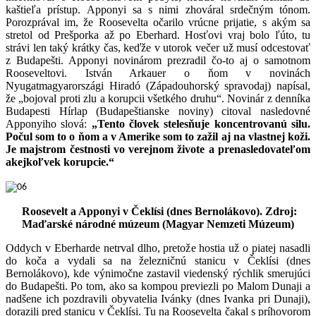
kaštieľa prístup. Apponyi sa s nimi zhováral srdečným tónom.
Porozprával im, že Roosevelta očarilo vrúcne prijatie, s akým sa
stretol od Prešporka až po Eberhard. Hosťovi vraj bolo ľúto, tu
strávi len taký krátky čas, keďže v utorok večer už musí odcestovať
z Budapešti. Apponyi novinárom prezradil čo-to aj o samotnom
Rooseveltovi. István Arkauer o ňom v novinách
Nyugatmagyarországi Hiradó (Západouhorský spravodaj) napísal,
že „bojoval proti zlu a korupcii všetkého druhu“. Novinár z denníka
Budapesti Hírlap (Budapeštianske noviny) citoval nasledovné
Apponyiho slová:
„Tento človek stelesňuje koncentrovanú silu.
Počul som to o ňom a v Amerike som to zažil aj na vlastnej koži.
Je majstrom čestnosti vo verejnom živote a prenasledovateľom
akejkoľvek korupcie.“
Roosevelt a Apponyi v Čeklísi (dnes Bernolákovo). Zdroj:
Maďarské národné múzeum (Magyar Nemzeti Múzeum)
Oddych v Eberharde netrval dlho, pretože hostia už o piatej nasadli
do koča a vydali sa na železničnú stanicu v Čeklísi (dnes
Bernolákovo), kde výnimočne zastavil viedenský rýchlik smerujúci
do Budapešti. Po tom, ako sa kompou previezli po Malom Dunaji a
nadšene ich pozdravili obyvatelia Ivánky (dnes Ivanka pri Dunaji),
dorazili pred stanicu v Čeklísi. Tu na Roosevelta čakal s príhovorom