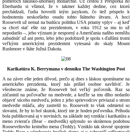
pomeroch rakúsko-uhorskej monarchie. Už cestou z Prešporka do
Eberhardu si všimol, že v takmer každej dedine, cez ktorú
prechádzali, ľudia hovorili iným jazykom, čo tiež prispelo k
hodnoteniu neskoršieho osudu tohto štátneho útvaru. A hoci
Roosevelt už nemal na budúcu politiku USA priamy vplyv – aj keď
sa chcel stať ešte raz prezidentom, v roku 1912 sa mu to už
nepodarilo –, jeho význam je nesporný a Američania naňho nemôžu
zabudnúť už ani preto, lebo jeho podobizeň je spolu s ďalšími tromi
veľkými americkými prezidentmi vytesaná do skaly Mount
Rushmore v štáte Južná Dakota.
Karikatúra K. Berrymana v denníku The Washington Post
A na záver ešte jeden dôvod, prečo aj dnes s láskou spomíname na
amerického prezidenta, ktorý nás prišiel osobne navštíviť. Je
všeobecne známe, že Roosevelt bol veľký poľovník. Raz sa
zúčastnil na poľovačke na medvede, a keďže sa mu dlho nedarilo
objaviť súceho medveďa, jeden z jeho sprievodcov priviazal o strom
medvedie mláďa, aby zastrelil to. Roosevelt to však odmietol so
slovami, že by to bol skutok, ktorý nie je hoden poľovníka. Príhoda
bola publikovaná aj v novinách, na základe nej vznikla i karikatúra a
meno zvieraťa (Bear – medvedík) splynulo so skrátenou podobou
Rooseveltovho krstného mena (Teddy). Vzniklo tak slovné spojenie
Teddy Bear a výrobcovia hračiek doma aj v zahraničí odštartovali