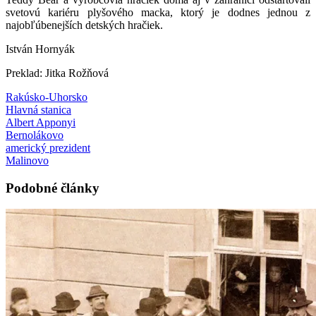
svetovú kariéru plyšového macka, ktorý je dodnes jednou z
najobľúbenejších detských hračiek.
István Hornyák
Preklad: Jitka Rožňová
Rakúsko-Uhorsko
Hlavná stanica
Albert Apponyi
Bernolákovo
americký prezident
Malinovo
Podobné články