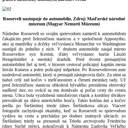
Roosevelt nastupuje do automobilu. Zdroj: Maďarské národné
múzeum (Magyar Nemzeti Múzeum)
Následne Roosevelt so svojím sprievodom zamieril k automobilom
čakajúcim pred železničnou stanicou a v spoločnosti Apponyiho,
ako aj manželky a dcérky veľvyslanca Monarchie vo Washingtone
nastúpil do jedného z nich. V druhom automobile zaujal miesto
Rooseveltov syn Kermit, ďalej veľvyslanec barón László
Hengelmüller a mestský úradník. Pred dvomi prenajatými
automobilmi šiel aj tretí, v ktorom cestoval policajný kapitán mesta
István Kutsera a jeden policajný inšpektor. Po Rooseveltovom aute
nasledoval automobil, ktorý si prenajali zástupcovia tlače. Za nimi sa
tiahol celý rad kočov s mešťanostom a členmi mestskej rady. Už
pred železničnou stanicou obkolesil bývalého prezidenta obrovský
nadšený dav, no ovácií sa mu dostávalo aj počas cesty do centra
mesta. Ulica bola vyzdobená množstvom vlajok a kordóny divákov
prevolávali na slávu amerického hosťa. Takto kolóna áut a kočov
prešla po Štefániinej triede (dnes Štefánikova ulica). Viaceré
fotografie zachytávajú okamihy, keď sa Roosevelt so sprievodom
vydáva na cestu a prechádza po dodnes známych uliciach: zo
Štefániinej triedy sa presunuli na Triedu arcivojvodu Friedricha
(dnes Suché mýto), pokračovali k Námestiu Ľudovíta Veľkého