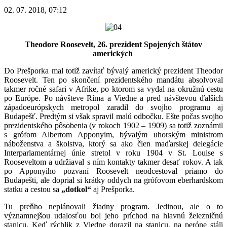
02. 07. 2018, 07:12
Theodore Roosevelt, 26. prezident Spojených štátov
amerických
Do Prešporka mal totiž zavítať bývalý americký prezident Theodor
Roosevelt. Ten po skončení prezidentského mandátu absolvoval
takmer ročné safari v Afrike, po ktorom sa vydal na okružnú cestu
po Európe. Po návšteve Ríma a Viedne a pred návštevou ďalších
západoeurópskych metropol zaradil do svojho programu aj
Budapešť. Predtým si však spravil malú odbočku. Ešte počas svojho
prezidentského pôsobenia (v rokoch 1902 – 1909) sa totiž zoznámil
s grófom Albertom Apponyim, bývalým uhorským ministrom
náboženstva a školstva, ktorý sa ako člen maďarskej delegácie
Interparlamentárnej únie stretol v roku 1904 v St. Louise s
Rooseveltom a udržiaval s ním kontakty takmer desať rokov. A tak
po Apponyiho pozvaní Roosevelt neodcestoval priamo do
Budapešti, ale doprial si krátky oddych na grófovom eberhardskom
statku a cestou sa
„dotkol“
aj Prešporka.
Tu preňho neplánovali žiadny program. Jedinou, ale o to
významnejšou udalosťou bol jeho príchod na hlavnú železničnú
stanicu. Keď rýchlik z Viedne dorazil na stanicu, na peróne stáli