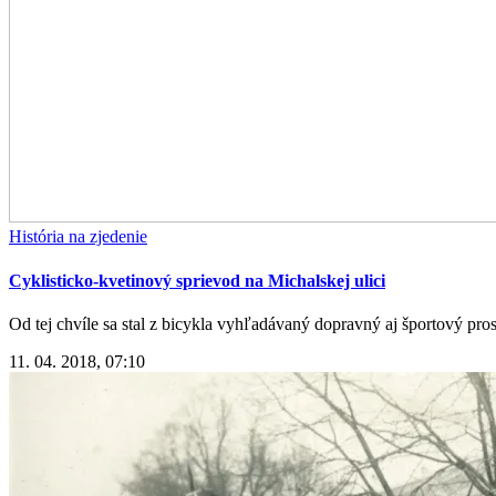
História na zjedenie
Cyklisticko-kvetinový sprievod na Michalskej ulici
Od tej chvíle sa stal z bicykla vyhľadávaný dopravný aj športový pros
11. 04. 2018, 07:10