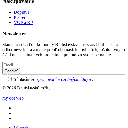
Nakupovanie
Doprava
Platba
VOP a RP
Newsletter
Staňte sa súčasťou komunity Bratislavských rožkov! Prihláste sa na
odber newslettra a majte prehľad o našich novinkách, inšpiratívnych
článkoch a aktuálnych projektoch priamo vo svojej schránke.
Email
Privacy
Súhlasím so
spracovaním osobných údajov
.
Policy
© 2026 Bratislavské rožky
|
my dot
web
Magazín