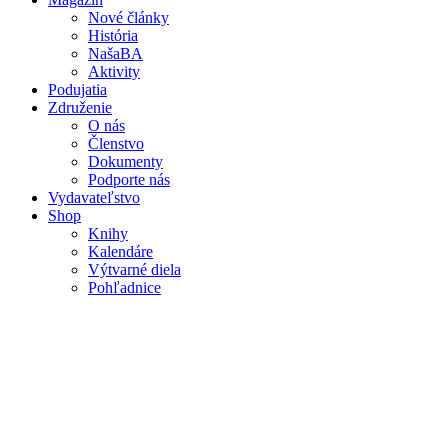
Nové články
Mobile
História
main
NašaBA
menu
Aktivity
Podujatia
Združenie
O nás
Členstvo
Dokumenty
Podporte nás
Vydavateľstvo
Shop
Knihy
Kalendáre
Výtvarné diela
Pohľadnice