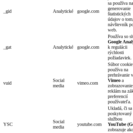
sa používa n
generovanie
_gid
Analytické
google.com
štatistických
údajov o tom
návštevník p
web.
Používa so s
Google Analy
_gat
Analytické
google.com
k regulácii
rýchlosti
požiadaviek.
Súbor cookie
používa na
prehrávanie v
Social
Vimeo
a
vuid
vimeo.com
media
zobrazovanie
reklám na zá
preferencií
používateľa.
Ukladá, či sa
poskytovaný
službou
Social
YSC
youtube.com
YouTube (Go
media
zobrazuje ak