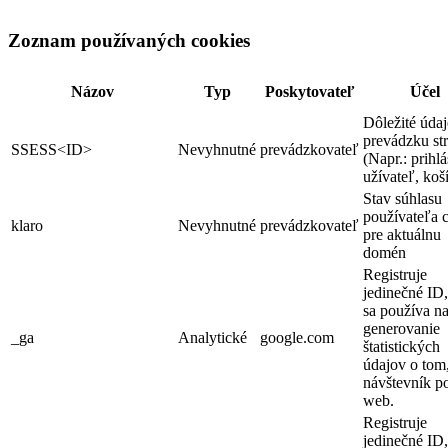
Zoznam používaných cookies
Názov
Typ
Poskytovateľ
Účel
Dôležité údaj
prevádzku st
SSESS<ID>
Nevyhnutné
prevádzkovateľ
(Napr.: prihl
užívateľ, koš
Stav súhlasu
používateľa 
klaro
Nevyhnutné
prevádzkovateľ
pre aktuálnu
domén
Registruje
jedinečné ID,
sa používa n
generovanie
_ga
Analytické
google.com
štatistických
údajov o tom
návštevník p
web.
Registruje
jedinečné ID,