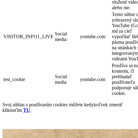
vložené vide
alebo nie.
Tento súbor 
zobrazený sl
YouTube (Go
má za cieľ
Social
VISITOR_INFO1_LIVE
youtube.com
vypočítať šír
media
pásma použív
na stránkach 
integrovaným
videami You
Používa sa n
kontrolu, či
Social
prehliadač
test_cookie
youtube.com
media
používateľa
podporuje sú
cookie.
Svoj súhlas s používaním cookies môžete kedykoľvek zmeniť
kliknuťím
TU
.