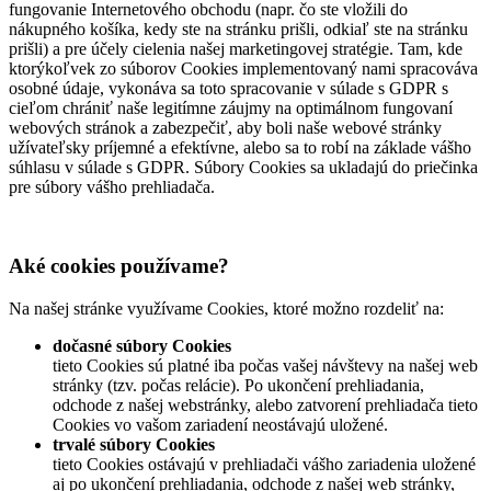
fungovanie Internetového obchodu (napr. čo ste vložili do
nákupného košíka, kedy ste na stránku prišli, odkiaľ ste na stránku
prišli) a pre účely cielenia našej marketingovej stratégie. Tam, kde
ktorýkoľvek zo súborov Cookies implementovaný nami spracováva
osobné údaje, vykonáva sa toto spracovanie v súlade s GDPR s
cieľom chrániť naše legitímne záujmy na optimálnom fungovaní
webových stránok a zabezpečiť, aby boli naše webové stránky
užívateľsky príjemné a efektívne, alebo sa to robí na základe vášho
súhlasu v súlade s GDPR. Súbory Cookies sa ukladajú do priečinka
pre súbory vášho prehliadača.
Aké cookies používame?
Na našej stránke využívame Cookies, ktoré možno rozdeliť na:
dočasné súbory Cookies
tieto Cookies sú platné iba počas vašej návštevy na našej web
stránky (tzv. počas relácie). Po ukončení prehliadania,
odchode z našej webstránky, alebo zatvorení prehliadača tieto
Cookies vo vašom zariadení neostávajú uložené.
trvalé súbory Cookies
tieto Cookies ostávajú v prehliadači vášho zariadenia uložené
aj po ukončení prehliadania, odchode z našej web stránky,