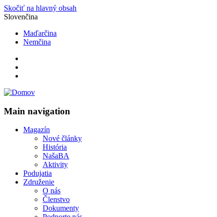
Skočiť na hlavný obsah
Slovenčina
Maďarčina
Nemčina
Main navigation
Magazín
Nové články
História
NašaBA
Aktivity
Podujatia
Združenie
O nás
Členstvo
Dokumenty
Podporte nás