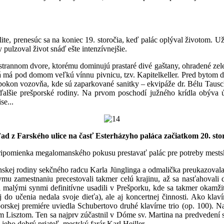
lite, prenesúc sa na koniec 19. storočia, keď palác oplýval životom. U
pulzoval život snáď ešte intenzívnejšie.
iestrannom dvore, ktorému dominujú prastaré divé gaštany, ohradené z
á má pod domom veľkú vínnu pivnicu, tzv. Kapitelkeller. Pred bytom dom
pokon vozovňa, kde sú zaparkované sanitky – ekvipáže dr. Bélu Tausch
ďalšie prešporské rodiny. Na prvom poschodí južného krídla obýva út
se...
ad z Farského ulice na časť Esterházyho paláca
začiatkom 20. sto
, pripomienka megalomanského pokusu prestavať palác pre potreby mest
enskej rodiny sekčného radcu Karla Jünglinga a odmalička preukazovala
mu zamestnaniu precestovali takmer celú krajinu, až sa nasťahovali d
malými synmi definitívne usadili v Prešporku, kde sa takmer okamžite
j do učenia nedala svoje dieťa), ale aj koncertnej činnosti. Ako klav
skej premiére uviedla Schubertovo druhé klavírne trio (op. 100). Naj
 Lisztom. Ten sa najprv zúčastnil v Dóme sv. Martina na predvedení sv
jeho dobrý priateľ, mestský farár Karl Heiller.