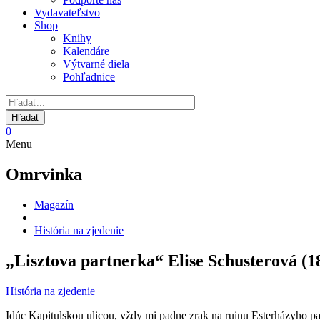
Vydavateľstvo
Shop
Knihy
Kalendáre
Výtvarné diela
Pohľadnice
0
Menu
Omrvinka
Magazín
História na zjedenie
„Lisztova partnerka“ Elise Schusterová (1
História na zjedenie
Idúc Kapitulskou ulicou, vždy mi padne zrak na ruinu Esterházyho pal