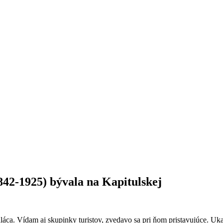
842-1925) bývala na Kapitulskej
áca. Vídam aj skupinky turistov, zvedavo sa pri ňom pristavujúce. Uka