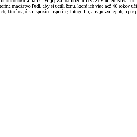
o dôchodku a na oslave jej 80. narodenín (1922) v hoteli Royal (dne
ne množstvo ľudí, aby si uctili ženu, ktorá ich viac než 48 rokov učil
 ktorí majú k dispozícii aspoň jej fotografiu, aby ju zverejnili, a pris