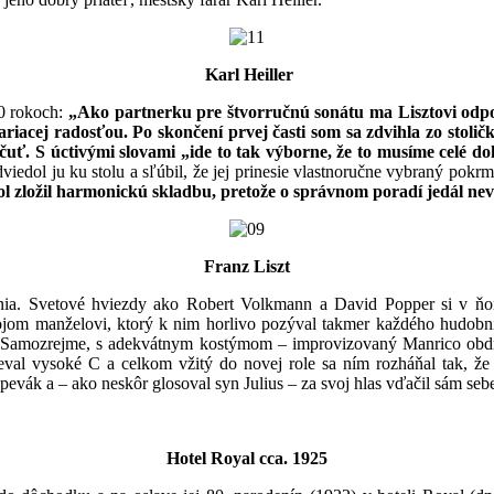
Karl Heiller
50 rokoch:
„Ako partnerku pre štvorručnú sonátu ma Lisztovi odpor
žiariacej radosťou. Po skončení prvej časti som sa zdvihla zo sto
očuť. S úctivými slovami
„ide to tak výborne, že to musíme celé d
viedol ju ku stolu a sľúbil, že jej prinesie vlastnoručne vybraný pokr
 zložil harmonickú skladbu, pretože o správnom poradí jedál nev
Franz Liszt
ania. Svetové hviezdy ako Robert Volkmann a David Popper si v ň
m manželovi, ktorý k nim horlivo pozýval takmer každého hudobníka,
ie. Samozrejme, s adekvátnym kostýmom – improvizovaný Manrico obd
al vysoké C a celkom vžitý do novej role sa ním rozháňal tak, že E
evák a – ako neskôr glosoval syn Julius – za svoj hlas vďačil sám seb
Hotel Royal cca. 1925