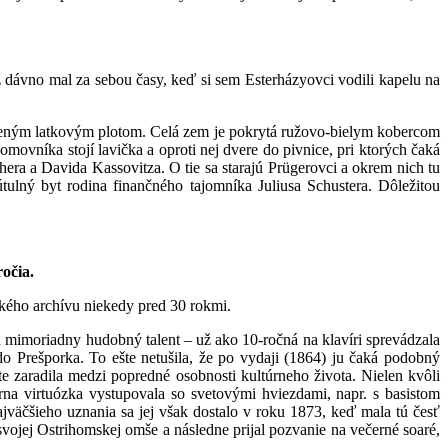
ž dávno mal za sebou časy, keď si sem Esterházyovci vodili kapelu na
eleným latkovým plotom. Celá zem je pokrytá ružovo-bielym kobercom
ovníka stojí lavička a oproti nej dvere do pivnice, pri ktorých čaká
era a Davida Kassovitza. O tie sa starajú Prügerovci a okrem nich tu
ulný byt rodina finančného tajomníka Juliusa Schustera. Dôležitou
ročia.
ského archívu niekedy pred 30 rokmi.
 mimoriadny hudobný talent – už ako 10-ročná na klavíri sprevádzala
o Prešporka. To ešte netušila, že po vydaji (1864) ju čaká podobný
 zaradila medzi popredné osobnosti kultúrneho života. Nielen kvôli
írna virtuózka vystupovala so svetovými hviezdami, napr. s basistom
väčšieho uznania sa jej však dostalo v roku 1873, keď mala tú česť
ojej Ostrihomskej omše a následne prijal pozvanie na večerné soaré,