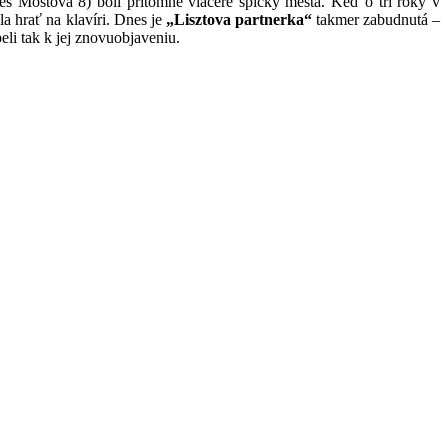
s Mostová 8) boli prítomné viaceré špičky mesta. Keď o tri roky v
a hrať na klavíri. Dnes je
„Lisztova partnerka“
takmer zabudnutá –
peli tak k jej znovuobjaveniu.