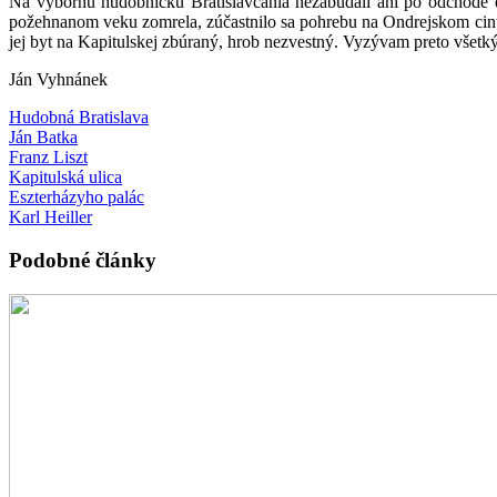
Na výbornú hudobníčku Bratislavčania nezabúdali ani po odchode d
požehnanom veku zomrela, zúčastnilo sa pohrebu na Ondrejskom cintorí
jej byt na Kapitulskej zbúraný, hrob nezvestný. Vyzývam preto všetkých,
Ján Vyhnánek
Hudobná Bratislava
Ján Batka
Franz Liszt
Kapitulská ulica
Eszterházyho palác
Karl Heiller
Podobné články