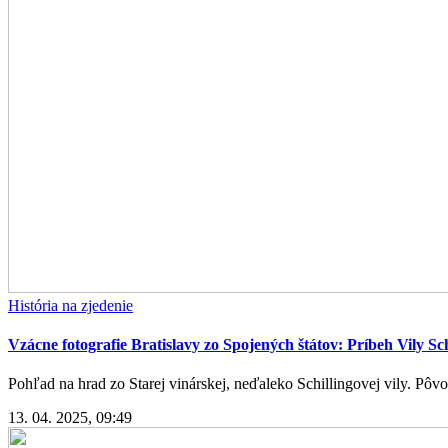
História na zjedenie
Vzácne fotografie Bratislavy zo Spojených štátov: Príbeh Vily Sch
Pohľad na hrad zo Starej vinárskej, neďaleko Schillingovej vily. Pôvo
13. 04. 2025, 09:49