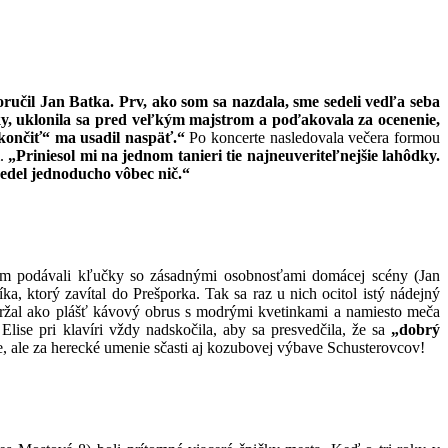
učil Jan Batka. Prv, ako som sa nazdala, sme sedeli vedľa seba
ličky, uklonila sa pred veľkým majstrom a poďakovala za ocenenie,
okončiť“ ma usadil naspäť.“
Po koncerte nasledovala večera formou
m.
„Priniesol mi na jednom tanieri tie najneuveriteľnejšie lahôdky.
edel jednoducho vôbec nič.“
om podávali kľučky so zásadnými osobnosťami domácej scény (Jan
 ktorý zavítal do Prešporka. Tak sa raz u nich ocitol istý nádejný
ržal ako plášť kávový obrus s modrými kvetinkami a namiesto meča
lise pri klavíri vždy nadskočila, aby sa presvedčila, že sa
„dobrý
e, ale za herecké umenie sčasti aj kozubovej výbave Schusterovcov!