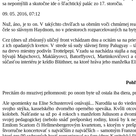
sa nepomýlili a skutočne ide o šľachtický palác zo 17. storočia.
09. 05. 2016, 07:12
Nuž, áno, je to on. V takýchto chvíľach sa obrním voči chmúrnej rea
čele so slávnym Haydnom, no v priestoroch rozparcelovaných na byty 
Cez (dnes už zbúraný) uličný front vchádzam dnu a ocitám sa na pr
z ich opadaných kvetov. V strede sú sudy slávnej firmy Palugyay – t
na drevo miestny podivín Trottelpepi. Vzadu sa nachádza stajňa a na
bývajú Majschovci, Makláryovci, Batorffyovci, Martinkovičovci a 
súčasťou interiéru je krídlo Blüthner, na ktoré hráva jeho manželka Eli
Pohľ
Precitám do mrazivej prítomnosti: po onom byte už ostala iba diera
Ale spomienky na Elise Schusterovú ostávajú... Narodila sa do vied
svojho strýka, kasselského dvorného operného speváka. Kvôli otcov
kolobeh. Našťastie sa už po 4 rokoch s manželom Juliusom a dvomi 
svojej pedagogickej (nebolo snáď prešporskej rodiny, ktorá by k ne
Emilom Scariom či Hellmesbergerovým kvartetom, s ktorým v prešpor
štvorručne koncertovať s najväčším z najväčších – samotným Franzom
ktoré pre 90 vybraných hostí zorganizoval na fare (dnes Kapitulská 9) 