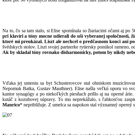
Na to, čo sa tam stalo, si Elise spomínala so žiariacimi očami aj po 
pri klavíri a tóny mocne udierali do uší vyberanej spoločnosti, 
ktoré mi preukázal. Liszt ale nechcel o predčasnom konci ani p
švédskych stolov. Liszt svojej partnerke rytiersky ponúkol rameno, od
Ak by skladal tóny rovnako disharmonicky, potom by nikdy nebol
Vďaka jej umeniu sa byt Schusterovcov stal ohniskom muzicírov
Nepomuk Batka, Gustav Mauthner). Elise našla veľkú oporu vo svojo
kantor synagógy a po niekoľkých piesňach prišlo aj na operné ár
kutáč z kozubovej súpravy. To mu neprekážalo, s ľahkosťou zaspiev
Manrico“
nepribližuje. Z umelca sa napokon stal významný operný sp