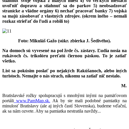
stiahnuť svoje vojská z malých miest 4) vo veľkých mestách
uvoľniť dopravu a stiahnuť sa do parkov 5) neobsadzovať
stranícke a vládne orgány 6) nechať pracovať banky 7) vojská
sa majú zásobovať z vlastných zdrojov. (okrem iného – nemali
rozkaz strieľať do ľudí a robili to)
Foto: Mikuláš Gažo (súkr. zbierka J. Šedivého).
Na domoch sú vyvesené na pol žrde čs. zástavy. Ľudia nosia na
rukávoch čs. trikolóru preťatú čiernou páskou. To je zatiaľ
všetko.
List sa pokúsim poslať po nejakých Rakúšanoch, alebo iných
turistoch. Nemajte o nás strach, nikomu sa zatiaľ nič nestalo.
M.
Bratislavské rožky spolupracujú s mnohými inými na pamäťovom
portáli
www.PamMap.sk.
Ak by ste mali podobné pamiatky na
minulosť Bratislavy (ale aj iných častí Slovenska), budeme vďační,
ak sa nám ozvete. Aby sa pamiatka nestratila navždy...