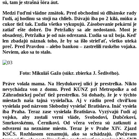
sú, tam je strašná šóra áut.
Medzi ľuďmi vládne zmätok. Pred obchodmi sú dlhánske rady
ľudí, aj hodinu sa stojí na chlieb. Dávajú iba po 2 kilá, múku a
cukor tiež tak. Ľudia všetko vykupujú. Zásobovanie pekární je
zatiaľ ešte dobré. Do Petržalky sa ale nedostanú. Most je
obsadený, Petržalka je od nás odrezaná. Ľudia sa už boja. Keď
len zbadajú náznak toho, že by sa išlo strieľať, všetko uteká
preč. Pred Pravdou – alebo bankou – zastrelili ruského vojaka.
Neviem, ako sa to stalo.
Foto: Mikuláš Gažo (súkr. zbierka J. Šedivého).
Práve volala mama. Na Heydukovej ulici je prestrelka. Nikto
nevychádza von z domu. Pred KÚNZ pri Metropolke a od
Záhradníckej počuť tiež prestrelku. Sú dohady, že je v týchto
miestach naša tajná vysielačka. Aj v rádiu pred chvíľkou
vysielala pod názvom Slobodný vysielač Bratislava. Ináč vysiela
iba Praha. Teraz zase vysielala Bratislava. Vyzývajú ľudí aj
vojsko, aby zostali verní vláde, Svobodovi, Dubčekovi,
Smrkovskému, Černíkovi. Od včera večera sú zatknutí a
odvezení na neznáme miesto. Teraz je v Prahe XIV. Zjazd
KSČS. Rozhlasom oznamujú, ako sa schádzajú. (Počúvam