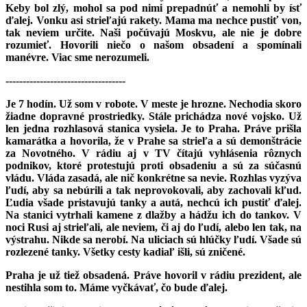
Keby bol zlý, mohol sa pod nimi prepadnúť a nemohli by ísť
ďalej. Vonku asi strieľajú rakety. Mama ma nechce pustiť von,
tak neviem určite. Naši počúvajú Moskvu, ale nie je dobre
rozumieť. Hovorili niečo o našom obsadení a spomínali
manévre. Viac sme nerozumeli.
-----------------------------------
Je 7 hodín. Už som v robote. V meste je hrozne. Nechodia skoro
žiadne dopravné prostriedky. Stále prichádza nové vojsko. Už
len jedna rozhlasová stanica vysiela. Je to Praha. Práve prišla
kamarátka a hovorila, že v Prahe sa strieľa a sú demonštrácie
za Novotného. V rádiu aj v TV čítajú vyhlásenia rôznych
podnikov, ktoré protestujú proti obsadeniu a sú za súčasnú
vládu. Vláda zasadá, ale nič konkrétne sa nevie. Rozhlas vyzýva
ľudí, aby sa nebúrili a tak neprovokovali, aby zachovali kľud.
Ľudia všade pristavujú tanky a autá, nechcú ich pustiť ďalej.
Na stanici vytrhali kamene z dlažby a hádžu ich do tankov. V
noci Rusi aj strieľali, ale neviem, či aj do ľudí, alebo len tak, na
výstrahu. Nikde sa nerobí. Na uliciach sú hlúčky ľudí. Všade sú
rozlezené tanky. Všetky cesty kadiaľ išli, sú zničené.
Praha je už tiež obsadená. Práve hovoril v rádiu prezident, ale
nestihla som to. Máme vyčkávať, čo bude ďalej.