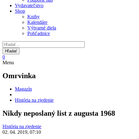
Vydavateľstvo
Shop
Knihy
Kalendáre
Výtvarné diela
Pohľadnice
0
Menu
Omrvinka
Magazín
História na zjedenie
Nikdy neposlaný list z augusta 1968
História na zjedenie
02. 04. 2019, 07:10