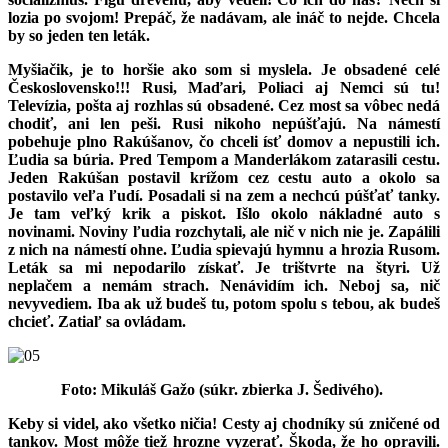
lozia po svojom! Prepáč, že nadávam, ale ináč to nejde. Chcela
by so jeden ten leták.
Myšiačik, je to horšie ako som si myslela. Je obsadené celé
Československo!!! Rusi, Maďari, Poliaci aj Nemci sú tu!
Televízia, pošta aj rozhlas sú obsadené. Cez most sa vôbec nedá
chodiť, ani len peši. Rusi nikoho nepúšťajú. Na námestí
pobehuje plno Rakúšanov, čo chceli ísť domov a nepustili ich.
Ľudia sa búria. Pred Tempom a Manderlákom zatarasili cestu.
Jeden Rakúšan postavil krížom cez cestu auto a okolo sa
postavilo veľa ľudí. Posadali si na zem a nechcú púšťať tanky.
Je tam veľký krik a piskot. Išlo okolo nákladné auto s
novinami. Noviny ľudia rozchytali, ale nič v nich nie je. Zapálili
z nich na námestí ohne. Ľudia spievajú hymnu a hrozia Rusom.
Leták sa mi nepodarilo získať. Je trištvrte na štyri. Už
neplačem a nemám strach. Nenávidím ich. Neboj sa, nič
nevyvediem. Iba ak už budeš tu, potom spolu s tebou, ak budeš
chcieť. Zatiaľ sa ovládam.
Foto: Mikuláš Gažo (súkr. zbierka J. Šedivého).
Keby si videl, ako všetko ničia! Cesty aj chodníky sú zničené od
tankov. Most môže tiež hrozne vyzerať. Škoda, že ho opravili.