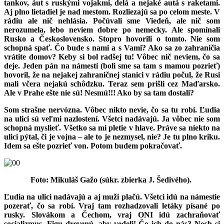
tankov, áut s ruskými vojakmi, delá a nejaké autá s raketami.
Aj plno lietadiel je nad mestom. Rozliezajú sa po celom meste. V
rádiu ale nič nehlásia. Počúvali sme Viedeň, ale nič som
nerozumela, lebo neviem dobre po nemecky. Ale spomínali
Rusko a Československo. Stopro hovorili o tomto. Nie som
schopná spať. Čo bude s nami a s Vami? Ako sa zo zahraničia
vrátite domov? Keby si bol radšej tu! Vôbec nič neviem, čo sa
deje. Jeden pán na námestí (boli sme sa tam s mamou pozrieť)
hovoril, že na nejakej zahraničnej stanici v rádiu počul, že Rusi
mali včera nejakú schôdzku. Teraz sem prišli cez Maďarsko.
Ale v Prahe ešte nie sú! Nesmú!!! Ako by sa tam dostali?
Som strašne nervózna. Vôbec nikto nevie, čo sa tu robí. Ľudia
na ulici sú veľmi nazlostení. Všetci nadávajú. Ja vôbec nie som
schopná myslieť. Všetko sa mi pletie v hlave. Práve sa niekto na
ulici pýtal, či je vojna – ale to je nezmysel, nie? Je tu plno kriku.
Idem sa ešte pozrieť von. Potom budem pokračovať.
Foto: Mikuláš Gažo (súkr. zbierka J. Šedivého).
Ľudia na ulici nadávajú a aj muži plačú. Všetci idú na námestie
pozerať, čo sa robí. Vraj tam rozhadzovali letáky písané po
rusky. Slovákom a Čechom, vraj ONI idú zachraňovať
socializmus. Figu drevenú, aby vedeli! Čo ich do nás? Nech si