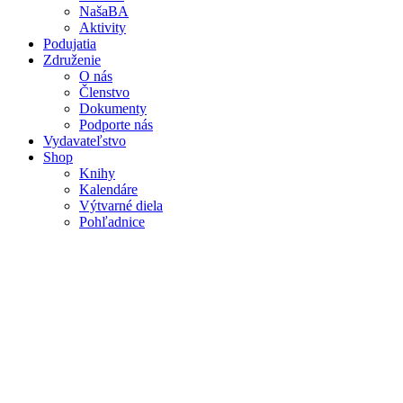
NašaBA
Aktivity
Podujatia
Združenie
O nás
Členstvo
Dokumenty
Podporte nás
Vydavateľstvo
Shop
Knihy
Kalendáre
Výtvarné diela
Pohľadnice