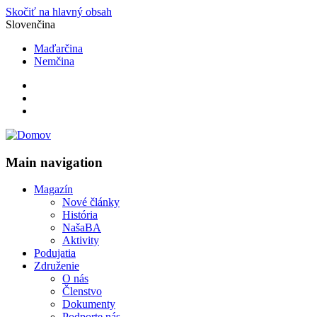
Skočiť na hlavný obsah
Slovenčina
Maďarčina
Nemčina
Main navigation
Magazín
Nové články
História
NašaBA
Aktivity
Podujatia
Združenie
O nás
Členstvo
Dokumenty
Podporte nás