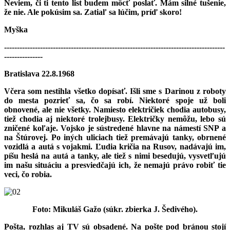
Neviem, či ti tento list budem môcť poslať. Mám silné tušenie,
že nie. Ale pokúsim sa. Zatiaľ sa lúčim, príď skoro!
Myška
--------------------------------------------------------------------------------------
---------------
Bratislava 22.8.1968
Včera som nestihla všetko dopísať. Išli sme s Darinou z roboty
do mesta pozrieť sa, čo sa robí. Niektoré spoje už boli
obnovené, ale nie všetky. Namiesto električiek chodia autobusy,
tiež chodia aj niektoré trolejbusy. Električky nemôžu, lebo sú
zničené koľaje. Vojsko je sústredené hlavne na námestí SNP a
na Štúrovej. Po iných uliciach tiež premávajú tanky, obrnené
vozidlá a autá s vojakmi. Ľudia kričia na Rusov, nadávajú im,
píšu heslá na autá a tanky, ale tiež s nimi besedujú, vysvetľujú
im našu situáciu a presviedčajú ich, že nemajú právo robiť tie
veci, čo robia.
Foto: Mikuláš Gažo (súkr. zbierka J. Šedivého).
Pošta, rozhlas aj TV sú obsadené. Na pošte pod bránou stojí