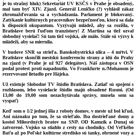
je tu strašný hluk) Sekretariát UV KSČS v Prahe je obsadený,
mal tam byť XIV. Zjazd. Generál Leničko (?) vyhlásil zákaz
zhromažďovania sa a vychádzania. Parlament je blokovaný.
Zatýkanie kultúrnych pracovníkov bezpečnosťou, ktorá sa dala
k dispozícii okupantom. Vyzývajú mládež, aby sa rozišla, v
Bratislave berú ľuďom tranzistory! Z Martina sa tiež ozval
slobodný vysielač! Sú tam tiež vojská, ale málo. Stále sú výzvy k
mládeži, aby sa miernila.
V budove SNR sa strieľa. Banskobystrická ulica – 4 mŕtvi. V
Bratislave skončili mestskú konferenciu strany a idú do Prahy
na zjazd (v Prahe je už 927 delegátov). Náš zástupca v OSN
podal protest proti napadnutiu. Vo Frankfurte n./Mohanom je
rezervované lietadlo pre Hájeka.
Už existuje Slobodné TV štúdio Bratislava. Zatiaľ sú spojení s
rozhlasom, lebo vysielacie štúdio majú obsadené Rusmi. (Od
13,00 do 19,00 som nezachytávala správy, musela som sa
vyspať)
Keď som o 1/2 jednej išla z roboty domov, v meste už bol kľud.
Ani náznaku po tom, že sa strieľalo. Iba dostrieľané domy a
kostol Milosrdných bratov na SNP. OD Kamzík a Dunaj sú
zatvorené. Vojsko sa stiahlo z cesty na chodníky. Od Veľkého
Baťu až po Poľské kultúrne stredisko sú tanky, obrnené vozy a