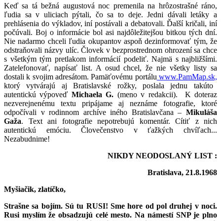
Keď sa tá bežná augustová noc premenila na hrôzostrašné ráno,
ľudia sa v uliciach pýtali, čo sa to deje. Jedni dávali letáky a
prehlásenia do výkladov, iní postávali a debatovali. Ďalší kričali, iní
počúvali. Boj o informácie bol asi najdôležitejšou bitkou tých dní.
Nie nadarmo chceli ľudia okupantov aspoň dezinformovať tým, že
odstraňovali názvy ulíc. Človek v bezprostrednom ohrození sa chce
s všetkým tým pretlakom informácií podeliť. Najmä s najbližšími.
Zatelefonovať, napísať list. A osud chcel, že nie všetky listy sa
dostali k svojim adresátom.
Pamäťovému portálu
www.PamMap.sk,
ktorý vytvárajú aj Bratislavské rožky, poslala jednu takúto
autentickú výpoveď
Michaela G.
(meno v redakcii).
K doteraz
nezverejnenému textu pripájame aj neznáme fotografie, ktoré
odpočívali v rodinnom archíve iného Bratislavčana –
Mikuláša
Gaža
. Text ani fotografie nepotrebujú komentár. Cítiť z nich
autentickú emóciu. Človečenstvo v ťažkých chvíľach...
Nezabudnime!
NIKDY NEODOSLANÝ LIST :
Bratislava, 21.8.1968
Myšiačik, zlatíčko,
Strašne sa bojím. Sú tu RUSI! Sme hore od pol druhej v noci.
Rusi myslím že obsadzujú celé mesto. Na námestí SNP je plno