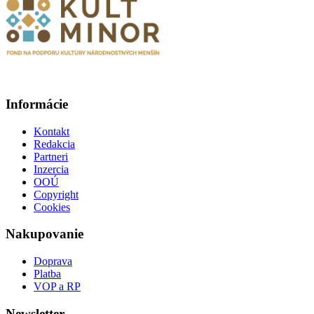
Informácie
Kontakt
Redakcia
Partneri
Inzercia
OOÚ
Copyright
Cookies
Nakupovanie
Doprava
Platba
VOP a RP
Newsletter