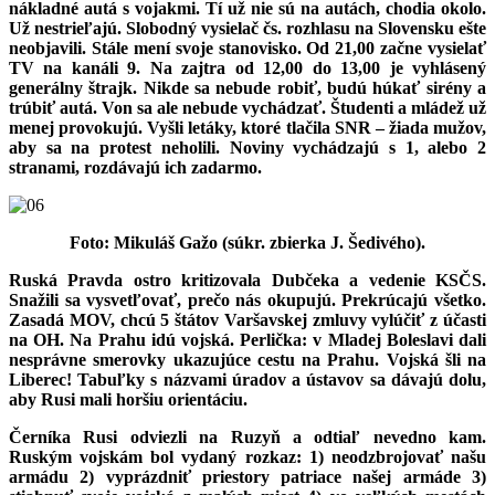
nákladné autá s vojakmi. Tí už nie sú na autách, chodia okolo.
Už nestrieľajú. Slobodný vysielač čs. rozhlasu na Slovensku ešte
neobjavili. Stále mení svoje stanovisko. Od 21,00 začne vysielať
TV na kanáli 9. Na zajtra od 12,00 do 13,00 je vyhlásený
generálny štrajk. Nikde sa nebude robiť, budú húkať sirény a
trúbiť autá. Von sa ale nebude vychádzať. Študenti a mládež už
menej provokujú. Vyšli letáky, ktoré tlačila SNR – žiada mužov,
aby sa na protest neholili. Noviny vychádzajú s 1, alebo 2
stranami, rozdávajú ich zadarmo.
Foto: Mikuláš Gažo (súkr. zbierka J. Šedivého).
Ruská Pravda ostro kritizovala Dubčeka a vedenie KSČS.
Snažili sa vysvetľovať, prečo nás okupujú. Prekrúcajú všetko.
Zasadá MOV, chcú 5 štátov Varšavskej zmluvy vylúčiť z účasti
na OH. Na Prahu idú vojská. Perlička: v Mladej Boleslavi dali
nesprávne smerovky ukazujúce cestu na Prahu. Vojská šli na
Liberec! Tabuľky s názvami úradov a ústavov sa dávajú dolu,
aby Rusi mali horšiu orientáciu.
Černíka Rusi odviezli na Ruzyň a odtiaľ nevedno kam.
Ruským vojskám bol vydaný rozkaz: 1) neodzbrojovať našu
armádu 2) vyprázdniť priestory patriace našej armáde 3)