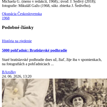
Michaela G. (meno v redakcii, 1968).; úvod: J. Šedivý (2018);
fotografie: Mikuláš Gažo (1968, súkr. zbierka J. Šedivého).
Okupácia Československa
1968
Podobné články
História na zjedenie
5000 pohľadníc: Bratislavské podhradie
Staré bratislavské podhradie dnes už, žiaľ, žije iba v spomienkach,
na fotografiách a pohľadniciach ...
BArožky
24. 06. 2026, 13:20