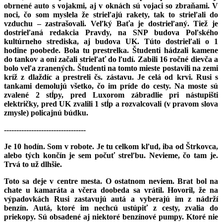
obrnené auto s vojakmi, aj v oknách sú vojaci so zbraňami. V
noci, čo som myslela že strieľajú rakety, tak to strieľali do
vzduchu – zastrašovali. Veľký Baťa je dostrieľaný. Tiež je
dostrieľaná redakcia Pravdy, na SNP budova Poľského
kultúrneho strediska, aj budova UK. Túto dostrieľali o 1
hodine poobede. Bola tu prestrelka. Študenti hádzali kamene
do tankov a oni začali strieľať do ľudí. Zabili 16 ročné dievča a
bolo veľa zranených. Študenti na tomto mieste postavili na zemi
kríž z dlaždíc a prestreli čs. zástavu. Je celá od krvi. Rusi s
tankami demolujú všetko, čo im príde do cesty. Na moste sú
zvalené 2 stĺpy, pred Luxorom zábradlie pri nástupišti
električky, pred UK zvalili 1 stĺp a rozvalcovali (v pravom slova
zmysle) policajnú búdku.
---------------------------------
Je 10 hodín. Som v robote. Je tu celkom kľud, iba od Štrkovca,
alebo tých končín je sem počuť streľbu. Nevieme, čo tam je.
Trvá to už dlhšie.
Toto sa deje v centre mesta. O ostatnom neviem. Brat bol na
chate u kamaráta a včera doobeda sa vrátil. Hovoril, že na
výpadovkách Rusi zastavujú autá a vyberajú im z nádrží
benzín. Autá, ktoré im nechcú ustúpiť z cesty, zvalia do
priekopy. Sú obsadené aj niektoré benzínové pumpy. Ktoré nie