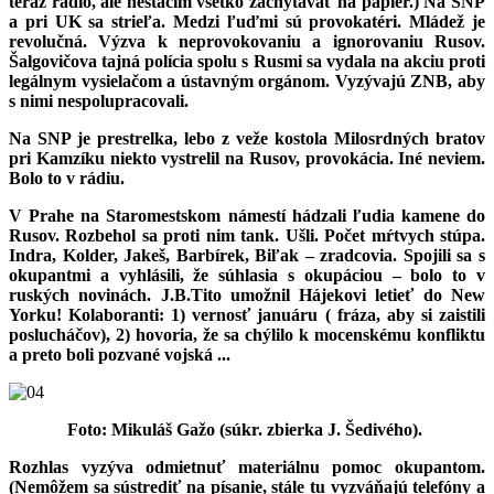
teraz rádio, ale nestačím všetko zachytávať na papier.) Na SNP
a pri UK sa strieľa. Medzi ľuďmi sú provokatéri. Mládež je
revolučná. Výzva k neprovokovaniu a ignorovaniu Rusov.
Šalgovičova tajná polícia spolu s Rusmi sa vydala na akciu proti
legálnym vysielačom a ústavným orgánom. Vyzývajú ZNB, aby
s nimi nespolupracovali.
Na SNP je prestrelka, lebo z veže kostola Milosrdných bratov
pri Kamzíku niekto vystrelil na Rusov, provokácia. Iné neviem.
Bolo to v rádiu.
V Prahe na Staromestskom námestí hádzali ľudia kamene do
Rusov. Rozbehol sa proti nim tank. Ušli. Počet mŕtvych stúpa.
Indra, Kolder, Jakeš, Barbírek, Biľak – zradcovia. Spojili sa s
okupantmi a vyhlásili, že súhlasia s okupáciou – bolo to v
ruských novinách. J.B.Tito umožnil Hájekovi letieť do New
Yorku! Kolaboranti: 1) vernosť januáru ( fráza, aby si zaistili
poslucháčov), 2) hovoria, že sa chýlilo k mocenskému konfliktu
a preto boli pozvané vojská ...
Foto: Mikuláš Gažo (súkr. zbierka J. Šedivého).
Rozhlas vyzýva odmietnuť materiálnu pomoc okupantom.
(Nemôžem sa sústrediť na písanie, stále tu vyzváňajú telefóny a