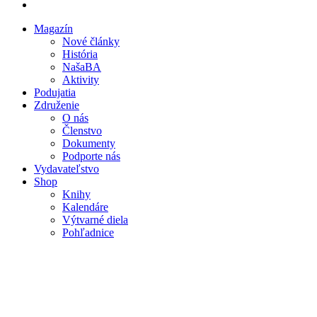
Magazín
Nové články
Mobile
História
main
NašaBA
menu
Aktivity
Podujatia
Združenie
O nás
Členstvo
Dokumenty
Podporte nás
Vydavateľstvo
Shop
Knihy
Kalendáre
Výtvarné diela
Pohľadnice