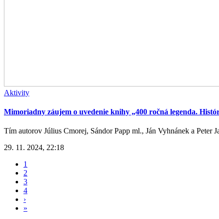
Aktivity
Mimoriadny záujem o uvedenie knihy „400 ročná legenda. Histór
Tím autorov Július Cmorej, Sándor Papp ml., Ján Vyhnánek a Peter Jan
29. 11. 2024, 22:18
Aktuálna
1
stránka
Strana
2
Stránkovanie
Strana
3
Strana
4
Ďalšia
›
strana
Posledná
»
strana