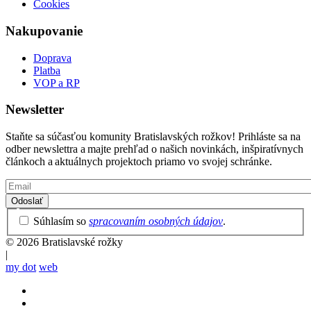
Cookies
Nakupovanie
Doprava
Platba
VOP a RP
Newsletter
Staňte sa súčasťou komunity Bratislavských rožkov! Prihláste sa na
odber newslettra a majte prehľad o našich novinkách, inšpiratívnych
článkoch a aktuálnych projektoch priamo vo svojej schránke.
Email
Privacy
Súhlasím so
spracovaním osobných údajov
.
Policy
© 2026 Bratislavské rožky
|
my dot
web