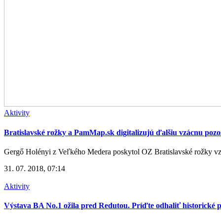
Aktivity
Bratislavské rožky a PamMap.sk digitalizujú ďalšiu vzácnu pozo
Gergő Holényi z Veľkého Medera poskytol OZ Bratislavské rožky vzá
31. 07. 2018, 07:14
Aktivity
Výstava BA No.1 ožila pred Redutou. Príďte odhaliť historické 