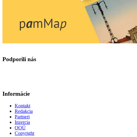
Podporili nás
Informácie
Kontakt
Redakcia
Partneri
Inzercia
OOÚ
Copyright