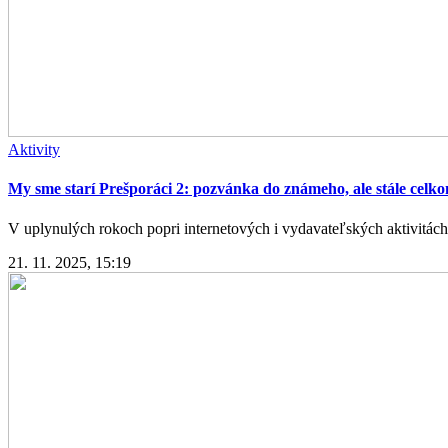
Aktivity
My sme starí Prešporáci 2: pozvánka do známeho, ale stále celko
V uplynulých rokoch popri internetových i vydavateľských aktivitách 
21. 11. 2025, 15:19