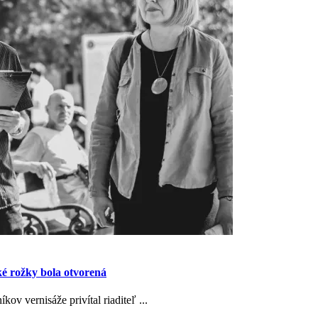
ké rožky bola otvorená
v vernisáže privítal riaditeľ ...