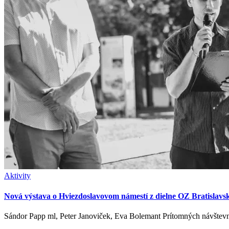
Aktivity
Nová výstava o Hviezdoslavovom námestí z dielne OZ Bratislavs
Sándor Papp ml, Peter Janoviček, Eva Bolemant Prítomných návštevníko