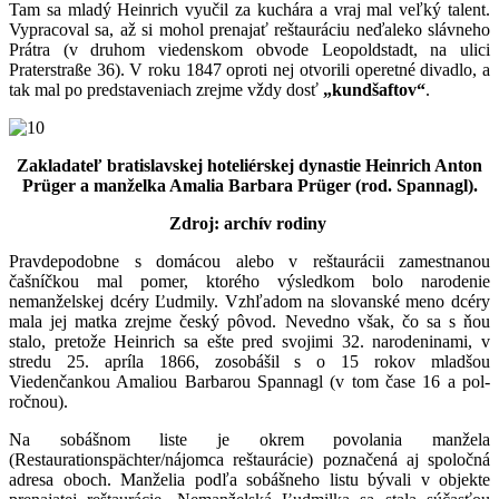
Tam sa mladý Heinrich vyučil za kuchára a vraj mal veľký talent.
Vypracoval sa, až si mohol prenajať reštauráciu neďaleko slávneho
Prátra (v druhom viedenskom obvode Leopoldstadt, na ulici
Praterstraße 36). V roku 1847 oproti nej otvorili operetné divadlo, a
tak mal po predstaveniach zrejme vždy dosť
„kundšaftov“
.
Zakladateľ bratislavskej hoteliérskej dynastie Heinrich Anton
Prüger a manželka Amalia Barbara Prüger (rod. Spannagl).
Zdroj: archív rodiny
Pravdepodobne s domácou alebo v reštaurácii zamestnanou
čašníčkou mal pomer, ktorého výsledkom bolo narodenie
nemanželskej dcéry Ľudmily. Vzhľadom na slovanské meno dcéry
mala jej matka zrejme český pôvod. Nevedno však, čo sa s ňou
stalo, pretože Heinrich sa ešte pred svojimi 32. narodeninami, v
stredu 25. apríla 1866, zosobášil s o 15 rokov mladšou
Viedenčankou Amaliou Barbarou Spannagl (v tom čase 16 a pol-
ročnou).
Na sobášnom liste je okrem povolania manžela
(Restaurationspächter/nájomca reštaurácie) poznačená aj spoločná
adresa oboch. Manželia podľa sobášneho listu bývali v objekte