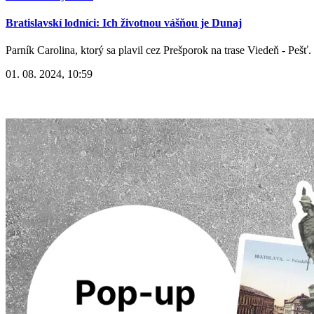
Bratislavskí lodníci: Ich životnou vášňou je Dunaj
Parník Carolina, ktorý sa plavil cez Prešporok na trase Viedeň - Pešť. 
01. 08. 2024, 10:59