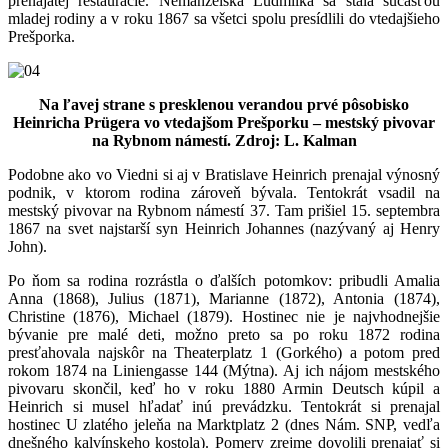
prenajatej reštaurácie. Nemanželská Ľudmilka sa stala súčasťou
mladej rodiny a v roku 1867 sa všetci spolu presídlili do vtedajšieho
Prešporka.
Na ľavej strane s presklenou verandou prvé pôsobisko
Heinricha Prügera vo vtedajšom Prešporku – mestský pivovar
na Rybnom námestí. Zdroj: L. Kalman
Podobne ako vo Viedni si aj v Bratislave Heinrich prenajal výnosný
podnik, v ktorom rodina zároveň bývala. Tentokrát vsadil na
mestský pivovar na Rybnom námestí 37. Tam prišiel 15. septembra
1867 na svet najstarší syn Heinrich Johannes (nazývaný aj Henry
John).
Po ňom sa rodina rozrástla o ďalších potomkov: pribudli Amalia
Anna (1868), Julius (1871), Marianne (1872), Antonia (1874),
Christine (1876), Michael (1879). Hostinec nie je najvhodnejšie
bývanie pre malé deti, možno preto sa po roku 1872 rodina
presťahovala najskôr na Theaterplatz 1 (Gorkého) a potom pred
rokom 1874 na Liniengasse 144 (Mýtna). Aj ich nájom mestského
pivovaru skončil, keď ho v roku 1880 Armin Deutsch kúpil a
Heinrich si musel hľadať inú prevádzku. Tentokrát si prenajal
hostinec U zlatého jeleňa na Marktplatz 2 (dnes Nám. SNP, vedľa
dnešného kalvínskeho kostola). Pomery zrejme dovolili prenajať si