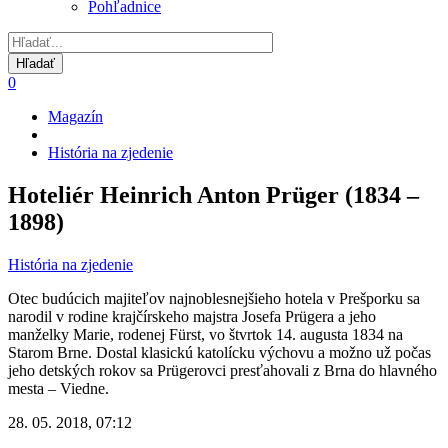
Pohľadnice
0
Magazín
Omrvinka
História na zjedenie
Hoteliér Heinrich Anton Prüger (1834 –
1898)
História na zjedenie
Otec budúcich majiteľov najnoblesnejšieho hotela v Prešporku sa
narodil v rodine krajčírskeho majstra Josefa Prügera a jeho
manželky Marie, rodenej Fürst, vo štvrtok 14. augusta 1834 na
Starom Brne. Dostal klasickú katolícku výchovu a možno už počas
jeho detských rokov sa Prügerovci presťahovali z Brna do hlavného
mesta – Viedne.
28. 05. 2018, 07:12