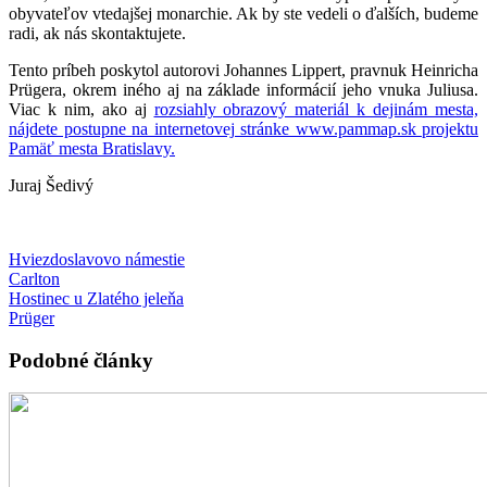
obyvateľov vtedajšej monarchie. Ak by ste vedeli o ďalších, budeme
radi, ak nás skontaktujete.
Tento príbeh poskytol autorovi Johannes Lippert, pravnuk Heinricha
Prügera, okrem iného aj na základe informácií jeho vnuka Juliusa.
Viac k nim, ako aj
rozsiahly obrazový materiál k dejinám mesta,
nájdete postupne na internetovej stránke www.pammap.sk projektu
Pamäť mesta Bratislavy.
Juraj Šedivý
Hviezdoslavovo námestie
Carlton
Hostinec u Zlatého jeleňa
Prüger
Podobné články