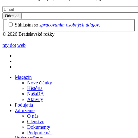
Email
Privacy
Súhlasím so
spracovaním osobných údajov
.
Policy
© 2026 Bratislavské rožky
|
my dot
web
Magazín
Nové články
Mobile
História
main
NašaBA
menu
Aktivity
Podujatia
Združenie
O nás
Členstvo
Dokumenty
Podporte nás