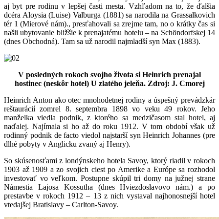
aj byt pre rodinu v lepšej časti mesta. Vzhľadom na to, že ďalšia
dcéra Aloysia (Luise) Valburga (1881) sa narodila na Grassalkovich
tér 1 (Mierové nám)., presťahovali sa zrejme tam, no o krátky čas si
našli ubytovanie bližšie k prenajatému hotelu – na Schöndorfskej 14
(dnes Obchodná). Tam sa už narodil najmladší syn Max (1883).
V posledných rokoch svojho života si Heinrich prenajal
hostinec (neskôr hotel) U zlatého jeleňa. Zdroj: J. Cmorej
Heinrich Anton ako otec mnohodetnej rodiny a úspešný prevádzkár
reštaurácií zomrel 8. septembra 1898 vo veku 49 rokov. Jeho
manželka viedla podnik, z ktorého sa medzičasom stal hotel, aj
naďalej. Najímala si ho až do roku 1912. V tom období však už
rodinný podnik de facto viedol najstarší syn Heinrich Johannes (pre
dlhé pobyty v Anglicku zvaný aj Henry).
So skúsenosťami z londýnskeho hotela Savoy, ktorý riadil v rokoch
1903 až 1909 a zo svojich ciest po Amerike a Európe sa rozhodol
investovať vo veľkom. Postupne skúpil tri domy na južnej strane
Námestia Lajosa Kossutha (dnes Hviezdoslavovo nám.) a po
prestavbe v rokoch 1912 – 13 z nich vystaval najhonosnejší hotel
vtedajšej Bratislavy – Carlton-Savoy.