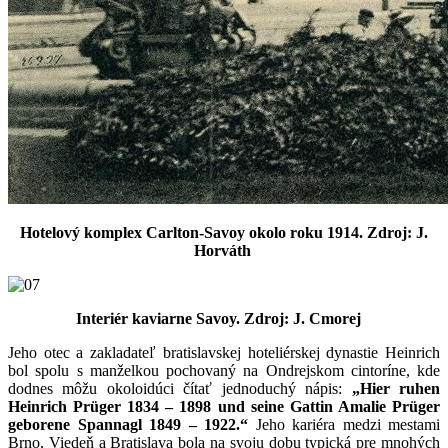
Hotelový komplex Carlton-Savoy okolo roku 1914. Zdroj: J.
Horváth
Interiér kaviarne
Savoy. Zdroj: J. Cmorej
Jeho otec a zakladateľ bratislavskej hoteliérskej dynastie Heinrich
bol spolu s manželkou pochovaný na Ondrejskom cintoríne, kde
dodnes môžu okoloidúci čítať jednoduchý nápis:
„Hier ruhen
Heinrich Prüger 1834 – 1898 und seine Gattin Amalie Prüger
geborene Spannagl 1849 – 1922.“
Jeho kariéra medzi mestami
Brno, Viedeň a Bratislava bola na svoju dobu typická pre mnohých