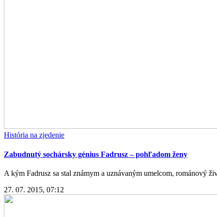
História na zjedenie
Zabudnutý sochársky génius Fadrusz – pohľadom ženy
A kým Fadrusz sa stal známym a uznávaným umelcom, románový životop
27. 07. 2015, 07:12