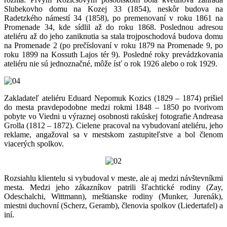
Slubekovho domu na Kozej 33 (1854), neskôr budova na
Radetzkého námestí 34 (1858), po premenovaní v roku 1861 na
Promenade 34, kde sídlil až do roku 1868. Poslednou adresou
ateliéru až do jeho zaniknutia sa stala trojposchodová budova domu
na Promenade 2 (po prečíslovaní v roku 1879 na Promenade 9, po
roku 1899 na Kossuth Lajos tér 9). Posledné roky prevádzkovania
ateliéru nie sú jednoznačné, môže ísť o rok 1926 alebo o rok 1929.
Zakladateľ ateliéru Eduard Nepomuk Kozics (1829 – 1874) prišiel
do mesta pravdepodobne medzi rokmi 1848 – 1850 po tvorivom
pobyte vo Viedni u výraznej osobnosti rakúskej fotografie Andreasa
Grolla (1812 – 1872). Cielene pracoval na vybudovaní ateliéru, jeho
reklame, angažoval sa v mestskom zastupiteľstve a bol členom
viacerých spolkov.
Rozsiahlu klientelu si vybudoval v meste, ale aj medzi návštevníkmi
mesta. Medzi jeho zákazníkov patrili šľachtické rodiny (Zay,
Odeschalchi, Wittmann), meštianske rodiny (Munker, Jurenák),
miestni duchovní (Scherz, Geramb), členovia spolkov (Liedertafel) a
iní.