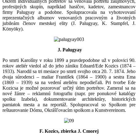
Okrem individuálnych portrétov sa venovala portrétu záujmových,
profesijných skupín, napríklad hasičov, kadetov, zamestnancov
firmy Palugyay a podobne. Spolupracovala na vyhotovovaní
reprezentačných albumov venovaných pracovným a životných
jubileám členov mestskej elity (J. Palugyay, K. Stampfel, J.
Könyöky).
J. Palugyay
Po smrti Karolíny v roku 1899 a pravdepodobne už v polovici 90.
rokov ateliér viedol až do jeho zániku Eduard/Ede Kozics (1874 –
1933). Narodil sa tri mesiace po smrti svojho otca 20. 7. 1874. Jeho
dvaja súrodenci – maliar František (1864 – 1900) a sestra Ema
(1869 – 1939) sa na vedení ateliéru nepodieľali. Pri tvorbe Ede
Kozicsa je možné pozorovať určitý útlm portrétov. Zameral sa na
nové žánre – reklamnú fotografiu (napr. pre ponukové katalógy
spolku Izabela), dokumentovanie architektúry, historických
pamiatok mesta a na reportáž. Spolupracoval so Spolkom pre
reštaurovanie Dómu, Okrášľovacím spolkom a Kunstvereinom.
F. Kozics, zbierka J. Cmorej