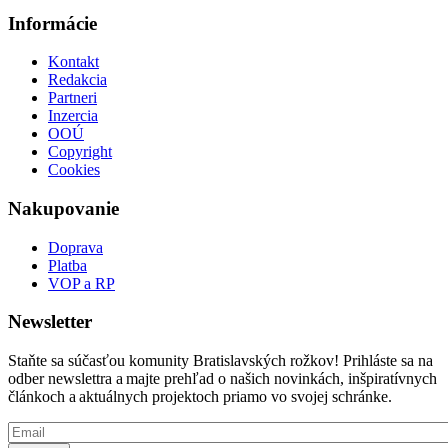
Informácie
Kontakt
Redakcia
Partneri
Inzercia
OOÚ
Copyright
Cookies
Nakupovanie
Doprava
Platba
VOP a RP
Newsletter
Staňte sa súčasťou komunity Bratislavských rožkov! Prihláste sa na
odber newslettra a majte prehľad o našich novinkách, inšpiratívnych
článkoch a aktuálnych projektoch priamo vo svojej schránke.
Email