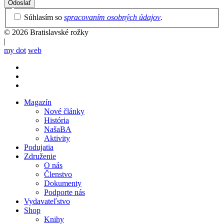
Privacy
Súhlasím so
spracovaním osobných údajov
.
Policy
© 2026 Bratislavské rožky
|
my dot
web
Magazín
Nové články
Mobile
História
main
NašaBA
menu
Aktivity
Podujatia
Združenie
O nás
Členstvo
Dokumenty
Podporte nás
Vydavateľstvo
Shop
Knihy