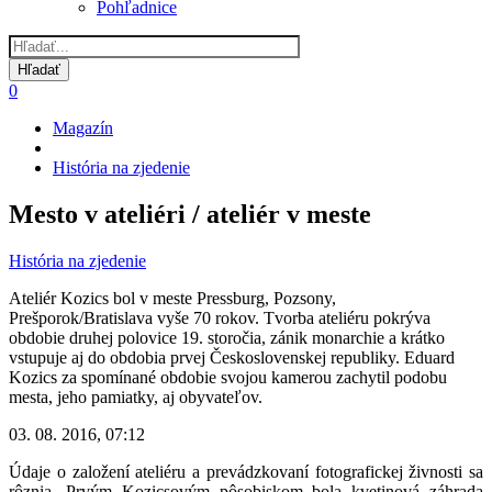
Pohľadnice
0
Magazín
Omrvinka
História na zjedenie
Mesto v ateliéri / ateliér v meste
História na zjedenie
Ateliér Kozics bol v meste Pressburg, Pozsony,
Prešporok/Bratislava vyše 70 rokov. Tvorba ateliéru pokrýva
obdobie druhej polovice 19. storočia, zánik monarchie a krátko
vstupuje aj do obdobia prvej Československej republiky. Eduard
Kozics za spomínané obdobie svojou kamerou zachytil podobu
mesta, jeho pamiatky, aj obyvateľov.
03. 08. 2016, 07:12
Údaje o založení ateliéru a prevádzkovaní fotografickej živnosti sa
rôznia. Prvým Kozicsovým pôsobiskom bola kvetinová záhrada