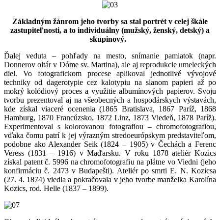
Základným žánrom jeho tvorby sa stal portrét v celej škále
zastupiteľnosti, a to individuálny (mužský, ženský, detský) a
skupinový.
Ďalej veduta – pohľady na mesto, snímanie pamiatok (napr.
Donnerov oltár v Dóme sv. Martina), ale aj reprodukcie umeleckých
diel. Vo fotografickom procese aplikoval jednotlivé vývojové
techniky od dagerotypie cez kalotypiu na slanom papieri až po
mokrý kolódiový proces a využitie albumínových papierov. Svoju
tvorbu prezentoval aj na všeobecných a hospodárskych výstavách,
kde získal viaceré ocenenia (1865 Bratislava, 1867 Paríž, 1868
Hamburg, 1870 Francúzsko, 1872 Linz, 1873 Viedeň, 1878 Paríž).
Experimentoval s kolorovanou fotografiou – chromofotografiou,
vďaka čomu patrí k jej výrazným stredoeurópskym predstaviteľom,
podobne ako Alexander Seik (1824 – 1905) v Čechách a Ferenc
Veress (1831 – 1916) v Maďarsku. V roku 1878 ateliér Kozics
získal patent č. 5996 na chromofotografiu na plátne vo Viedni (jeho
konfirmáciu č. 2473 v Budapešti). Ateliér po smrti E. N. Kozicsa
(27. 4. 1874) viedla a pokračovala v jeho tvorbe manželka Karolína
Kozics, rod. Helle (1837 – 1899).