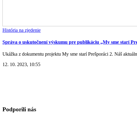
História na zjedenie
Správa o uskutočnení výskumu pre publikáciu „My sme starí Pre
Ukážka z dokumentu projektu My sme starí Prešporáci 2. Náš aktuáln
12. 10. 2023, 10:55
Podporili nás