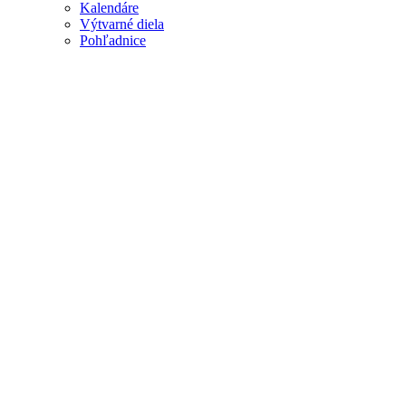
Kalendáre
Výtvarné diela
Pohľadnice