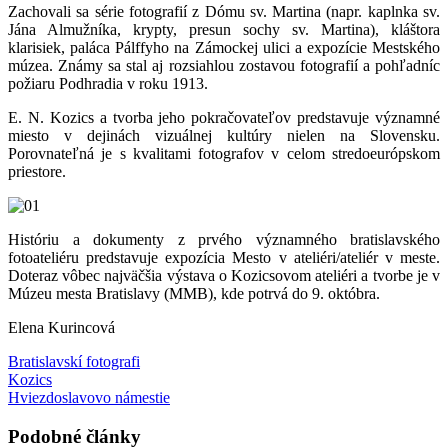
Zachovali sa série fotografií z Dómu sv. Martina (napr. kaplnka sv.
Jána Almužníka, krypty, presun sochy sv. Martina), kláštora
klarisiek, paláca Pálffyho na Zámockej ulici a expozície Mestského
múzea. Známy sa stal aj rozsiahlou zostavou fotografií a pohľadníc
požiaru Podhradia v roku 1913.
E. N. Kozics a tvorba jeho pokračovateľov predstavuje významné
miesto v dejinách vizuálnej kultúry nielen na Slovensku.
Porovnateľná je s kvalitami fotografov v celom stredoeurópskom
priestore.
Históriu a dokumenty z prvého významného bratislavského
fotoateliéru predstavuje expozícia Mesto v ateliéri/ateliér v meste.
Doteraz vôbec najväčšia výstava o Kozicsovom ateliéri a tvorbe je v
Múzeu mesta Bratislavy (MMB), kde potrvá do 9. októbra.
Elena Kurincová
Bratislavskí fotografi
Kozics
Hviezdoslavovo námestie
Podobné články