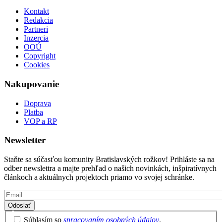
Kontakt
Redakcia
Partneri
Inzercia
OOÚ
Copyright
Cookies
Nakupovanie
Doprava
Platba
VOP a RP
Newsletter
Staňte sa súčasťou komunity Bratislavských rožkov! Prihláste sa na
odber newslettra a majte prehľad o našich novinkách, inšpiratívnych
článkoch a aktuálnych projektoch priamo vo svojej schránke.
Email
Privacy
Súhlasím so
spracovaním osobných údajov
.