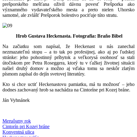
prešporského mešťana oživil dávnu povesť Prešporka ako
významného vydavateľského mesta a preto nielen Uhorsko
samotné, ale zvlášť Prešporok bolestivo pociťuje túto stratu.
Hrob Gustava Heckenasta. Fotografia: Braňo Bibel
Na začiatku som napísal, že Heckenast u nás zanechal
nezmazateľnú stopu – a to tak po profesijnej, ako aj po ľudskej
stránke: jeho pohostinný príbytok a veľkorysá osobnosť sa stali
útočiskom pre Petra Roseggera, ktorý tu v ťažkej životnej situácii
našiel druhý domov a možno aj vďaka tomu sa neskôr zlatým
písmom zapísal do dejín svetovej literatúry.
Kto si chce uctiť Heckenastovu pamiatku, má tu možnosť – jeho
dodnes zachovaný hrob sa nachádza na Cintoríne pri Kozej bráne.
Ján Vyhnánek
Meruôsmy rok
Cintorín pri Kozej bráne
Konventná ulica