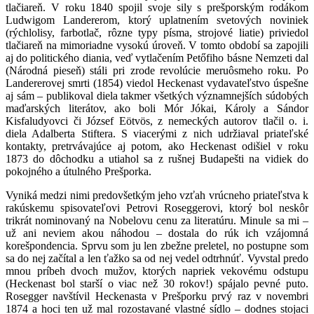
tlačiareň. V roku 1840 spojil svoje sily s prešporským rodákom
Ludwigom Landererom, ktorý uplatnením svetových noviniek
(rýchlolisy, farbotlač, rôzne typy písma, strojové liatie) priviedol
tlačiareň na mimoriadne vysokú úroveň. V tomto období sa zapojili
aj do politického diania, veď vytlačením Petőfiho básne Nemzeti dal
(Národná pieseň) stáli pri zrode revolúcie meruôsmeho roku. Po
Landererovej smrti (1854) viedol Heckenast vydavateľstvo úspešne
aj sám – publikoval diela takmer všetkých významnejších súdobých
maďarských literátov, ako boli Mór Jókai, Károly a Sándor
Kisfaludyovci či József Eötvös, z nemeckých autorov tlačil o. i.
diela Adalberta Stiftera. S viacerými z nich udržiaval priateľské
kontakty, pretrvávajúce aj potom, ako Heckenast odišiel v roku
1873 do dôchodku a utiahol sa z rušnej Budapešti na vidiek do
pokojného a útulného Prešporka.
Vyniká medzi nimi predovšetkým jeho vzťah vrúcneho priateľstva k
rakúskemu spisovateľovi Petrovi Roseggerovi, ktorý bol neskôr
trikrát nominovaný na Nobelovu cenu za literatúru. Minule sa mi –
už ani neviem akou náhodou – dostala do rúk ich vzájomná
korešpondencia. Sprvu som ju len zbežne preletel, no postupne som
sa do nej začítal a len ťažko sa od nej vedel odtrhnúť. Vyvstal predo
mnou príbeh dvoch mužov, ktorých napriek vekovému odstupu
(Heckenast bol starší o viac než 30 rokov!) spájalo pevné puto.
Rosegger navštívil Heckenasta v Prešporku prvý raz v novembri
1874 a hoci ten už mal rozostavané vlastné sídlo – dodnes stojaci