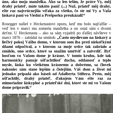
áno, ako moja manželka. Ako sa len teším, že práve Vy, môj
drahý priateľ, máte takúto pani! (...) Nuž, priateľ môj drahý,
ešte raz najvrúcnejšia vďaka za všetko, čo ste mi Vy a Vaša
láskavá pani vo Viedni a Prešporku preukázali!“
Rosegger našiel v Heckenastovi oporu, keď mu bolo najťažšie –
veď len v marci mu zomrela manželka a on ostal sám s dvomi
deťmi. U Heckenasta – ako sa sám vyjadril po ďalšej návšteve v
marci 1876 – zabúdal na smútok:
„Často myslievam na láskavý a
liečivý pokoj Vášho domu, v ktorom som iba pred niekoľkými
dňami odpočíval, a v ktorom sa moje srdce tak zahrialo a
zmäklo, ono srdce, ktoré sa snažím umŕtviť a zatvrdiť. Byť
hosťom vo Vašom dome je krásne. V tomto kruhu, kde tak
harmonicky panuje ušľachtilosť ducha, oddanosť a teplo
mysle, láska ku všetkému krásnemu a dobrému, sa človek
nakoniec sám stane lepším a čistejším. Váš dom a život mi
jednako pripadá ako báseň od Adalberta Stiftera. Preto, môj
ušľachtilý, drahý priateľ, ďakujem Vám ešte raz za
mimoriadne láskyplné a priateľské dni, ktoré ste mi vo Vašom
dome pripravili.“