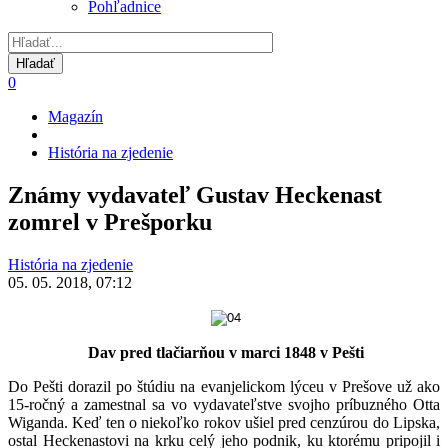
Pohľadnice
0
Magazín
Omrvinka
História na zjedenie
Známy vydavateľ Gustav Heckenast
zomrel v Prešporku
História na zjedenie
05. 05. 2018, 07:12
Dav pred tlačiarňou v marci 1848 v Pešti
Do Pešti dorazil po štúdiu na evanjelickom lýceu v Prešove už ako
15-ročný a zamestnal sa vo vydavateľstve svojho príbuzného Otta
Wiganda. Keď ten o niekoľko rokov ušiel pred cenzúrou do Lipska,
ostal Heckenastovi na krku celý jeho podnik, ku ktorému pripojil i