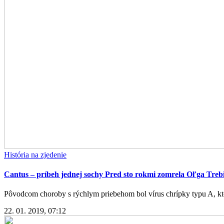
História na zjedenie
Cantus – príbeh jednej sochy Pred sto rokmi zomrela Oľga Trebit
Pôvodcom choroby s rýchlym priebehom bol vírus chrípky typu A, kto
22. 01. 2019, 07:12