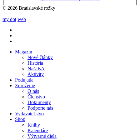
Policy
© 2026 Bratislavské rožky
|
my dot
web
Magazín
Nové články
Mobile
História
main
NašaBA
menu
Aktivity
Podujatia
Združenie
O nás
Členstvo
Dokumenty
Podporte nás
Vydavateľstvo
Shop
Knihy
Kalendáre
Výtvarné diela