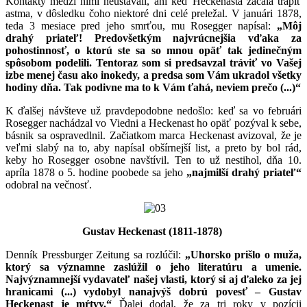
Kontakty medzi nimi neustávali, ani keď Heckenasta začala trápiť
astma,
v dôsledku čoho
niektoré dni celé preležal. V januári 1878,
teda 3 mesiace pred jeho smrťou, mu Rosegger napísal:
„Môj
drahý priateľ! Predovšetkým najvrúcnejšia vďaka za
pohostinnosť, o ktorú ste sa so mnou opäť tak jedinečným
spôsobom podelili. Tentoraz som si predsavzal tráviť vo Vašej
izbe menej času ako inokedy, a predsa som Vám ukradol všetky
hodiny dňa. Tak podivne ma to k Vám ťahá, neviem prečo (...)“
K ďalšej návšteve už pravdepodobne nedošlo: keď sa vo februári
Rosegger nachádzal vo Viedni a Heckenast ho opäť pozýval k sebe,
básnik sa ospravedlnil. Začiatkom marca Heckenast avizoval, že je
veľmi slabý na to, aby napísal obšírnejší list, a preto by bol rád,
keby ho Rosegger osobne navštívil. Ten to už nestihol, dňa 10.
apríla 1878 o 5. hodine poobede sa jeho
„najmilší drahý priateľ“
odobral na večnosť.
Gustav Heckenast (1811-1878)
Denník Pressburger Zeitung sa rozlúčil:
„Uhorsko prišlo o muža,
ktorý sa významne zaslúžil o jeho literatúru a umenie.
Najvýznamnejší vydavateľ našej vlasti, ktorý si aj ďaleko za jej
hranicami (...) vydobyl nanajvýš dobrú povesť – Gustav
Heckenast je mŕtvy.“
Ďalej dodal, že za tri roky v pozícii