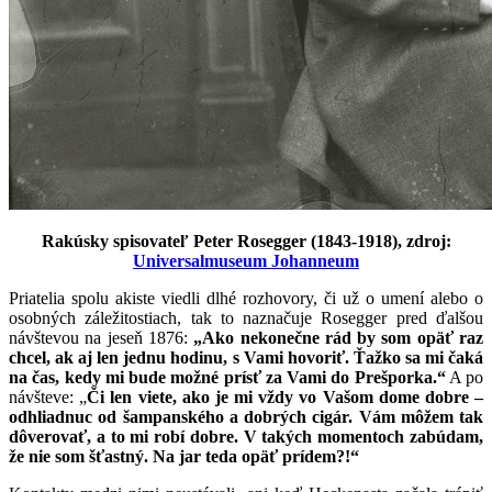
Rakúsky spisovateľ Peter Rosegger (1843-1918), zdroj:
Universalmuseum Johanneum
Priatelia spolu akiste viedli dlhé rozhovory, či už o umení alebo o
osobných záležitostiach, tak to naznačuje Rosegger pred ďalšou
návštevou na jeseň 1876:
„Ako nekonečne rád by som opäť raz
chcel, ak aj len jednu hodinu, s Vami hovoriť. Ťažko sa mi čaká
na čas, kedy mi bude možné prísť za Vami do Prešporka.“
A po
návšteve: „
Či len viete, ako je mi vždy vo Vašom dome dobre –
odhliadnuc od šampanského a dobrých cigár. Vám môžem tak
dôverovať, a to mi robí dobre. V takých momentoch zabúdam,
že nie som šťastný. Na jar teda opäť prídem?!“