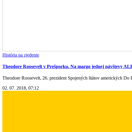
História na zjedenie
Theodore Roosevelt v Prešporku. Na margo jednej návštevy AL
Theodore Roosevelt, 26. prezident Spojených štátov amerických Do Pr
02. 07. 2018, 07:12