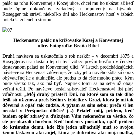
palác na rohu Konventnej a Kozej ulice, chcel mu ho ukázať až keď
bude úplne dokončený, zariadený a pripravený na bývanie.
Rosegger tak strávil niekoľko dní ako Heckenastov hosť v izbách
hotela U zeleného stromu.
Heckenastov palác na križovatke Kozej a Konventnej
ulice.
Fotografia: Braňo Bibel
Druhá návšteva sa uskutočnila o rok neskôr – v decembri 1875 a
Roseggerovi sa dostalo tej cti byť vôbec prvým hosťom v čerstvo
dostavanom paláci na Konventnej ulici. V listoch predchádzajúcich
návšteve sa Heckenast zdôveruje, že izby jeho nového sídla sú čoraz
obývateľnejšie a útulnejšie, ale predsa to dá ešte mnoho práce, kým
bude všetko tak, ako má byť. Napriek tomu sa na seba už obaja
veľmi tešili. Po návšteve poslal spisovateľ Heckenastovi list plný
vďačnosti:
„Môj drahý priateľ! Dni, na ktoré som sa tak dlho
tešil, sú už znova preč. Sedím v izbietke v Grazi, ktorá je mi tak
dôverná a opäť tak cudzia. A pýtam sa sám seba: prečo si len
neostal v Prešporku dlhšie? (...) Priateľ môj, prídem, keď
budem opäť zdravý a ďakujem Vám nekonečne za všetko, čo
ste preukázali chorému. Keď budem v poriadku, opäť prídem
do krásneho domu, kde žije jeden ušľachtilý muž so svojou
ženou láskavou ako anjel, ktorá je dobrotivá ako moja matka,