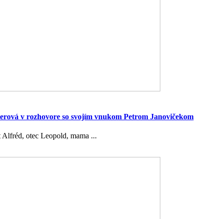
terová v rozhovore so svojím vnukom Petrom Janovičekom
t Alfréd, otec Leopold, mama ...