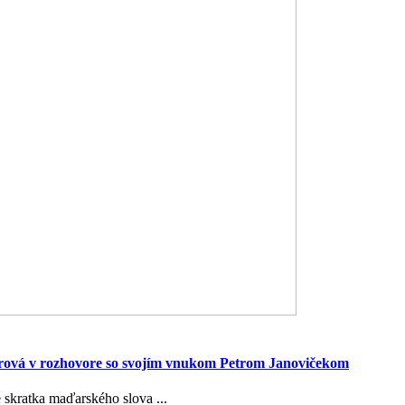
erová v rozhovore so svojím vnukom Petrom Janovičekom
e skratka maďarského slova ...