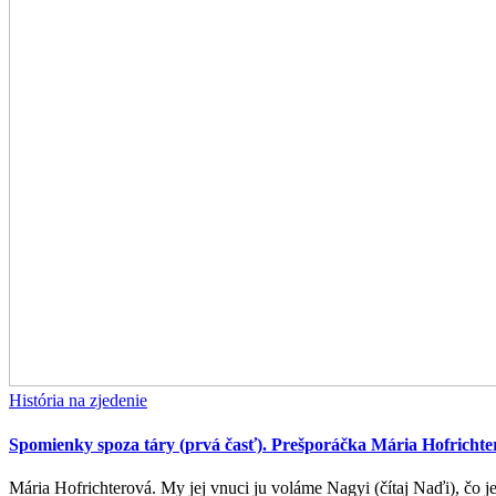
História na zjedenie
Spomienky spoza táry (prvá časť). Prešporáčka Mária Hofricht
Mária Hofrichterová. My jej vnuci ju voláme Nagyi (čítaj Naďi), čo j