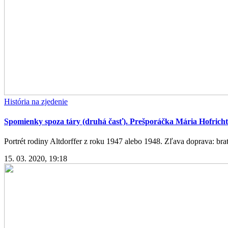
História na zjedenie
Spomienky spoza táry (druhá časť). Prešporáčka Mária Hofrich
Portrét rodiny Altdorffer z roku 1947 alebo 1948. Zľava doprava: bra
15. 03. 2020, 19:18