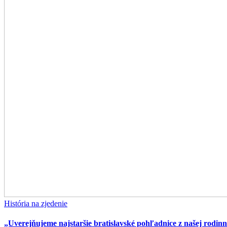
História na zjedenie
„Uverejňujeme najstaršie bratislavské pohľadnice z našej rodinn