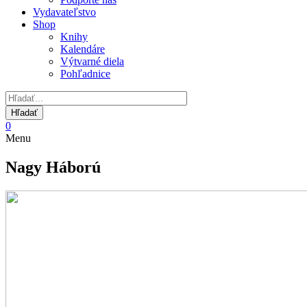
Vydavateľstvo
Shop
Knihy
Kalendáre
Výtvarné diela
Pohľadnice
0
Menu
Nagy Háború