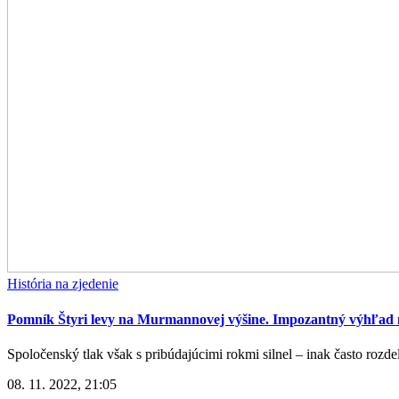
História na zjedenie
Pomník Štyri levy na Murmannovej výšine. Impozantný výhľad na
Spoločenský tlak však s pribúdajúcimi rokmi silnel – inak často rozdel
08. 11. 2022, 21:05