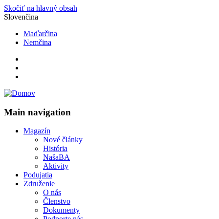
Skočiť na hlavný obsah
Slovenčina
Maďarčina
Nemčina
Main navigation
Magazín
Nové články
História
NašaBA
Aktivity
Podujatia
Združenie
O nás
Členstvo
Dokumenty
Podporte nás