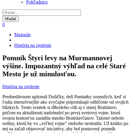
Pohľadnice
0
Magazín
Omrvinka
História na zjedenie
Pomník Štyri levy na Murmannovej
výšine. Impozantný výhľad na celé Staré
Mesto je už minulosťou.
História na zjedenie
Prednedávnom uplynuli Dušičky, deň Pamiatky zosnulých, keď si
ľudia intenzívnejšie ako zvyčajne pripomínajú odlúčenie od svojich
blízkych. Tento sviatok si dlhodobo ctili aj v starej Bratislave,
pričom na aktuálnosti nadobudol po prvej svetovej vojne, ktorá
svojou krutosťou zasiahla mnoho Bratislavčanov. Takmer nebolo
rodiny, ktorá by vo „veľkej vojne“ niekoho nestratila. Už krátko po
nej sa začali objavovať iniciatívy, aby bol postavený pomník