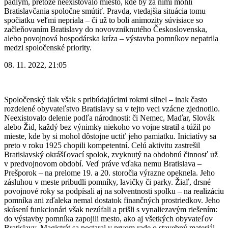
padlým, pretože neexistovalo miesto, kde by za nimi mohli
Bratislavčania spoločne smútiť. Pravda, vtedajšia situácia tomu
spočiatku veľmi nepriala – či už to boli animozity súvisiace so
začleňovaním Bratislavy do novovzniknutého Československa,
alebo povojnová hospodárska kríza – výstavba pomníkov nepatrila
medzi spoločenské priority.
08. 11. 2022, 21:05
Spoločenský tlak však s pribúdajúcimi rokmi silnel – inak často
rozdelené obyvateľstvo Bratislavy sa v tejto veci vzácne zjednotilo.
Neexistovalo delenie podľa národnosti: či Nemec, Maďar, Slovák
alebo Žid, každý bez výnimky niekoho vo vojne stratil a túžil po
mieste, kde by si mohol dôstojne uctiť jeho pamiatku. Iniciatívy sa
preto v roku 1925 chopili kompetentní. Celú aktivitu zastrešil
Bratislavský okrášľovací spolok, zvyknutý na obdobnú činnosť už
v predvojnovom období. Veď práve vďaka nemu Bratislava –
Prešporok – na prelome 19. a 20. storočia výrazne opeknela. Jeho
zásluhou v meste pribudli pomníky, lavičky či parky. Žiaľ, drsné
povojnové roky sa podpísali aj na solventnosti spolku – na realizáciu
pomníka ani zďaleka nemal dostatok finančných prostriedkov. Jeho
skúsení funkcionári však nezúfali a prišli s vynaliezavým riešením:
do výstavby pomníka zapojili mesto, ako aj všetkých obyvateľov
Bratislavy. Magistrát sa postaral v prvom rade o stavebný materiál.