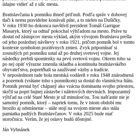
údajne vidieť až z ulíc mesta.
Bratislavčania k pomníku ihneď priľnuli. Podľa správ v dobovej
tlači k nemu pravidelne konávali púte, a to nielen na Dušičky.
V roku 1930 ho dokonca navštívil prezident Tomáš Garrigue
Masaryk, ktorý sa odtiaľ pokochal výhľadom na mesto. Práve tu
dostal od zástupcov mesta výklad, akým vývojom Bratislava prešla
od jeho poslednej návštevy v roku 1921, pričom pomník bol v tomto
kontexte symbolom pozitívnych zmien. Zvyk pripomínať si
zosnulých pri pomníku ustal až po druhej svetovej vojne. Jej
následky prebili spomienky na prvú svetovú vojnu. Okrem toho sa
po nej opäť výrazne zmenila skladba a kontinuita bratislavského
obyvateľstva, popretŕhali sa zaužívané väzby a tradície.
V neposlednom rade bola mestská vodáreň v roku 1948 znárodnená
a pozemok (vrátane toho s pomníkom) sa dostal do vlastníctva štátu.
Pomník prestal byť chápaný ako vzácna dominanta svojho priestoru,
skrčil sa popri bujnej zástavbe i náletových drevinách. Impozantný
výhľad na celé Staré Mesto je už minulosťou. Tou našťastie nie je
samotný pomník, ktorý – napriek tomu, že v istom období mu
hrozilo aj odstránenie – stále stojí na svojom mieste ako stála
pamiatka padlých Bratislavčanov. V roku 2025 bude mať
storočnicu. Verím, že jej oslavy budú dôstojné.
Ján Vyhnánek