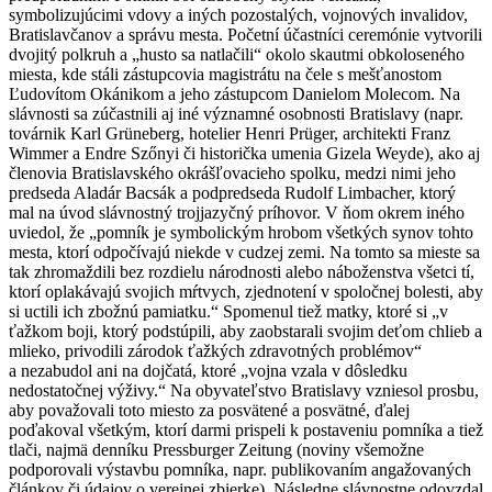
symbolizujúcimi vdovy a iných pozostalých, vojnových invalidov,
Bratislavčanov a správu mesta. Početní účastníci ceremónie vytvorili
dvojitý polkruh a „husto sa natlačili“ okolo skautmi obkoloseného
miesta, kde stáli zástupcovia magistrátu na čele s mešťanostom
Ľudovítom Okánikom a jeho zástupcom Danielom Molecom. Na
slávnosti sa zúčastnili aj iné významné osobnosti Bratislavy (napr.
továrnik Karl Grüneberg, hotelier Henri Prüger, architekti Franz
Wimmer a Endre Szőnyi či historička umenia Gizela Weyde), ako aj
členovia Bratislavského okrášľovacieho spolku, medzi nimi jeho
predseda Aladár Bacsák a podpredseda Rudolf Limbacher, ktorý
mal na úvod slávnostný trojjazyčný príhovor. V ňom okrem iného
uviedol, že „pomník je symbolickým hrobom všetkých synov tohto
mesta, ktorí odpočívajú niekde v cudzej zemi. Na tomto sa mieste sa
tak zhromaždili bez rozdielu národnosti alebo náboženstva všetci tí,
ktorí oplakávajú svojich mŕtvych, zjednotení v spoločnej bolesti, aby
si uctili ich zbožnú pamiatku.“ Spomenul tiež matky, ktoré si „v
ťažkom boji, ktorý podstúpili, aby zaobstarali svojim deťom chlieb a
mlieko, privodili zárodok ťažkých zdravotných problémov“
a nezabudol ani na dojčatá, ktoré „vojna vzala v dôsledku
nedostatočnej výživy.“ Na obyvateľstvo Bratislavy vzniesol prosbu,
aby považovali toto miesto za posvätené a posvätné, ďalej
poďakoval všetkým, ktorí darmi prispeli k postaveniu pomníka a tiež
tlači, najmä denníku Pressburger Zeitung (noviny všemožne
podporovali výstavbu pomníka, napr. publikovaním angažovaných
článkov či údajov o verejnej zbierke). Následne slávnostne odovzdal