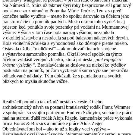
Na Námestí Ľ. Štúra už takmer štyri roky bezprizorne stál granitový
podstavec zo zbúraného Pomníka Márie Terézie. Teraz sa preň
konečne našlo využitie – mesto ho spolku darovalo za účelom jeho
transformácie na pomník padlých. Mesto okrem toho vyriešilo aj
priestor, keď ponúklo svoje pozemky pri vodárni na Murmannovej
výšine. Výšina v tom čase bola naozaj výšinou, nezanikala
v okolitej zástavbe a nestrácala sa pod balastom náletových drevín.
Bola viditeľná zďaleka a vyhodnotená ako dôstojné pietne miesto.
Ostávala už iba “maličkosť“ – akumulovať financie spojené
s výstavbou samotného pomníka. Okrášľovací spolok za týmto
účelom vyhlásil verejnú zbierku, ktorá priniesla „
prekvapujúco
krásne výsledky“
. Bratislavčania sa doslova za niekoľko týždňov
poskladali na pomník, pričom vyzbieraná suma výrazne prekročila
odhadované náklady. Tým dokázali, že s pamiatkou na svojich
blízkych to myslia skutočne vážne.
Realizácii pomníka tak už nič nestálo v ceste. O jeho
architektonický návrh sa postaral bratislavský rodák Franz Wimmer
v spolupráci so svojím partnerom Endrem Szőnyim, sochárske práce
mal na starosti ďalší rodák Alojz Rigele, kamenárske práce vykonala
firma Börös & Bucsics a murárske práce Alois Zeger.
Objednávateľom bol – ako to už z logiky veci vyplýva –
Bratislavský okrášľovací spolok. Wimmer pamätník navrhol v tvare