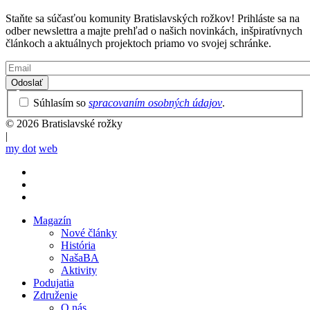
Staňte sa súčasťou komunity Bratislavských rožkov! Prihláste sa na
odber newslettra a majte prehľad o našich novinkách, inšpiratívnych
článkoch a aktuálnych projektoch priamo vo svojej schránke.
Email
Privacy
Súhlasím so
spracovaním osobných údajov
.
Policy
© 2026 Bratislavské rožky
|
my dot
web
Magazín
Nové články
Mobile
História
main
NašaBA
menu
Aktivity
Podujatia
Združenie
O nás