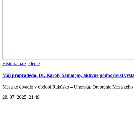
História na zjedenie
Môj prapradedo, Dr. Károly Samarjay, aktívne podporoval výst
Mestské divadlo v období Rakúsko – Uhorska. Otvorenie Mestského di
28. 07. 2025, 21:49