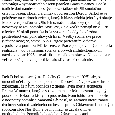
sarkofágu – symbolického hrobu padlých Bratislavčanov. Podľa
tradície doň namiesto telesných pozostatkov uložili smútočnú
oslavnú báseň, zloženú architektovou sestrou Dorou. Sarkofág je
položený na chrbtoch zvierat, ktorých hlavy zdobia jeho štyri okraje.
Medzi verejnosťou sa vžilo ich označenie ako levy (odtiaľ aj
hovorový názov pomníka Štyri levy), ale keďže nemajú hrivu, ide
o levice. V okolí pomníka bola vytvorená oddychová zóna
prostredníctvom polkruhových lavíc. Všetky sochárske práce
(vrátane lavíc) vyhotovil Alojz Rigele pretesaním kvádrov
z podstavca pomníka Márie Terézie. Práce postupovali rýchlo a celá
realizácia – od vyhlásenia zbierky a prvých architektonických
návrhov na jar 1925 – trvala iba niekoľko mesiacov. Napokon sa za
veľkého záujmu verejnosti konalo slávnostné odhalenie.
Deň D bol stanovený na Dušičky (2. november 1925), aby sa
umocnil účel a symbolika pomníka. Dobová tlač v pozvánke hrdo
zdôraznila, že návrh pochádza z dielne „syna mesta architekta
Franza Wimmera, ktorý je so svojím materským mestom spojený
posvätnou láskou, a ktorý ho prostredníctvom tohto návrhu obohatil
o hodnotný pomník.“ Samotná slávnosť, na začiatku ktorej zahral
dychový súbor divadelného orchestra spolu s Cirkevným hudobným
spolkom zbor Náš Boh je pevný hrad, sa začala o 11-ej
predpoludním. Pomník bol ozdobený štyrmi vencami,