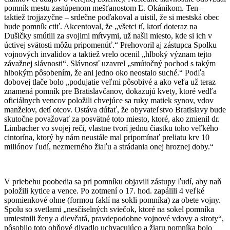
pomník mestu zastúpenom mešťanostom Ľ. Okánikom. Ten –
taktiež trojjazyčne – srdečne poďakoval a uistil, že si mestská obec
bude pomník ctiť. Akcentoval, že „všetci tí, ktorí doteraz na
Dušičky smútili za svojimi mŕtvymi, už našli miesto, kde si ich v
úctivej svätosti môžu pripomenúť.“ Prehovoril aj zástupca Spolku
vojnových invalidov a taktiež vrelo ocenil „hlboký význam tejto
závažnej slávnosti“. Slávnosť uzavrel „smútočný pochod s takým
hlbokým pôsobením, že ani jedno oko neostalo suché.“ Podľa
dobovej tlače bolo „podujatie veľmi pôsobivé a ako veľa už teraz
znamená pomník pre Bratislavčanov, dokazujú kvety, ktoré vedľa
oficiálnych vencov položili chvejúce sa ruky matiek synov, vdov
manželov, detí otcov. Ostáva dúfať, že obyvateľstvo Bratislavy bude
skutočne považovať za posvätné toto miesto, ktoré, ako zmienil dr.
Limbacher vo svojej reči, vlastne tvorí jednu čiastku toho veľkého
cintorína, ktorý by nám neustále mal pripomínať preliatu krv 10
miliónov ľudí, nezmerného žiaľu a strádania onej hroznej doby.“
V priebehu poobedia sa pri pomníku objavili zástupy ľudí, aby naň
položili kytice a vence. Po zotmení o 17. hod. zapálili 4 veľké
spomienkové ohne (formou faklí na sokli pomníka) za obete vojny.
Spolu so svetlami „nesčíselných sviečok, ktoré na sokel pomníka
umiestnili ženy a dievčatá, pravdepodobne vojnové vdovy a siroty“,
pôsobilo toto ohňové divadlo uchvacujúco a žiaru pomníka bolo