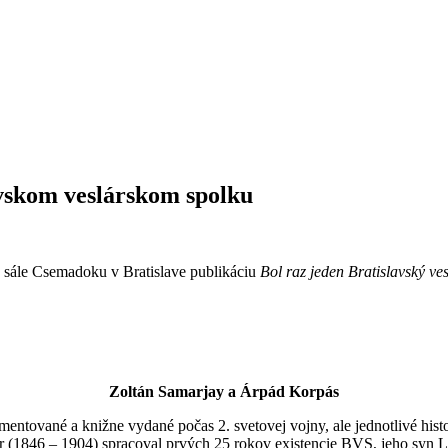
avskom veslárskom spolku
 sále Csemadoku v Bratislave publikáciu
Bol raz jeden Bratislavský v
Zoltán
Samarjay a
Árpád
Korpás
ované a knižne vydané počas 2. svetovej vojny, ale jednotlivé historick
er (1846 – 1904) spracoval prvých 25 rokov existencie BVS, jeho syn 