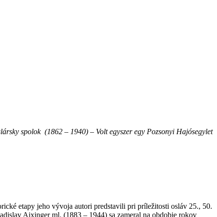
eslársky spolok (1862 – 1940)
–
Volt egyszer egy Pozsonyi
Hajósegylet
é etapy jeho vývoja autori predstavili pri príležitosti osláv 25., 50.
Ladislav Aixinger ml. (1883 – 1944) sa zameral na obdobie rokov