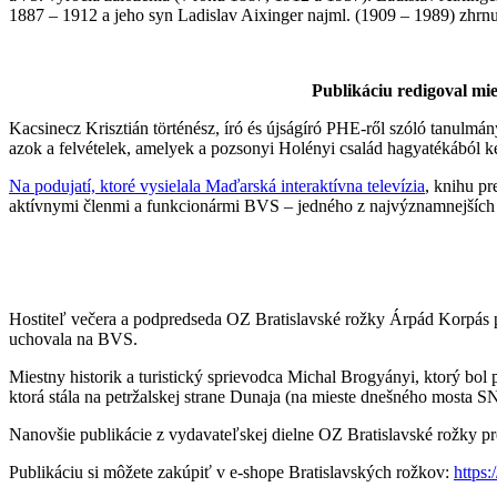
1887 – 1912 a jeho syn Ladislav Aixinger najml. (1909 – 1989) zhrnul
Publikáciu redigoval mie
Kacsinecz Krisztián történész, író és újságíró PHE-ről szóló tanulmá
azok a felvételek, amelyek a pozsonyi Holényi család hagyatékából ke
Na podujatí, ktoré vysielala Maďarská interaktívna televízia
, knihu p
aktívnymi členmi a funkcionármi BVS – jedného z najvýznamnejších do
Hostiteľ večera a podpredseda OZ Bratislavské rožky Árpád Korpás p
uchovala na BVS.
Miestny historik a turistický sprievodca Michal Brogyányi, ktorý bo
ktorá stála na petržalskej strane Dunaja (na mieste dnešného mosta 
Nanovšie publikácie z vydavateľskej dielne OZ Bratislavské rožky p
Publikáciu si môžete zakúpiť v e-shope Bratislavských rožkov:
https: