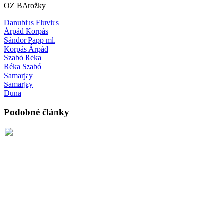
OZ BArožky
Danubius Fluvius
Árpád Korpás
Sándor Papp ml.
Korpás Árpád
Szabó Réka
Réka Szabó
Samarjay
Samarjay
Duna
Podobné články