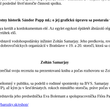
 posledné štvrťstoročie činnosti spolku.
stny historik Sándor Papp ml.; o jej grafickú úpravu sa postaral
nya került a kordokumentum elé. Az egylet egykori épületét ábrázoló r
rültek elő.
redstavil vodohospodársky inžinier Zoltán Samarjay. Jeho predkovia, r
brovoľníckych organizácií v Bratislave v 19. a 20. storočí, ktorá sa 
Zoltán
Samarjay
rečítal svoju recenziu na prezentovanú knihu a počas rozhovoru so Z
l prítomný v publiku, sa podelil o rodinné spomienky na BVS. Samarjay
SNP), až kým ju v šesťdesiatych. rokoch minulého storočia, práve počas
redstavila jeho predsedníčka Eva Bolemant a spolupracovníčka Flóra Pa
//barozky.sk/eshop/