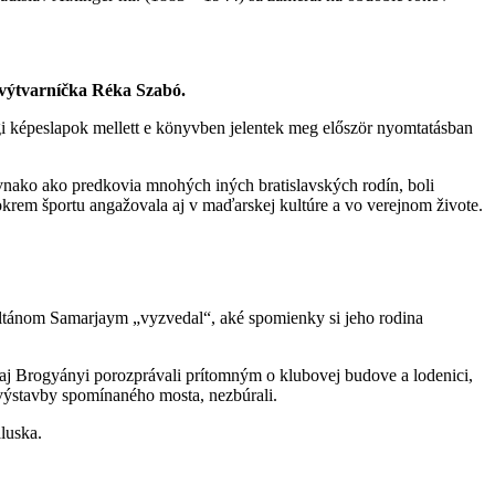
a výtvarníčka Réka Szabó.
égi képeslapok mellett e könyvben jelentek meg először nyomtatásban
ovnako ako predkovia mnohých iných bratislavských rodín, boli
okrem športu angažovala aj v maďarskej kultúre a vo verejnom živote.
oltánom Samarjaym „vyzvedal“, aké spomienky si jeho rodina
 aj Brogyányi porozprávali prítomným o klubovej budove a lodenici,
 výstavby spomínaného mosta, nezbúrali.
luska.