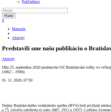
Pohľadnice
0
Magazín
Omrvinka
Aktivity
Predstavili sme našu publikáciu o Bratisl
Aktivity
Dňa 25. septembra 2020 predstavilo OZ Bratislavské rožky vo veľkej
(1862 – 1940)
.
01. 11. 2020, 07:50
Dejiny Bratislavského veslárskeho spolku (BVS) boli prvýkrát zdokument
a 75. výročia založenia (v roku 1887, 1912 a 1937). Ladislav Aixing