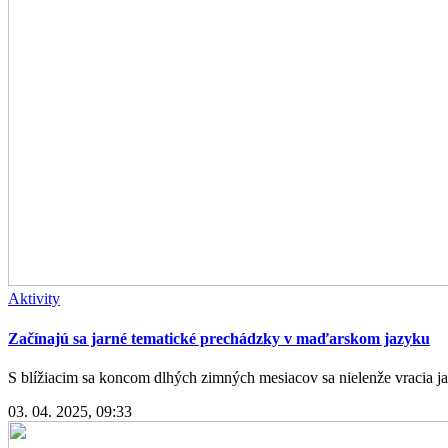
Aktivity
Začínajú sa jarné tematické prechádzky v maďarskom jazyku
S blížiacim sa koncom dlhých zimných mesiacov sa nielenže vracia jar,
03. 04. 2025, 09:33