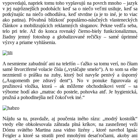
vypovedajú, napriek tomu toho vyplavujú na povrch mnoho – jazyk
v jej najrôznejších podobách: keď sa o niečo veľmi usiluje, keď sa
potkýnajúc na niečo odhodláva, keď stvrdne (a je to iné, je to viac
ako patina). Pôvabná blízkosť populárno-náučných vlasteneckých
článkov a mobilizujúcich reklamných sloganov. Pekne vedľa seba,
telo pri tele. Až do konca rovnaký čierno-biely funkcionalizmus,
žiadny jemný fotoshop a globalizované rečičky – samé úprimné
výzvy a priame vyhlásenia.
A nesmieme zabudnúť ani na telefón – ťažko sa tomu verí, no čítam
samé štvorciferné volacie čísla („vytáčajte smelo“). A to som sa ešte
nezmienil o prášku na zuby, ktorý bol navyše penivý a úsporný
(„Augomenth pre zdravý dent“). No v ponuke figurovala aj
pružinová vložka, ktorá – ak môžeme obchodníkovi veriť – sa
výborne hodí ako „matrac do postele, pohovka atď. Je hygienická,
pružná a pohodlnejšia než čokoľvek iné.“
Nájdu sa tu, pravdaže, aj poučenia iného rázu: „modrý kostolík“
vtedy ešte obkolesovala záhrada plná kríkov, na zasneženej veži
Dómu svätého Martina zasa vidno lizény , ktoré navrhol Ignác
Feigler a ktoré sa stratili pred mnohými desaťročiami, akoby ani