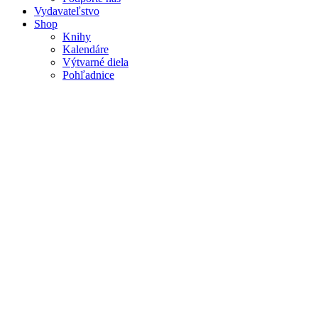
Vydavateľstvo
Shop
Knihy
Kalendáre
Výtvarné diela
Pohľadnice