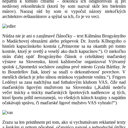
nepatrili k tomuto chrámu – dokonca ich odignorovali aj pri
nedávnej rekonštrukcii (ktorú by som nazval skôr len bielením
múrov). Naozaj rád by som si vypočul názory niekoľkých
architektov-reštaurátorov a spýtal sa ich, čo je vo veci.
Núdza nie je ani o zaujímavé článočky – text Kálmána Brogyányiho
o Madáchovej obrazárni alebo príspevok Dr. Jozefa Kőhegyiho o
histórii kapucínskeho kostola („Pristavme sa na okamih pri tomto
kostole, ktorý je svetlý a veselý ako duch kapucínov.“). O niekoľko
strán ďalej opäť Brogyányiho článok o celoštátnej maďarskej
výstave na Slovensku, ktorú každoročne organizoval Výtvarný
spolok („Spomedzi sochárov zaujíma prvé miesto Gyula Bártfay. Je
to Bourdellov žiak, ktorý sa snaží o dekoratívnosť povrchov. V
menších dielach je jeho silnou stránkou vyjadrenie vnútra.“). Frigyes
Ledényi sa zasa nadchýna nad futbalovým klubom VAS, čiže nad
maďarským ligovým mužstvom na Slovensku („Každú nedeľu
večer tisícky a tisícky maďarských športových nadšencov aj tých,
ktorí športu príliš nerozumejú, vo všetkých kútoch krajiny s napätím
očakávajú správu, či maďarské ligové mužstvo VAS vyhralo?“)
Zrazu sa len pristihnem pri tom, ako si vychutnávam reklamné texty
a šepkám si pritom pôvabné, očarujúco naivné a jednoduché útržky