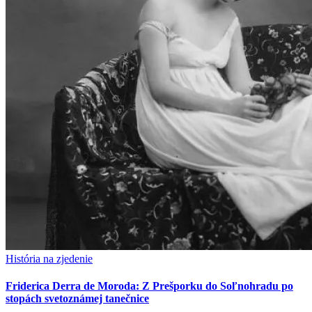
História na zjedenie
Friderica Derra de Moroda: Z Prešporku do Soľnohradu po
stopách svetoznámej tanečnice