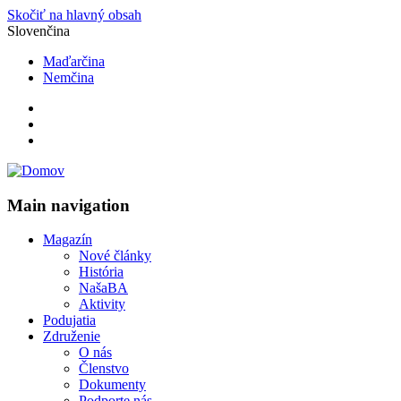
Skočiť na hlavný obsah
Slovenčina
Maďarčina
Nemčina
Main navigation
Magazín
Nové články
História
NašaBA
Aktivity
Podujatia
Združenie
O nás
Členstvo
Dokumenty
Podporte nás