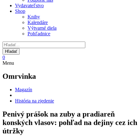
Vydavateľstvo
Shop
Knihy
Kalendáre
Výtvarné diela
Pohľadnice
0
Menu
Omrvinka
Magazín
História na zjedenie
Penivý prášok na zuby a pradiareň
konských vlasov: pohľad na dejiny cez ich
útržky