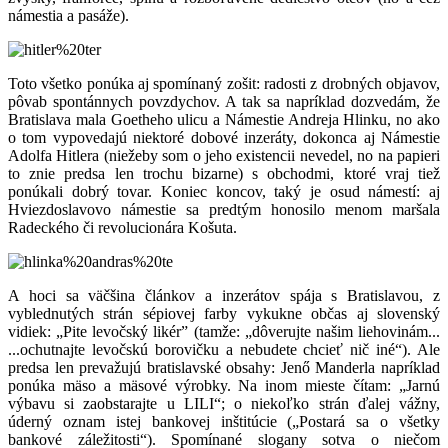
námestia a pasáže).
Toto všetko ponúka aj spomínaný zošit: radosti z drobných objavov,
pôvab spontánnych povzdychov. A tak sa napríklad dozvedám, že
Bratislava mala Goetheho ulicu a Námestie Andreja Hlinku, no ako
o tom vypovedajú niektoré dobové inzeráty, dokonca aj Námestie
Adolfa Hitlera (niežeby som o jeho existencii nevedel, no na papieri
to znie predsa len trochu bizarne) s obchodmi, ktoré vraj tiež
ponúkali dobrý tovar. Koniec koncov, taký je osud námestí: aj
Hviezdoslavovo námestie sa predtým honosilo menom maršala
Radeckého či revolucionára Košuta.
A hoci sa väčšina článkov a inzerátov spája s Bratislavou, z
vyblednutých strán sépiovej farby vykukne občas aj slovenský
vidiek: „Pite levočský likér” (tamže: „dôverujte našim liehovinám...
...ochutnajte levočskú borovičku a nebudete chcieť nič iné“). Ale
predsa len prevažujú bratislavské obsahy: Jenő Manderla napríklad
ponúka mäso a mäsové výrobky. Na inom mieste čítam: „Jarnú
výbavu si zaobstarajte u LILI“; o niekoľko strán ďalej vážny,
úderný oznam istej bankovej inštitúcie („Postará sa o všetky
bankové záležitosti“). Spomínané slogany sotva o niečom