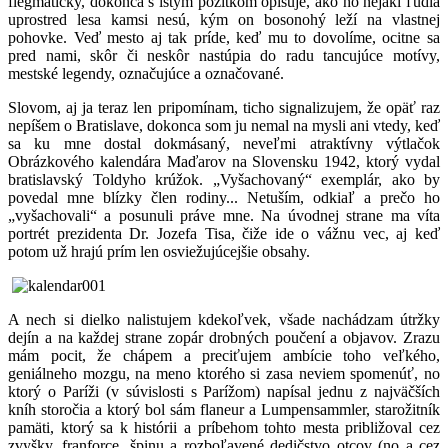
flegmaticky, dokonca s istým pôžitkom opisuje, ako ho nejakí ľudia
uprostred lesa kamsi nesú, kým on bosonohý leží na vlastnej
pohovke. Veď mesto aj tak príde, keď mu to dovolíme, ocitne sa
pred nami, skôr či neskôr nastúpia do radu tancujúce motívy,
mestské legendy, označujúce a označované.
Slovom, aj ja teraz len pripomínam, ticho signalizujem, že opäť raz
nepíšem o Bratislave, dokonca som ju nemal na mysli ani vtedy, keď
sa ku mne dostal dokmásaný, neveľmi atraktívny výtlačok
Obrázkového kalendára Maďarov na Slovensku 1942, ktorý vydal
bratislavský Toldyho krúžok. „Vyšachovaný“ exemplár, ako by
povedal mne blízky člen rodiny... Netuším, odkiaľ a prečo ho
„vyšachovali“ a posunuli práve mne. Na úvodnej strane ma víta
portrét prezidenta Dr. Jozefa Tisa, čiže ide o vážnu vec, aj keď
potom už hrajú prím len osviežujúcejšie obsahy.
A nech si dielko nalistujem kdekoľvek, všade nachádzam útržky
dejín a na každej strane zopár drobných poučení a objavov. Zrazu
mám pocit, že chápem a preciťujem ambície toho veľkého,
geniálneho mozgu, na meno ktorého si zasa neviem spomenúť, no
ktorý o Paríži (v súvislosti s Parížom) napísal jednu z najväčších
kníh storočia a ktorý bol sám flaneur a Lumpensammler, starožitník
pamäti, ktorý sa k histórii a príbehom tohto mesta približoval cez
zvyšky, franforce, špinu a rozboľavené dedičstvo otcov (no a cez