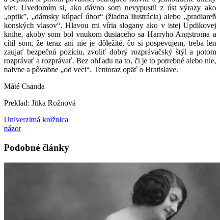
viet. Uvedomím si, ako dávno som nevypustil z úst výrazy ako
„optik”, „dámsky kúpací úbor“ (žiadna ilustrácia) alebo „pradiareň
konských vlasov“. Hlavou mi víria slogany ako v istej Updikovej
knihe, akoby som bol vnukom dusiaceho sa Harryho Angstroma a
cítil som, že teraz ani nie je dôležité, čo si pospevujem, treba len
zaujať bezpečnú pozíciu, zvoliť dobrý rozprávačský štýl a potom
rozprávať a rozprávať. Bez ohľadu na to, či je to potrebné alebo nie,
naivne a pôvabne „od veci“. Tentoraz opäť o Bratislave.
Máté Csanda
Preklad: Jitka Rožnová
Univerzitná knižnica
názor
Podobné články