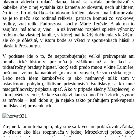
hlavnou aktérkou mladá dáma, ktorá sa začala prehrabávať v
kabelke, aby z nej vytiahla kus kameňa so slovami, nech uhádnem,
čo to je. Po niekoľkosekundovom krútení hlavou ma informovala,
že je to niečo ako rodinná relikvia, patriaca komusi zo svokrovej
rodiny, vraj relikt Fadruszovej sochy Márie Terézie. A ak ma to
zaujíma, má toho aj viac – a už kvetnato rozpletá spletité výhonky
rodokmeňa vlastnej famílie, v ktorej mal každý dočinenia s každým,
ale čo je dôležité, v istom bode sa všetci v spomienkach hlásili a
hlásia k Pressburgu.
V podstate ide o to, že nepotrebujem(e) veľké prekvapenia ani
bombastické historky: pre mňa je zážitkom už aj to, keď asi
tridsaťročný bradatý hipster, ktorý sedí predo mnou v kine Lumière,
pošepne svojmu kamarátovi: „mama mi vravela, že som csirkefogó.“
Lebo nech idem kamkoľvek (a ako neúnavný tulák som v
ustavičnom pohybe), fiktívne priestranstvá Bratislavy sa ku mne
macguffinovsky priplazia späť. Ako v prípade slečny Marpleovej, o
ktorej všetci vieme, že kde sa objaví, tam sa hneď črtá zločin, vynorí
sa mŕtvola – istú dobu aj ja nejako takto priťahujem prekvapenia
bratislavskej proveniencie.
Zrejme k tomu treba aj to, aby sme sa k veciam približovali zľahka,
uvoľnene ako hlas rozprávača v jednej Mrożekovej próze, ktorý