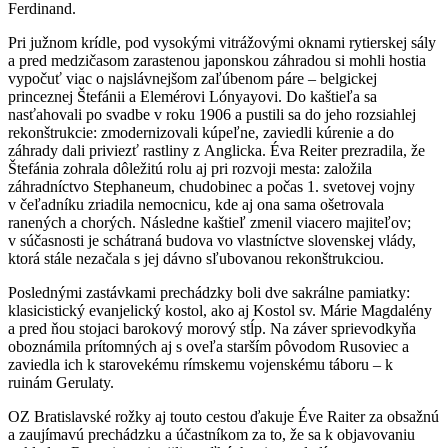
Ferdinand.
Pri južnom krídle, pod vysokými vitrážovými oknami rytierskej sály
a pred medzičasom zarastenou japonskou záhradou si mohli hostia
vypočuť viac o najslávnejšom zaľúbenom páre – belgickej
princeznej Štefánii a Elemérovi Lónyayovi. Do kaštieľa sa
nasťahovali po svadbe v roku 1906 a pustili sa do jeho rozsiahlej
rekonštrukcie: zmodernizovali kúpeľne, zaviedli kúrenie a do
záhrady dali priviezť rastliny z Anglicka. Éva Reiter prezradila, že
Štefánia zohrala dôležitú rolu aj pri rozvoji mesta: založila
záhradníctvo Stephaneum, chudobinec a počas 1. svetovej vojny
v čeľadníku zriadila nemocnicu, kde aj ona sama ošetrovala
ranených a chorých. Následne kaštieľ zmenil viacero majiteľov;
v súčasnosti je schátraná budova vo vlastníctve slovenskej vlády,
ktorá stále nezačala s jej dávno sľubovanou rekonštrukciou.
Poslednými zastávkami prechádzky boli dve sakrálne pamiatky:
klasicistický evanjelický kostol, ako aj Kostol sv. Márie Magdalény
a pred ňou stojaci barokový morový stĺp. Na záver sprievodkyňa
oboznámila prítomných aj s oveľa starším pôvodom Rusoviec a
zaviedla ich k starovekému rímskemu vojenskému táboru – k
ruinám Gerulaty.
OZ Bratislavské rožky aj touto cestou ďakuje Éve Raiter za obsažnú
a zaujímavú prechádzku a účastníkom za to, že sa k objavovaniu