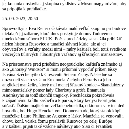
jej konania dostavila aj skupina cyklistov z Mosonmagyaróváru, aby
sa pripojila k prehliadke.
25. 09. 2023, 20:50
Sprievodkyňa Éva Reiter očakávala malú veľkú skupinu pri budove
niekdajšej jazdiarne, ktorá dnes poskytuje domov ľudovému
umeleckému súboru SĽUK. Počas prechádzky sa snažila priblížiť
nielen históriu Rusoviec a tunajšej slávnej kúrie, ale aj jej
obyvateľov a vzťahy medzi nimi – múry kaštieľa boli totiž svedkom
viacerých búrlivých ľúbostných vzťahov aj šťastných manželstiev.
Na priestranstve pred priečelím neogotického kaštieľa známeho aj
ako „uhorský Windsor“ si mohli prítomní vypočuť príbeh lásky
Istvána Széchenyiho k Crescentii Seilern Zichy. Následne sa
dozvedeli viac o vzťahu Emanuela Zichyho Ferrarisa a jeho
anglickej manželky, ktorý mal menej šťastný koniec – škandalózny
mimomanželský pomer lady Charlotty a grófa Emanuela
Andrássyho sa totiž skončil tragicky. Prechádzka pokračovala
k západnému krídlu kaštieľa a k parku, ktorý kedysi tvoril jeho
súčasť. Ďalším majiteľom veľkolepého sídla, o ktorom sa v ten deň
hovorilo, bol Hugo Henckel von Donnersmark, ktorý statok kúpil
manželke Laure Philippine Auguste z lásky. Manželia sa venovali i
chovu koní, vďaka čomu preslávili Rusovce po celej Európe
a v kaštieli prijali také vzácne návštevy ako Sissi či František