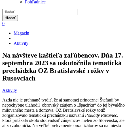
Pohľadnice
0
Magazín
Omrvinka
Aktivity
Na návšteve kaštieľa zaľúbencov. Dňa 17.
septembra 2023 sa uskutočnila tematická
prechádzka OZ Bratislavské rožky v
Rusovciach
Aktivity
Azda nie je prehnané tvrdiť, že aj samotnej princeznej Štefánii by
nepochybne ulahodil obrovský záujem o „špacírku“ do jej bývalého
milovaného mesta a domova. OZ Bratislavské rožky totiž
zorganizovalo tematickú prechádzku nazvanú
Poklady Rusoviec
,
ktorá prilákala okolo stodvadsať záujemcov nielen zo Slovenska, ale
aj zo zahraničia. Na veľké prekvapenie organizátorov sa na miesto