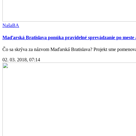
NašaBA
Maďarská Bratislava ponúka pravidelné sprevádzanie po meste a 
Čo sa skrýva za názvom Maďarská Bratislava? Projekt sme pomenovali 
02. 03. 2018, 07:14