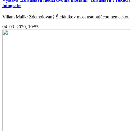
Výstava „Bratislava medzi dvoma mostami“ Bratislava v rokoch 
fotografie
Viliam Malík: Zdemolovaný Štefánikov most ustupujúcou nemeckou 
04. 03. 2020, 19:55