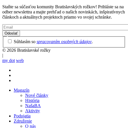
Staňte sa súčasťou komunity Bratislavských rožkov! Prihláste sa na
odber newslettra a majte prehľad o našich novinkách, inšpiratívnych
článkoch a aktuálnych projektoch priamo vo svojej schránke.
Email
Privacy
Súhlasím so
spracovaním osobných údajov
.
Policy
© 2026 Bratislavské rožky
|
my dot
web
Magazín
Nové články
Mobile
História
main
NašaBA
menu
Aktivity
Podujatia
Združenie
O nás