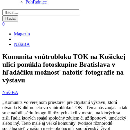
Pohľadnice
0
Magazín
Omrvinka
NašaBA
Komunita vnútrobloku TOK na Košickej
ulici ponúkla fotoskupine Bratislava v
hľadáčiku možnosť nafotiť fotografie na
výstavu
NašaBA
„Komunita vo verejnom priestore“ pre chystanú výstavu, ktorá
otvárala Kultúrne leto vo vnútrobloku TOK. Téma nás zaujala a tak
sme nafotili sériu fotografií rôznych akcií v meste, na ktorých sa
zišli ľudia ktorých spájal spoločný záujem či už športový, umelecký
alebo iný. Tieto malé aj veľké komunity tvoriace rôznorodú
sociálna sieť v našom meste obohacujú spoločenský život