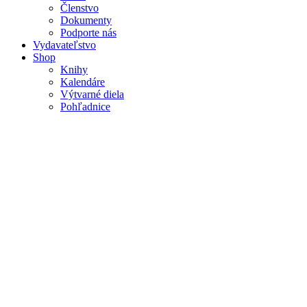
Členstvo
Dokumenty
Podporte nás
Vydavateľstvo
Shop
Knihy
Kalendáre
Výtvarné diela
Pohľadnice