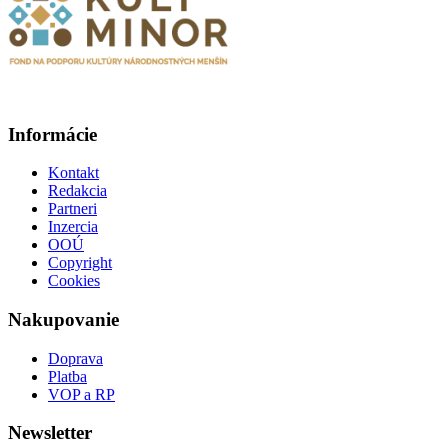
Informácie
Kontakt
Redakcia
Partneri
Inzercia
OOÚ
Copyright
Cookies
Nakupovanie
Doprava
Platba
VOP a RP
Newsletter