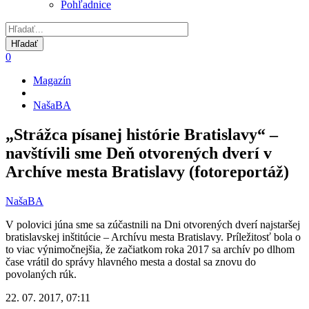
Pohľadnice
0
Magazín
Omrvinka
NašaBA
„Strážca písanej histórie Bratislavy“ –
navštívili sme Deň otvorených dverí v
Archíve mesta Bratislavy (fotoreportáž)
NašaBA
V polovici júna sme sa zúčastnili na Dni otvorených dverí najstaršej
bratislavskej inštitúcie – Archívu mesta Bratislavy. Príležitosť bola o
to viac výnimočnejšia, že začiatkom roka 2017 sa archív po dlhom
čase vrátil do správy hlavného mesta a dostal sa znovu do
povolaných rúk.
22. 07. 2017, 07:11