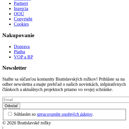
Partneri
Inzercia
OOÚ
Copyright
Cookies
Nakupovanie
Doprava
Platba
VOP a RP
Newsletter
Staňte sa súčasťou komunity Bratislavských rožkov! Prihláste sa na
odber newslettra a majte prehľad o našich novinkách, inšpiratívnych
článkoch a aktuálnych projektoch priamo vo svojej schránke.
Email
Privacy
Súhlasím so
spracovaním osobných údajov
.
Policy
© 2026 Bratislavské rožky
|