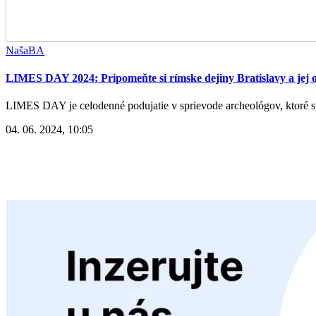
NašaBA
LIMES DAY 2024: Pripomeňte si rímske dejiny Bratislavy a jej o
LIMES DAY je celodenné podujatie v sprievode archeológov, ktoré spá
04. 06. 2024, 10:05