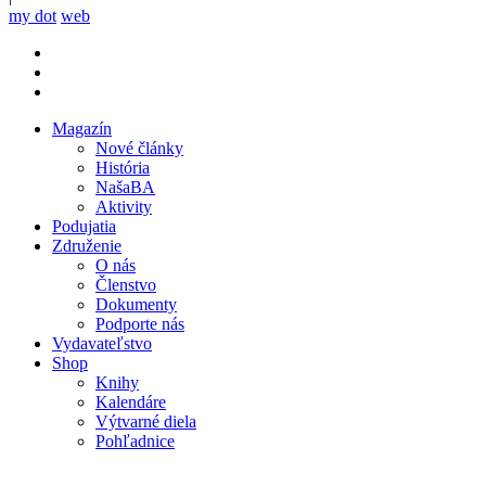
my dot
web
Magazín
Nové články
Mobile
História
main
NašaBA
menu
Aktivity
Podujatia
Združenie
O nás
Členstvo
Dokumenty
Podporte nás
Vydavateľstvo
Shop
Knihy
Kalendáre
Výtvarné diela
Pohľadnice