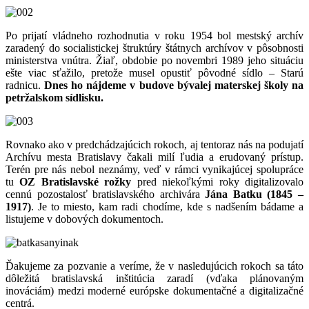
Po prijatí vládneho rozhodnutia v roku 1954 bol mestský archív
zaradený do socialistickej štruktúry štátnych archívov v pôsobnosti
ministerstva vnútra. Žiaľ, obdobie po novembri 1989 jeho situáciu
ešte viac sťažilo, pretože musel opustiť pôvodné sídlo – Starú
radnicu.
Dnes ho nájdeme v budove bývalej materskej školy na
petržalskom sídlisku.
Rovnako ako v predchádzajúcich rokoch, aj tentoraz nás na podujatí
Archívu mesta Bratislavy čakali milí ľudia a erudovaný prístup.
Terén pre nás nebol neznámy, veď v rámci vynikajúcej spolupráce
tu
OZ Bratislavské rožky
pred niekoľkými roky digitalizovalo
cennú pozostalosť bratislavského archivára
Jána Batku (1845 –
1917)
. Je to miesto, kam radi chodíme, kde s nadšením bádame a
listujeme v dobových dokumentoch.
Ďakujeme za pozvanie a veríme, že v nasledujúcich rokoch sa táto
dôležitá bratislavská inštitúcia zaradí (vďaka plánovaným
inováciám) medzi moderné európske dokumentačné a digitalizačné
centrá.