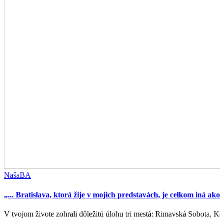
NašaBA
„... Bratislava, ktorá žije v mojich predstavách, je celkom iná ako
V tvojom živote zohrali dôležitú úlohu tri mestá: Rimavská Sobota, Ko