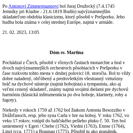
Po
Antonovi Zimmermannovi
bol Juraj Družecký (7.4.1745
Jemníky pri Kladne - 21.6.1819 Budín) najvýznamnejším
skladateľom obdobia klasicizmu, ktorý pôsobil v Prešporku. Jeho
hudba bola známa v celej strednej Európe, najmä v armáde.
21. 02. 2023, 13:05
Dóm sv. Martina
Pochádzal z Čiech, pôsobil v rôznych častiach monarchie a hral v
dvoch najvýznamnejších orchestroch pôsobiacich v Prešporku v
čase rozkvetu tohto mesta v druhej polovici 18. storočia. Bol to vždy
dobre naladený, obľúbený a predovšetkým všestranný virtuózny
hráč na dychové nástroje (najmä hobojista) a tympanista, ako aj
veľmi cenený skladateľ, známy najmä svojimi dielami pre dychovú
harmóniu (klasická inštrumentácia po dva hoboje, klarinety, rohy a
fagoty).
Niekedy v rokoch 1759 až 1762 bol žiakom Antonia Besozziho v
Drážďanoch, resp. jeho syna Carla v hre na hoboj. V roku 1762, vo
veku 17 rokov, vstúpil do haličského pešieho pluku č. 50. Ten bol
umiestnený v Egeri / Chebe (1762), Viedni (1763), Ennse (1764),
Linzi (cca. 1771) a Braunau (1775). Pôsobil tu ako granátnik,