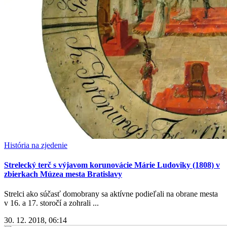
História na zjedenie
Strelecký terč s výjavom korunovácie Márie Ludoviky (1808) v
zbierkach Múzea mesta Bratislavy
Strelci ako súčasť domobrany sa aktívne podieľali na obrane mesta
v 16. a 17. storočí a zohrali ...
30. 12. 2018, 06:14