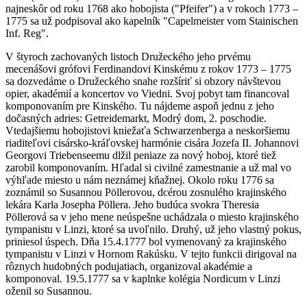
najneskôr od roku 1768 ako hobojista ("Pfeifer") a v rokoch 1773 –
1775 sa už podpisoval ako kapelník "Capelmeister vom Stainischen
Inf. Reg".
V štyroch zachovaných listoch Družeckého jeho prvému
mecenášovi grófovi Ferdinandovi Kinskému z rokov 1773 – 1775
sa dozvedáme o Družeckého snahe rozšíriť si obzory návštevou
opier, akadémií a koncertov vo Viedni. Svoj pobyt tam financoval
komponovaním pre Kinského. Tu nájdeme aspoň jednu z jeho
dočasných adries: Getreidemarkt, Modrý dom, 2. poschodie.
Vtedajšiemu hobojistovi kniežaťa Schwarzenberga a neskoršiemu
riaditeľovi cisársko-kráľovskej harmónie cisára Jozefa II. Johannovi
Georgovi Triebenseemu dlžil peniaze za nový hoboj, ktoré tiež
zarobil komponovaním. Hľadal si civilné zamestnanie a už mal vo
výhľade miesto u nám neznámej kňažnej. Okolo roku 1776 sa
zoznámil so Susannou Pöllerovou, dcérou zosnulého krajinského
lekára Karla Josepha Pöllera. Jeho budúca svokra Theresia
Pöllerová sa v jeho mene neúspešne uchádzala o miesto krajinského
tympanistu v Linzi, ktoré sa uvoľnilo. Druhý, už jeho vlastný pokus,
priniesol úspech. Dňa 15.4.1777 bol vymenovaný za krajinského
tympanistu v Linzi v Hornom Rakúsku. V tejto funkcii dirigoval na
rôznych hudobných podujatiach, organizoval akadémie a
komponoval. 19.5.1777 sa v kaplnke kolégia Nordicum v Linzi
oženil so Susannou.