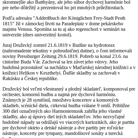
skromnejšie ako Batthyány, ale jeho súbor dychovej harmónie bol
pre neho dôležitý a prezentoval ho pri mnohých príležitostiach.
Podľa adresára "Addreßbuch der Königlichen Frey-Stadt Pesth
1815" žil v zámockej štvrti na Paradeplatz v dome pekárskeho
majstra Venusa. Spomína sa tu aj ako regenschori v seminári na
univerzite (dnes univerzitný kostol).
Juraj Družecký zomrel 21.6.1819 v Budíne na hydrotorax
(nahromadenie tekutiny v pohrudničnej dutine), o čom informovali
noviny Pressburger Zeitung 29.6.1819. Pohreb sa konal 23.6. na
cintoríne Buda Vár. Zachoval sa len závet jeho vdovy. Jeho
hudobná pozostalosť sa nachádza v Maďarskej národnej knižnici a v
knižnici Helikon v Keszthelyi. Ďalšie skladby sa zachovali v
Rakúsku a Českej republike.
Družecký bol veľmi všestranný a plodný skladateľ, komponoval pre
orchester, komornú hudbu a najmä pre dychovú harmóniu.
Známych je 28 symfónií, množstvo koncertov a komorných
skladieb, scénické diela, cirkevná hudba vrátane 9 omší. Približne
300 diel označených ako Harmoniemusik zahŕňa jeho vlastné
skladby, ako aj úpravy diel iných skladateľov. Jeho nezvyčajné
hudobné nápady sa odrážajú vo viacerých kuriozitách, ako je partita
pre dychové okteto a detské nástroje a dve partity pre roľnícke
nástroje, koncerty pre tympany, mandolínové sonáty a turecká