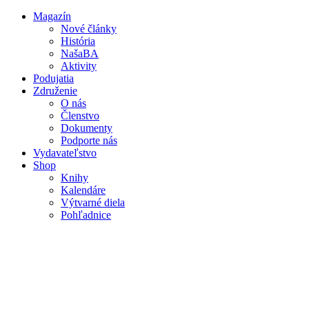
Magazín
Nové články
História
NašaBA
Aktivity
Podujatia
Združenie
O nás
Členstvo
Dokumenty
Podporte nás
Vydavateľstvo
Shop
Knihy
Kalendáre
Výtvarné diela
Pohľadnice