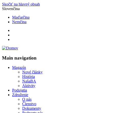
Skočiť na hlavný obsah
Slovenčina
Maďarčina
Nemčina
Main navigation
Magazín
Nové články
História
NašaBA
Aktivity
Podujatia
Združenie
O nás
Členstvo
Dokumenty
Podporte nás