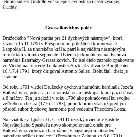
letnom sídle v Gödöllő veľkolepé slávnosti za účasti vysokej
šľachty.
Grassalkovichov palác
Družeckého "Nová partita pre 21 dychových nástrojov", ktorá
zaznela 15.11.1790 v Prešporku pri príležitosti korunovácie
Leopolda II. za uhorského kráľa, patrí k najväčším nástrojovým
formáciám v tomto segmente. Uviedla ju kombinovaná dychová
harmónia Esterházy-Grassalkovich. To isté dielo zaznelo opakovane
vo Viedni na koncerte Tonkünstler-Sozietät v divadle Burgtheater
16./17.4.1791, ktorý dirigoval Antonio Salieri. Bohužiaľ, dielo je
stratené.
Od roku 1791 viedol Družecký dychovú harmóniu kardinála Jozefa
Batthyányho, prímasa, ostrihomského arcibiskupa, ktorá pozostávala
z 8 hráčov. Ten ju založil v roku 1790 ako pokračovateľku svojho
veľkého orchestra (1776 - 1783), popri ktorom však už predtým
pôsobil súbor dychovej harmónie pod vedením Theodora Lotza.
Na sviatok sv. Ignáca 31.7.1791 Družecký uviedol v kostole
Najsvätejšieho Spasiteľa novo skomponovanú omšu pre
Batthyányho virtuóznu harmóniu "v najsilnejšom obsadení
najvyberanejších umelcov" (Pressburger Zeitung zo 6.8.1791).