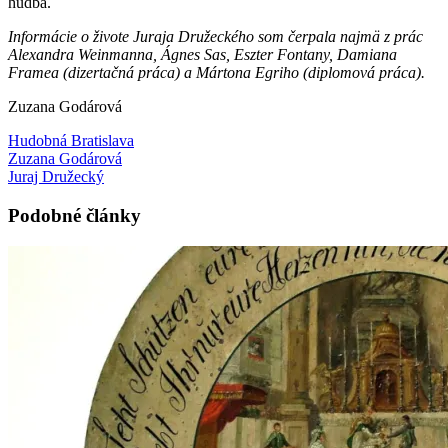
hudba.
Informácie o živote Juraja Družeckého som čerpala najmä z prác
Alexandra Weinmanna, Ágnes Sas, Eszter Fontany, Damiana
Framea (dizertačná práca) a Mártona Egriho (diplomová práca).
Zuzana Godárová
Hudobná Bratislava
Zuzana Godárová
Juraj Družecký
Podobné články