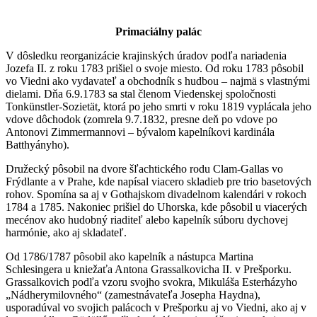
Primaciálny palác
V dôsledku reorganizácie krajinských úradov podľa nariadenia
Jozefa II. z roku 1783 prišiel o svoje miesto. Od roku 1783 pôsobil
vo Viedni ako vydavateľ a obchodník s hudbou – najmä s vlastnými
dielami. Dňa 6.9.1783 sa stal členom Viedenskej spoločnosti
Tonkünstler-Sozietät, ktorá po jeho smrti v roku 1819 vyplácala jeho
vdove dôchodok (zomrela 9.7.1832, presne deň po vdove po
Antonovi Zimmermannovi – bývalom kapelníkovi kardinála
Batthyányho).
Družecký pôsobil na dvore šľachtického rodu Clam-Gallas vo
Frýdlante a v Prahe, kde napísal viacero skladieb pre trio basetových
rohov. Spomína sa aj v Gothajskom divadelnom kalendári v rokoch
1784 a 1785. Nakoniec prišiel do Uhorska, kde pôsobil u viacerých
mecénov ako hudobný riaditeľ alebo kapelník súboru dychovej
harmónie, ako aj skladateľ.
Od 1786/1787 pôsobil ako kapelník a nástupca Martina
Schlesingera u kniežaťa Antona Grassalkovicha II. v Prešporku.
Grassalkovich podľa vzoru svojho svokra, Mikuláša Esterházyho
„Nádherymilovného“ (zamestnávateľa Josepha Haydna),
usporadúval vo svojich palácoch v Prešporku aj vo Viedni, ako aj v