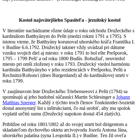
Kostol najsvätejšieho Spasiteľa - jezuitský kostol
V literatúre nachádzame rôzne údaje o roku odchodu Družeckého s
kardinálom Batthyánym do Pešti (medzi rokmi 1791 a 1795). S
istotou vieme, že Batthyány korunoval uhorského kráľa Františka I.
v Budíne 6.6.1792. Družecký takmer vždy uvádzal pri dátume
vzniku svojich diel aj miesto: v roku 1791 to bol ešte Prešporok,
1795 – 1799 Pešť a od roku 1800 Budín. Bohužiaľ, neuviedol
miesto pri omši zloženej v roku 1793. Družecký viedol harmóniu
kardinála Batthyányho v jeho rezidenciách v Prešporku, Pešti a
Rechnitzi/Rohonci (dnes Burgenland) až do kardinálovej smrti v
roku 1799.
V zaujímavom liste Družeckého Triebenseeovi z Pešti (1794) sa
spomínajú aj jeho hudobní súčasníci Martin Schlesinger a
Johann
Matthias Sperger
. Každý z týchto troch členov Tonkünstler-Sozietät
dostal anonymný list s inštrukciami, čo má urobiť, aby mu spolok
vyplatil určitú sumu (Družecký napokon dostal 454 zlatých).
Približne od roku 1801/1802 až do svojej smrti bol dirigentom a
skladateľom dychového okteta arcivojvodu Jozefa Antona Jána,
uhorského palatína (syna Leopolda II.) v Budíne. Ten žil oveľa