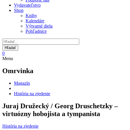
Vydavateľstvo
Shop
Knihy
Kalendáre
Výtvarné diela
Pohľadnice
0
Menu
Omrvinka
Magazín
História na zjedenie
Juraj Družecký / Georg Druschetzky –
virtuózny hobojista a tympanista
História na zjedenie