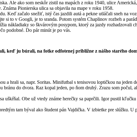
dliska. Ale ako som neskôr zistil na mapách z roku 1940, ulice Americk
. Známa Pionierska ulica sa objavila na mape v roku 1958.
 Keď začalo snežiť, istý čas jazdili autá a pekne utláčali sneh na vo
jte si to v Googli, je to sranda. Potom systém Chaplinov rozbeh a par
ížia nákladiaky so škvárovým posypom, ktorý za jazdy rozhadzovali chla
ečo podobné. Do pár minút je po vás.
i, keď ju búrali, na fotke odfotenej približne z nášho starého dom
u a hrali sa, napr. Soritas. Minifutbal s tenisovou loptičkou na jeden 
 bránu do dvora. Raz kopal jeden, po ňom druhý. Zrazu som počul, ako 
sa uškŕňal. Obe už vtedy známe herečky sa paprčili. Igor pustil kľučku
 predtým tam býval ako študent pán Vajdička. V izbietke pre slúžku. U