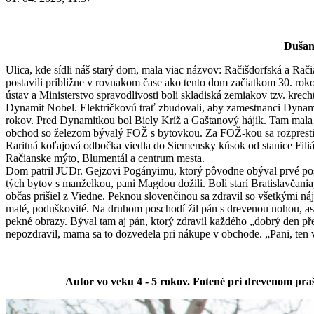
Dušan
Ulica, kde sídli náš starý dom, mala viac názvov: Račišdorfská a Rač
postavili približne v rovnakom čase ako tento dom začiatkom 30. rok
ústav a Ministerstvo spravodlivosti boli skladiská zemiakov tzv. krec
Dynamit Nobel. Električkovú trať zbudovali, aby zamestnanci Dynami
rokov. Pred Dynamitkou bol Biely Kríž a Gaštanový hájik. Tam mala 
obchod so železom bývalý FOŽ s bytovkou. Za FOŽ-kou sa rozprestier
Raritná koľajová odbočka viedla do Siemensky kúsok od stanice Filiá
Račianske mýto, Blumentál a centrum mesta.
Dom patril JUDr. Gejzovi Pogányimu, ktorý pôvodne obýval prvé pos
tých bytov s manželkou, pani Magdou dožili. Boli starí Bratislavčani
občas prišiel z Viedne. Peknou slovenčinou sa zdravil so všetkými n
malé, poduškovité. Na druhom poschodí žil pán s drevenou nohou, as
pekné obrazy. Býval tam aj pán, ktorý zdravil každého „dobrý den př
nepozdravil, mama sa to dozvedela pri nákupe v obchode. „Pani, ten
Autor vo veku 4 - 5 rokov. Fotené pri drevenom pr