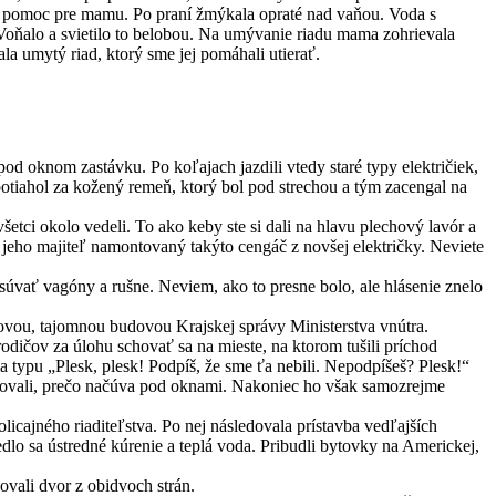
ná pomoc pre mamu. Po praní žmýkala opraté nad vaňou. Voda s
 Voňalo a svietilo to belobou. Na umývanie riadu mama zohrievala
a umytý riad, ktorý sme jej pomáhali utierať.
d oknom zastávku. Po koľajach jazdili vtedy staré typy električiek,
potiahol za kožený remeň, ktorý bol pod strechou a tým zacengal na
šetci okolo vedeli. To ako keby ste si dali na hlavu plechový lavór a
 jeho majiteľ namontovaný takýto cengáč z novšej električky. Neviete
úvať vagóny a rušne. Neviem, ako to presne bolo, ale hlásenie znelo
 novou, tajomnou budovou Krajskej správy Ministerstva vnútra.
rodičov za úlohu schovať sa na mieste, na ktorom tušili príchod
 typu „Plesk, plesk! Podpíš, že sme ťa nebili. Nepodpíšeš? Plesk!“
šetrovali, prečo načúva pod oknami. Nakoniec ho však samozrejme
ajného riaditeľstva. Po nej následovala prístavba vedľajších
dlo sa ústredné kúrenie a teplá voda. Pribudli bytovky na Americkej,
vali dvor z obidvoch strán.