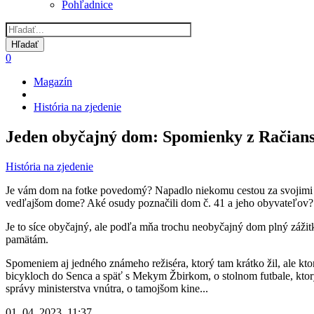
Pohľadnice
0
Magazín
Omrvinka
História na zjedenie
Jeden obyčajný dom: Spomienky z Račiansk
História na zjedenie
Je vám dom na fotke povedomý? Napadlo niekomu cestou za svojimi ra
vedľajšom dome? Aké osudy poznačili dom č. 41 a jeho obyvateľov?
Je to síce obyčajný, ale podľa mňa trochu neobyčajný dom plný zážit
pamätám.
Spomeniem aj jedného známeho režiséra, ktorý tam krátko žil, ale kt
bicykloch do Senca a späť s Mekym Žbirkom, o stolnom futbale, ktor
správy ministerstva vnútra, o tamojšom kine...
01. 04. 2023, 11:37