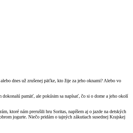
alebo dnes už zrušenej päťke, kto žije za jeho oknami? Alebo vo
 dokonalú pamäť, ale pokúsim sa napísať, čo si o dome a jeho okolí
m, ktoré nám prerušili hru Soritas, napíšem aj o jazde na detských
obrom jogurte. Niečo pridám o tajných zákutiach susednej Krajskej