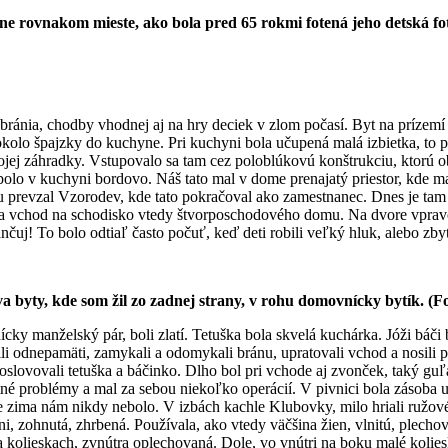
ne rovnakom mieste, ako bola pred 65 rokmi fotená jeho detská fot
odbránia, chodby vhodnej aj na hry deciek v zlom počasí. Byt na prízem
 okolo špajzky do kuchyne. Pri kuchyni bola učupená malá izbietka, t
ej záhradky. Vstupovalo sa tam cez poloblúkovú konštrukciu, ktorú ob
olo v kuchyni bordovo. Náš tato mal v dome prenajatý priestor, kde ma
u prevzal Vzorodev, kde tato pokračoval ako zamestnanec. Dnes je ta
a a vchod na schodisko vtedy štvorposchodového domu. Na dvore vpra
uj! To bolo odtiaľ často počuť, keď deti robili veľký hluk, alebo zby
 byty, kde som žil zo zadnej strany, v rohu domovnícky bytík. (F
cky manželský pár, boli zlatí. Tetuška bola skvelá kuchárka. Jóži báči
li odnepamäti, zamykali a odomykali bránu, upratovali vchod a nosili 
 oslovovali tetuška a báčinko. Dlho bol pri vchode aj zvonček, taký 
tné problémy a mal za sebou niekoľko operácií. V pivnici bola zásoba u
e zima nám nikdy nebolo. V izbách kachle Klubovky, milo hriali ružové
i, zohnutá, zhrbená. Používala, ako vtedy väčšina žien, vlnitú, plech
lieskach, zvnútra oplechovaná. Dole, vo vnútri na boku malé koliesko, 