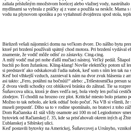
zaliala príslušným množstvom horúcej alebo vlažnej vody, nastrúha
mydlinami sa vybrala z práčky aj z vane a použila sa neskôr. Mama s
vodu na plynovom sporáku a po vytiahnutí dvojdrezu spod stola, teplú
Bielizeň vešali nájomníci domu na veľkom dvore. Do nášho bytu preni
ktoré pri brzdení používali spätný chod motora. Pri brzdení vydával
znamenie, že vodič môže odísť zo zástavky. Cing-cing.
A milý vodič mal pri nohe ďalší mučiaci nástroj. Veľký pedál. Šliapol 
buchli po ňom žufankou. Kling-klang! Novšie električky potom už len 
si predstaviť ako odskakovali ľudia nabok, keď som s ním len tak na 
Keď bol vlhkejší vzduch, zaznieval k nám na dvor zvuk hlásenia z am
asi takto: „Fero, potáhni na bočnúú!“ alebo: „Trišestosmička presun s
Z dvora viedli schodky cez oblúkovú bránku do záhrad. Tie sa rozpres
Šuňavcova ulica, ktorá je dnes vedľa nej, bola vtedy len poľná cestič
zlodejov. Tí chodili na hrozno cez plot. Kritické miesto bolo priamo
Možno to tak nebolo, ale krik odtiaľ bolo počuť. Na VB si všimli, ž
museli prepustiť. Dlho sa to v rodine spomínalo, no bratovi z toho zá
Dom Račianska 41 stál vždy osamote asi 100 m od Legiodomov smer Ra
bytoviek od Račianskej č. 35, kde sa prisťahovali okrem iných aj Žbi
Ľublanskej a Sibírskej ulici.
Keď postavili bytovky na Americkej, Šuňavcovej a Ursínyho, vzniko