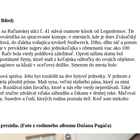
Bibel)
m na Račianskej ulici č. 41 stával osamote kúsok od Legiodomov. Tie
továrnička na spracovanie konope, v miestach, kde je dnes Zváračský
oládová, do ďaleka voňajúca továreň Stollwerck. Dlho, dlho nič a potom
 je v prevádzke najprv ako jednokoľajka s obmenami viac ako 100
o Rače bola vtedy poldňová záležitosť. Oproti nášmu domu bol
omínané firmy, ktoré mali z koľajiska odbočky do svojich objektov.
 vagónov sa kĺzali v oceľovej drážke. Smerom do mesta bolo
á správa. Jeho byt rozdelili na dve bytové jednotky. V jednom z
ela pôsobil prísne. Mali syna, veľmi slušného pána, ktorý za nimi
. Rozdával nám žuvačky, ktoré u nás ešte vtedy nepredávali. Také
ré zručne zdolával vďaka zábradliu a čakanu v druhej ruke. Maľoval
a. Susedov a ľudí, ktorých rodina poznala tiež. Keď som niekoho
 prezídia. (Foto z rodinného albumu Dušana Pagáča)