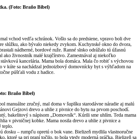
ka. (Foto: Braňo Bibel)
í mal vchod vedľa schránok. Vošlo sa do predsiene, vpravo boli dve
o pre slúžku, ako bývalo niekedy zvykom. Kuchynské okno do dvora,
rastali nádherné, bordové ruže. Ranné slnko odrážalo tú úžasnú
l ako živnostník malé krajčírstvo. Zamestnával aj niekoľko
m stávková kancelária. Mama bola domáca. Mala čo robiť s výchovou
vo v kúte sa nachádzal jednoizbový domovnícky byt s výhľadom na
točne púšťali vodu z hadice.
oto: Braňo Bibel)
 bol manuálne zručný, mal doma v šuplíku starodávne náradie aj malú
pánovi Gejzovi drevo a uhlie z pivnice do bytu na prvom poschodí.
guľatý, bakelitový s nápisom „Domovník“. Kúrili sme uhlím. Teda mama
hlia v pivničnej kobke. Mama nosila drevo a uhlie z pivnice a
 teplo.
ovú dosku – rumpľu opretú o bok vane. Bielizeň mydlila vlastnoručne
ktoré sa pri praní točilo, to bola vtedy moderná práčka. Bielizeň sa