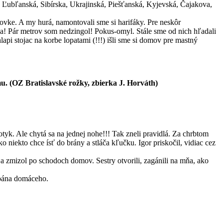
á, Ľubľanská, Sibírska, Ukrajinská, Piešťanská, Kyjevská, Čajakova,
zovke. A my hurá, namontovali sme si harifáky. Pre neskôr
áda! Pár metrov som nedzingol! Pokus-omyl. Stále sme od nich hľadali
pi stojac na korbe lopatami (!!!) išli sme si domov pre mastný
u. (OZ Bratislavské rožky, zbierka J. Horváth)
dotyk. Ale chytá sa na jednej nohe!!! Tak zneli pravidlá. Za chrbtom
niekto chce ísť do brány a stláča kľučku. Igor priskočil, vidiac cez
 a zmizol po schodoch domov. Sestry otvorili, zagánili na mňa, ako
 pána domáceho.