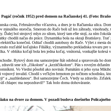
 Pagáč (ročník 1952) pred domom na Račianskej 41. (Foto: Braňo 
ianska cesta, Februárového víťazstva, a dnes je to Račianska ulica. Do
ov minulého storočia. Smerom do Rače boli už len záhrady, vinohrady, 
hty. Ďalej bol strojový mlyn zo silom, ktorý tam ešte stojí, za ním čok
tky chodili načas do práce. Dynamitka bola na okraji Bratislavy. Trať
električka konečnú. Odtiaľ chodili autobusy do Rače. Výlet z mesta d
alo rozľahlé koľajisko Filiálky, významného prekladiska tovaru pre sp
lka. V oblúku koľají bola len jedna koľaj, vnútorná, vonkajšie kolesá
chodie. Bytový dom mu samozrejme štát odobral a spravovala ho domov
a, zdravili sme ich „čókolom“ a „kezitčókolom“. Pán s rovným držaním t
ájomníkmi. Vo Viedni pôsobil ako novinár. Pamätám si jeho syna Mikiho
i vojnový invalid. Chodil s veľkým hrmotom po točitom schodisku, kto
eji“ a „nazhledanou“. Bol samozrejme Čech. Vtedy sa zdravilo. Zďalek
 váš chlapec ma nepozdravil!“ Tak bolo doma dohováranie.
ašiaku na dvore za domom. V pozadí budova dnešného Policajného