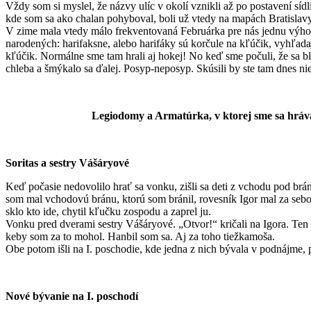
Vždy som si myslel, že názvy ulíc v okolí vznikli až po postavení sí
kde som sa ako chalan pohyboval, boli už vtedy na mapách Bratislavy
V zime mala vtedy málo frekventovaná Februárka pre nás jednu výhodu.
narodených: harifaksne, alebo harifáky sú korčule na kľúčik, vyhľada
kľúčik. Normálne sme tam hrali aj hokej! No keď sme počuli, že sa bl
chleba a šmýkalo sa ďalej. Posyp-neposyp. Skúsili by ste tam dnes ni
Legiodomy a Armatúrka, v ktorej sme sa hrával
Soritas a sestry Vášáryové
Keď počasie nedovolilo hrať sa vonku, zišli sa deti z vchodu pod bráno
som mal vchodovú bránu, ktorú som bránil, rovesník Igor mal za sebou
sklo kto ide, chytil kľučku zospodu a zaprel ju.
Vonku pred dverami sestry Vášáryové. „Otvor!“ kričali na Igora. Ten 
keby som za to mohol. Hanbil som sa. Aj za toho tiežkamoša.
Obe potom išli na I. poschodie, kde jedna z nich bývala v podnájme,
Nové bývanie na I. poschodí