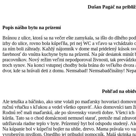
Dušan Pagáč na približ
Popis nášho bytu na prízemí
Bránou z ulice, ktorá sa na večer ešte zamykala, sa išlo do dlhého p
izby do ulice, rovno bola kúpeľňa, pri nej WC a vľavo sa vchádzalo
za ním boli záhrady. Každý nájomník v dome mal pridelený kúsok svoj
farebnosť do vnútra kuchyne bytu na prízemí. Na pár desiatok minút b
pracovníkov. Nový režim veľmi nepodporoval živnosti, tak prevádzk
troch synov. Na konci vstupnej chodby bola brána do veľkého dvor
dvor, kde sa hrávali deti z domu. Nemsabad! Nemsabadčinálny! Nepanč
Pohľad na obidva
Ale tetuška a báčinko, ako sme volali po maďarsky hovoriaci domovní
ručnú vŕtačku s kľukou a vedel všetko opraviť. Ako domovníci tam ži
Rodnú reč mali maďarskú, ale po slovensky vraveli dobre. Všetci ich
kúrila. Tato sa o chod domácnosti nemusel starať, pretože mal zdravo
udržiavala riadne teplo v byte. Prízemný byt bol odspodu studený. Al
Na kúpanie bol v kúpeľni bojler na uhlie, drevo. Mama právala vo van
vyrobeným mydlom. Onedlho jej pribudol pomocník. Malá skrinka na ko