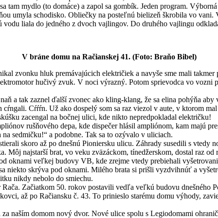
lo sa tam mydlo (to domáce) a zapol sa gombík. Jeden program. Výbor
 ňou umyla schodisko. Obliečky na posteľnú bielizeň škrobila vo vani.
 vodu liala do jedného z dvoch vajlingov. Do druhého vajlingu odkladal
V bráne domu na Račianskej 41. (Foto: Braňo Bibel)
kal zvonku hluk premávajúcich električiek a navyše sme mali takmer po
 elektromotor hučivý zvuk. V noci výrazný. Potom sprievodca vo vozni 
naň a tak zaznel ďalší zvonec ako kling-klang, že sa elina pohýňa aby v
cŕngali. Cŕŕŕn. Už ako dospelý som sa raz viezol v aute, v ktorom mal
skúšku zacengal na bočnej ulici, kde nikto nepredpokladal električku!
pliónov rušňového depa, kde dispečer hlásil ampliónom, kam majú pres
a na sedmičku!“ a podobne. Tak sa to ozývalo v uliciach.
tierali skoro až po dnešnú Pioniersku ulicu. Záhrady susedili s vtedy
ka. Môj najstarší brat, vo veku zväzáckom, tínedžerskom, dostal raz od 
 pod oknami veľkej budovy VB, kde zrejme vtedy prebiehali vyšetrovania
e sa niekto skrýva pod oknami. Milého brata si prišli vyzdvihnúť a vy
žitku nikdy nebolo do smiechu.
ča. Začiatkom 50. rokov postavili vedľa veľkú budovu dnešného Polic
rkovci, až po Račiansku č. 43. To prinieslo starému domu výhody, zavie
l za naším domom nový dvor. Nové ulice spolu s Legiodomami ohraničo