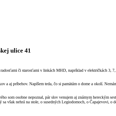
ej ulice 41
dosťami či starosťami v linkách MHD, napríklad v električkách 3, 7, 
kov a aj príbehov. Napíšem teda, čo si pamätám o dome a okolí. Nemám
orého som osobne nepoznal, pár slov venujem aj známym hereckým sestrá
ý sa však nehrá na stole, o susedných Legiodomoch, o Čapajevovi, o d