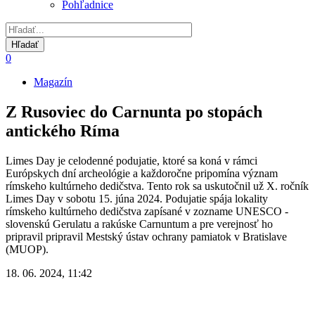
Pohľadnice
0
Magazín
Omrvinka
Z Rusoviec do Carnunta po stopách
antického Ríma
Limes Day je celodenné podujatie, ktoré sa koná v rámci
Európskych dní archeológie a každoročne pripomína význam
rímskeho kultúrneho dedičstva. Tento rok sa uskutočnil už X. ročník
Limes Day v sobotu 15. júna 2024. Podujatie spája lokality
rímskeho kultúrneho dedičstva zapísané v zozname UNESCO -
slovenskú Gerulatu a rakúske Carnuntum a pre verejnosť ho
pripravil pripravil Mestský ústav ochrany pamiatok v Bratislave
(MUOP).
18. 06. 2024, 11:42