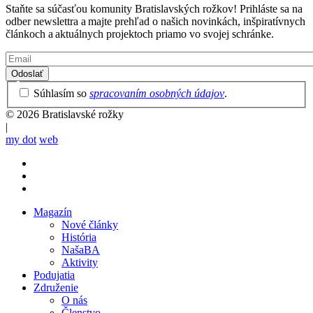
Staňte sa súčasťou komunity Bratislavských rožkov! Prihláste sa na
odber newslettra a majte prehľad o našich novinkách, inšpiratívnych
článkoch a aktuálnych projektoch priamo vo svojej schránke.
Email
Privacy
Súhlasím so
spracovaním osobných údajov
.
Policy
© 2026 Bratislavské rožky
|
my dot
web
Magazín
Nové články
Mobile
História
main
NašaBA
menu
Aktivity
Podujatia
Združenie
O nás
Členstvo