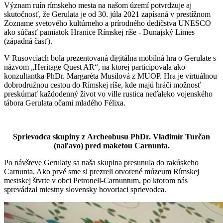
Význam ruín rímskeho mesta na našom území potvrdzuje aj
skutočnosť, že Gerulata je od 30. júla 2021 zapísaná v prestížnom
Zozname svetového kultúrneho a prírodného dedičstva UNESCO
ako súčasť pamiatok Hranice Rímskej ríše - Dunajský Limes
(západná časť).
V Rusovciach bola prezentovaná digitálna mobilná hra o Gerulate s
názvom „Heritage Quest AR“, na ktorej participovala ako
konzultantka PhDr. Margaréta Musilová z MUOP. Hra je virtuálnou
dobrodružnou cestou do Rímskej ríše, kde majú hráči možnosť
preskúmať každodenný život vo ville rustica neďaleko vojenského
tábora Gerulata očami mladého Félixa.
Sprievodca skupiny z Archeobusu PhDr. Vladimír Turčan
(naľavo) pred maketou Carnunta.
Po návšteve Gerulaty sa naša skupina presunula do rakúskeho
Carnunta. Ako prvé sme si prezreli otvorené múzeum Rímskej
mestskej štvrte v obci Petronell-Carnuntum, po ktorom nás
sprevádzal miestny slovensky hovoriaci sprievodca.