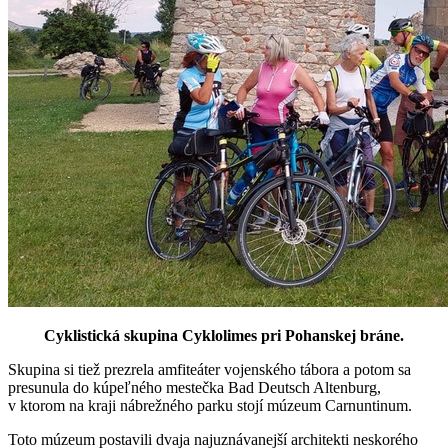
Cyklistická skupina Cyklolimes pri Pohanskej bráne.
Skupina si tiež prezrela amfiteáter vojenského tábora a potom sa
presunula do kúpeľného mestečka Bad Deutsch Altenburg,
v ktorom na kraji nábrežného parku stojí múzeum Carnuntinum.
Toto múzeum postavili dvaja najuznávanejší architekti neskorého