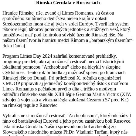
Rímska Gerulata v Rusovciach
Hranice Rímskej ríše, zvané aj Limes Romanus, sú časťou
spoločného kultúrneho dedičstva nielen krajín v oblasti
Stredozemného mora ale aj tých v srdci Európy. Tvoril ich systém
táborov légií, táborov pomocných jednotiek a strážnych veží, ktorý
umožňoval mať pod kontrolou súvislé územie Rímskej ríše. Na
našom území tvorila hranicu medzi Rímom a „barbarským územím“
rieka Dunaj.
Program Limes Day 2024 zahŕňal komentované prehliadky,
programy pre deti, ako aj možnosť cestovať medzi historickými
lokalitami pomocou "Archeobusu" alebo na bicykli v skupine
Cyklolimes. Tento rok pribudla aj možnosť splavu po hraniciach
Rímskej ríše po Dunaji. Pri príležitosti X. ročníka organizátori
z MUOP pripravili aj jedinečný korešpondenčný lístok s motívom
Limes Romanus s pečiatkou prvého dňa a tričko s motívom
odtlačku rímskeho sandálu XIIII légie Gemina Martia Victrix (XIV.
zdvojená vojenská a víťazná légia založená Cézarom 57 pred Kr.)
na rímskej tegule z Rusoviec.
Vybrali sme si možnosť cestovať "Archeobusom", ktorý odchádzal
ráno od bratislavskej Eurovei a jeho prvou zastávkou boli Rusovce,
teda rímska Gerulata. Našim sprievodcom bol archeológ zo
Slovenského národného múzea PhDr. Vladimír Turčan, ktorý nás