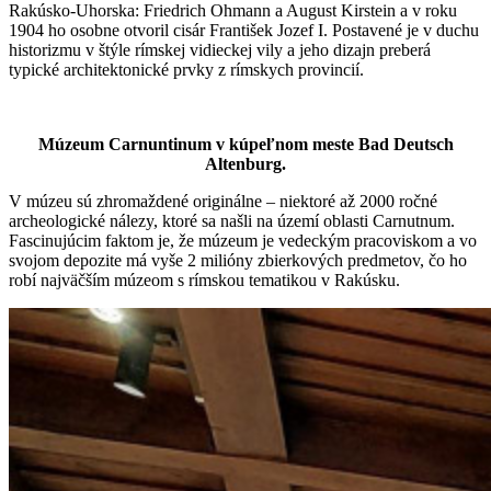
Rakúsko-Uhorska: Friedrich Ohmann a August Kirstein a v roku
1904 ho osobne otvoril cisár František Jozef I. Postavené je v duchu
historizmu v štýle rímskej vidieckej vily a jeho dizajn preberá
typické architektonické prvky z rímskych provincií.
Múzeum Carnuntinum v kúpeľnom meste Bad Deutsch
Altenburg.
V múzeu sú zhromaždené originálne – niektoré až 2000 ročné
archeologické nálezy, ktoré sa našli na území oblasti Carnutnum.
Fascinujúcim faktom je, že múzeum je vedeckým pracoviskom a vo
svojom depozite má vyše 2 milióny zbierkových predmetov, čo ho
robí najväčším múzeom s rímskou tematikou v Rakúsku.