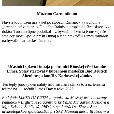
Múzeum Carnuntinum
Návštevou múzea náš výlet po stopách Rimanov vyvrcholil a
„archeobus“ zamieril z Dolného Rakúska naspäť do Bratislavy. Ako
doktor Turčan vtipne podotkol – z bývalého územia Rímskej ríše
sme cez most Apollo prešli Dunaj a teda prekročili Limes romanus
na bývalé „barbarské“ územie.
Účastníci splavu Dunaja po hranici Rímskej ríše Danube
Limes. Splav štartoval v kúpeľnom mestečku Bad Deutsch
Altenburg a končil v Karloveskej zátoke.
Ten teplý júnový deň nabitý informáciami stál za to a už teraz sa
tešíme na 11. ročník Limes Day v roku 2025.
Podujatie LIMES DAY 2024 zorganizoval Mestský ústav ochrany
pamiatok v Bratislave (organizátorky PhDr. Margaréta Musilová a
Mgr. Kristína Šabíková, PhD.), v spolupráci so Slovenskou
archeologickou spoločnosťou pri SAV, Múzeom mesta Bratislavy a