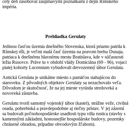
celý deň zásoboval zaujímavými poznatkami z dejín Rímskeho
impéria.
Prehliadka Gerulaty
Jedinou časťou územia dnešného Slovenska, ktorá priamo patrila k
Rímskej ríši, je veľmi malá časť územia na pravom brehu Dunaja,
patriaca k dnešnému hlavnému mestu Bratislava, kde v súčasnosti
ležia Rusovce. Práve tu v období vlády Domiciána (69 - 96), vojaci
piatej kohorty Lucensium vybudovali drevozemný tábor Gerulata.
Antická Gerulata je unikátne miesto s pamäťou siahajúcou do
staroveku. Z pôvodných objektov Gerulaty sa nezachovalo veľa.
Dôvodom je skutočnosť, že na jej mieste vyrástla stredoveká a
novoveká zástavba.
Gerulatu tvoril samotný vojenský tábor (kastel), strážne veže, civilná
osada, pohrebiská a pravdepodobne aj riečny prístav. V jej zázemí
sa budovali poľnohospodárske usadlosti typu villa rustica (stavby s
kamennými základmi, honosnejšie hospodárske budovy, pozemky
chránené ohradou, prípadne obvodovým žľabom).