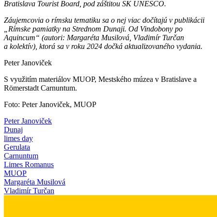
Bratislava Tourist Board, pod záštitou SK UNESCO.
Záujemcovia o rímsku tematiku sa o nej viac dočítajú v publikácii
„Rímske pamiatky na Strednom Dunaji. Od Vindobony po
Aquincum“ (autori: Margaréta Musilová, Vladimír Turčan
a kolektív), ktorá sa v roku 2024 dočká aktualizovaného vydania.
Peter Janoviček
S využitím materiálov MUOP, Mestského múzea v Bratislave a
Römerstadt Carnuntum.
Foto: Peter Janoviček, MUOP
Peter Janoviček
Dunaj
limes day
Gerulata
Carnuntum
Limes Romanus
MUOP
Margaréta Musilová
Vladimír Turčan