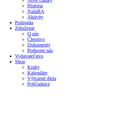
Nové články
Mobile
História
main
NašaBA
menu
Aktivity
Podujatia
Združenie
O nás
Členstvo
Dokumenty
Podporte nás
Vydavateľstvo
Shop
Knihy
Kalendáre
Výtvarné diela
Pohľadnice