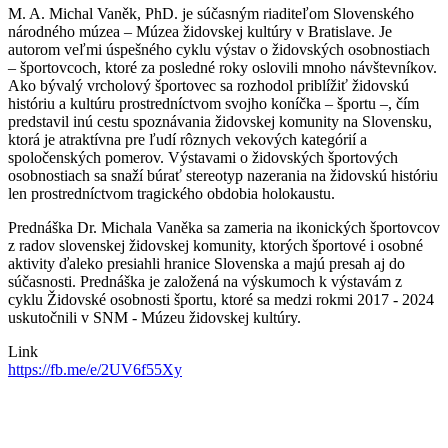
M. A. Michal Vaněk, PhD. je súčasným riaditeľom Slovenského
národného múzea – Múzea židovskej kultúry v Bratislave. Je
autorom veľmi úspešného cyklu výstav o židovských osobnostiach
– športovcoch, ktoré za posledné roky oslovili mnoho návštevníkov.
Ako bývalý vrcholový športovec sa rozhodol priblížiť židovskú
históriu a kultúru prostredníctvom svojho koníčka – športu –, čím
predstavil inú cestu spoznávania židovskej komunity na Slovensku,
ktorá je atraktívna pre ľudí rôznych vekových kategórií a
spoločenských pomerov. Výstavami o židovských športových
osobnostiach sa snaží búrať stereotyp nazerania na židovskú históriu
len prostredníctvom tragického obdobia holokaustu.
Prednáška Dr. Michala Vaněka sa zameria na ikonických športovcov
z radov slovenskej židovskej komunity, ktorých športové i osobné
aktivity ďaleko presiahli hranice Slovenska a majú presah aj do
súčasnosti. Prednáška je založená na výskumoch k výstavám z
cyklu Židovské osobnosti športu, ktoré sa medzi rokmi 2017 - 2024
uskutočnili v SNM - Múzeu židovskej kultúry.
Link
https://fb.me/e/2UV6f55Xy