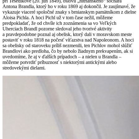
pri Tešedíkove (20. jún 1849), oslovil „nitrianskeho“ sochára
Antona Brandla, ktorý ho v roku 1869 aj dokončil. Je zaujímavé, že
vykazuje viaceré spoločné znaky s brnianskym pamätníkom z dielne
Aloisa Pichla. A hoci Pichl už v tom čase nežil, môžeme
predpokladať, že od chvíle ich zoznámenia sa vo Veľkých
Uherciach Brandl pozorne sledoval jeho tvorivé aktivity
a pravdepodobne poznal aj obelisk, ktorý dali v moravskom meste
postaviť v roku 1818 na počesť víťazstva nad Napoleonom. A hoci
sa obelisky od staroveku príliš nezmenili, ten Pichlov mohol slúžiť
Brandlovi ako predloha, čo by nebolo žiadnym prekvapením, ak si
uvedomíme, že aj v ďalších prípadoch – a nielen u Brandla –
môžeme potvrdiť príbuznosť s niektorými antickými alebo
stredovekými dielami.