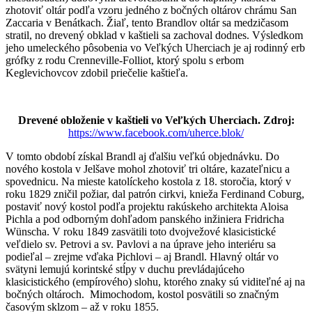
zhotoviť oltár podľa vzoru jedného z bočných oltárov chrámu San
Zaccaria v Benátkach. Žiaľ, tento Brandlov oltár sa medzičasom
stratil, no drevený obklad v kaštieli sa zachoval dodnes. Výsledkom
jeho umeleckého pôsobenia vo Veľkých Uherciach je aj rodinný erb
grófky z rodu Crenneville-Folliot, ktorý spolu s erbom
Keglevichovcov zdobil priečelie kaštieľa.
Drevené obloženie v kaštieli vo Veľkých Uherciach. Zdroj:
https://www.facebook.com/uherce.blok/
V tomto období získal Brandl aj ďalšiu veľkú objednávku. Do
nového kostola v Jelšave mohol zhotoviť tri oltáre, kazateľnicu a
spovednicu. Na mieste katolíckeho kostola z 18. storočia, ktorý v
roku 1829 zničil požiar, dal patrón cirkvi, knieža Ferdinand Coburg,
postaviť nový kostol podľa projektu rakúskeho architekta Aloisa
Pichla a pod odborným dohľadom panského inžiniera Fridricha
Wünscha. V roku 1849 zasvätili toto dvojvežové klasicistické
veľdielo sv. Petrovi a sv. Pavlovi a na úprave jeho interiéru sa
podieľal – zrejme vďaka Pichlovi – aj Brandl. Hlavný oltár vo
svätyni lemujú korintské stĺpy v duchu prevládajúceho
klasicistického (empírového) slohu, ktorého znaky sú viditeľné aj na
bočných oltároch. Mimochodom, kostol posvätili so značným
časovým sklzom – až v roku 1855.