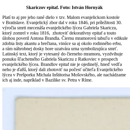
Skariczov epitaf. Foto:
István
Hornyák
Platí to aj pre jeho rané dielo v tzv. Malom evanjelickom kostole
v Bratislave. Evanjelický zbor dal v roku 1846, pri príležitosti 30.
výročia smrti mecenáša evanjelického lýcea Gabriela Skariczu,
ktorý zomrel v roku 1816, zhotoviť dekoratívny epitaf a touto
úlohou poveril Antona Brandla. Čiernu mramorovú tabuľu v edikule
zdobia listy akantu a brečtana, vinúce sa aj okolo rodinného erbu,
a rám náhrobnej dosky hore uzatvára urna symbolizujúca smrť.
Latinský text, ktorý je vytesaný do čierneho mramoru, vyzdvihuje
ponuku šľachetného Gabriela Skariczu z Ratkoviec v prospech
evanjelického lýcea. Brandlov epitaf nie je ojedinelý, hneď vedľa
neho je ďalší, ktorý dali zhotoviť na počesť učiteľa Evanjelického
lýcea v Prešporku Michala Inštitorisa Mošovského, ale nachádzame
ich aj inde, napríklad v Bazilike sv. Petra v Ríme.