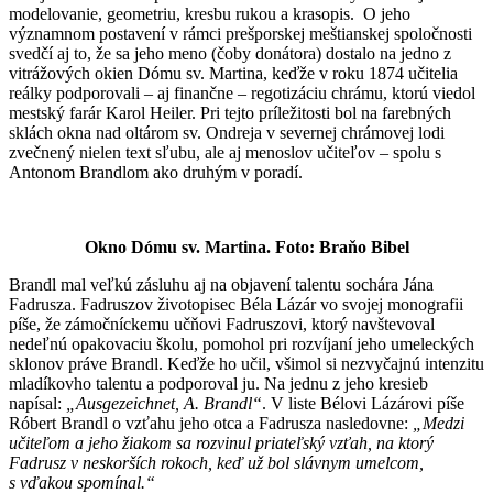
modelovanie, geometriu, kresbu rukou a krasopis. O jeho
významnom postavení v rámci prešporskej meštianskej spoločnosti
svedčí aj to, že sa jeho meno (čoby donátora) dostalo na jedno z
vitrážových okien Dómu sv. Martina, keďže v roku 1874 učitelia
reálky podporovali – aj finančne – regotizáciu chrámu, ktorú viedol
mestský farár Karol Heiler. Pri tejto príležitosti bol na farebných
sklách okna nad oltárom sv. Ondreja v severnej chrámovej lodi
zvečnený nielen text sľubu, ale aj menoslov učiteľov – spolu s
Antonom Brandlom ako druhým v poradí.
Okno Dómu sv. Martina. Foto: Braňo Bibel
Brandl mal veľkú zásluhu aj na objavení talentu sochára Jána
Fadrusza. Fadruszov životopisec Béla Lázár vo svojej monografii
píše, že zámočníckemu učňovi Fadruszovi, ktorý navštevoval
nedeľnú opakovaciu školu, pomohol pri rozvíjaní jeho umeleckých
sklonov práve Brandl. Keďže ho učil, všimol si nezvyčajnú intenzitu
mladíkovho talentu a podporoval ju. Na jednu z jeho kresieb
napísal:
„Ausgezeichnet, A. Brandl“
. V liste Bélovi Lázárovi píše
Róbert Brandl o vzťahu jeho otca a Fadrusza nasledovne:
„Medzi
učiteľom a jeho žiakom sa rozvinul priateľský vzťah, na ktorý
Fadrusz v neskorších rokoch, keď už bol slávnym umelcom,
s vďakou spomínal.“