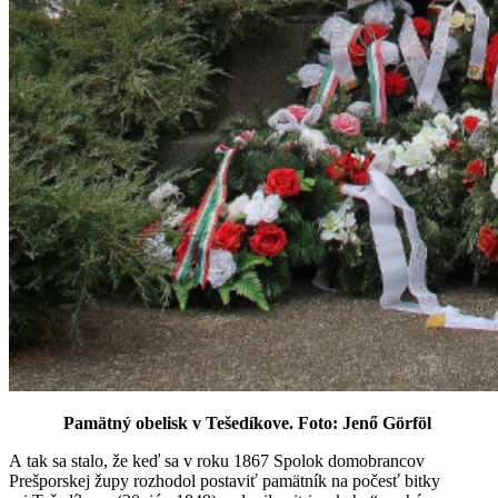
Pamätný obelisk v Tešedíkove. Foto:
Jenő
Görföl
A tak sa stalo, že keď sa v roku 1867 Spolok domobrancov
Prešporskej župy rozhodol postaviť pamätník na počesť bitky