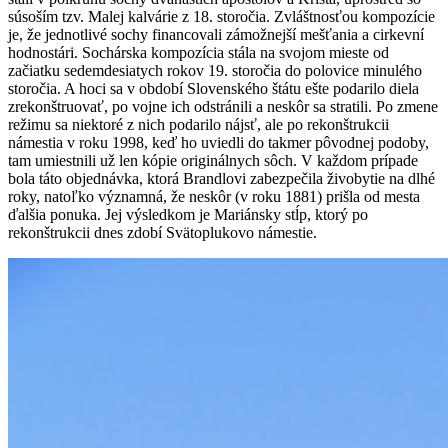
súsoším tzv. Malej kalvárie z 18. storočia. Zvláštnosťou kompozície
je, že jednotlivé sochy financovali zámožnejší mešťania a cirkevní
hodnostári. Sochárska kompozícia stála na svojom mieste od
začiatku sedemdesiatych rokov 19. storočia do polovice minulého
storočia. A hoci sa v období Slovenského štátu ešte podarilo diela
zrekonštruovať, po vojne ich odstránili a neskôr sa stratili. Po zmene
režimu sa niektoré z nich podarilo nájsť, ale po rekonštrukcii
námestia v roku 1998, keď ho uviedli do takmer pôvodnej podoby,
tam umiestnili už len kópie originálnych sôch. V každom prípade
bola táto objednávka, ktorá Brandlovi zabezpečila živobytie na dlhé
roky, natoľko významná, že neskôr (v roku 1881) prišla od mesta
ďalšia ponuka. Jej výsledkom je Mariánsky stĺp, ktorý po
rekonštrukcii dnes zdobí Svätoplukovo námestie.