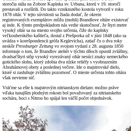
storočia stála na Zobore Kaplnka sv. Urbana, ktorú v 19. storočí
prestavali a rozšírili. Do takto vzniknutého kostola vytvoril v roku
1878 oltár. V tejto súvislosti sa žiada dodať, že okrem
registrovaných exemplárov môžu (mohli) Brandlove oltáre existovať
aj inde. K týmto predpokladom nás vedie skutočnosť, že štyri metre
vysoký oltár sa na miesto svojho určenia, čiže do kaplnky
veľkouherského kaštieľa, dostal z Prešporka už v júni 1848 (ako sa
uvádza v korešpondencii grófa Keglevicha), zatiaľ čo o dva roky
neskôr
Pressburger Zeitung
vo svojom vydaní z 28. augusta 1850
informuje o tom, že Brandlov ateliér v týchto dňoch opustil zvláštny,
dvadsaťštyri stôp vysoký vyrezávaný oltár nesúci znaky nemeckého
gotického slohu, ktorý zdobia dva nízke reliéfy s vyobrazením
Abrahámovej obety a poslednej večere. Ide o majstrovské dielo,
ktoré si zasluhuje zvláštnu pozornosť. O mieste určenia tohto oltára
však nevieme nič.
Vráťme sa ešte k majstrovým nitrianskym dielam: možno práve
vďaka tunajším plodným rokom bol považovaný za nitrianskeho
sochára, hoci s Nitrou ho spájal len väčší počet objednávok.