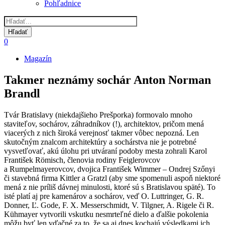
Pohľadnice
0
Magazín
Omrvinka
Takmer neznámy sochár Anton Norman
Brandl
Tvár Bratislavy (niekdajšieho Prešporka) formovalo mnoho
staviteľov, sochárov, záhradníkov (!), architektov, pričom mená
viacerých z nich široká verejnosť takmer vôbec nepozná. Len
skutočným znalcom architektúry a sochárstva nie je potrebné
vysvetľovať, akú úlohu pri utváraní podoby mesta zohrali Karol
František Römisch, členovia rodiny Feiglerovcov
a Rumpelmayerovcov, dvojica František Wimmer – Ondrej Szőnyi
či stavebná firma Kittler a Gratzl (aby sme spomenuli aspoň niektoré
mená z nie príliš dávnej minulosti, ktoré sú s Bratislavou späté). To
isté platí aj pre kamenárov a sochárov, veď O. Luttringer, G. R.
Donner, Ľ. Gode, F. X. Messerschmidt, V. Tilgner, A. Rigele či R.
Kühmayer vytvorili vskutku nesmrteľné dielo a ďalšie pokolenia
môžu byť len vďačné za to, že sa aj dnes kochajú výsledkami ich