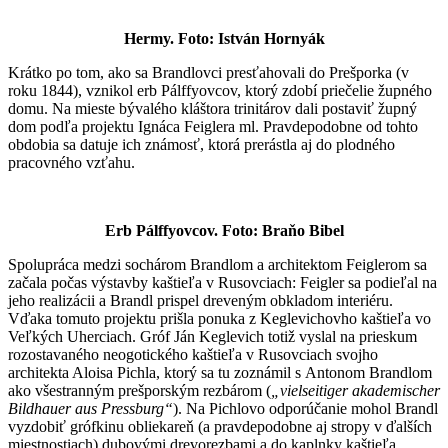
Hermy. Foto:
István
Hornyák
Krátko po tom, ako sa Brandlovci presťahovali do Prešporka (v
roku 1844), vznikol erb Pálffyovcov, ktorý zdobí priečelie župného
domu. Na mieste bývalého kláštora trinitárov dali postaviť župný
dom podľa projektu Ignáca Feiglera ml. Pravdepodobne od tohto
obdobia sa datuje ich známosť, ktorá prerástla aj do plodného
pracovného vzťahu.
Erb Pálffyovcov. Foto: Braňo Bibel
Spolupráca medzi sochárom Brandlom a architektom Feiglerom sa
začala počas výstavby kaštieľa v Rusovciach: Feigler sa podieľal na
jeho realizácii a Brandl prispel dreveným obkladom interiéru.
Vďaka tomuto projektu prišla ponuka z Keglevichovho kaštieľa vo
Veľkých Uherciach. Gróf Ján Keglevich totiž vyslal na prieskum
rozostavaného neogotického kaštieľa v Rusovciach svojho
architekta Aloisa Pichla, ktorý sa tu zoznámil s Antonom Brandlom
ako všestranným prešporským rezbárom (
„vielseitiger akademischer
Bildhauer aus Pressburg“
). Na Pichlovo odporúčanie mohol Brandl
vyzdobiť grófkinu obliekareň (a pravdepodobne aj stropy v ďalších
miestnostiach) dubovými drevorezbami a do kaplnky kaštieľa