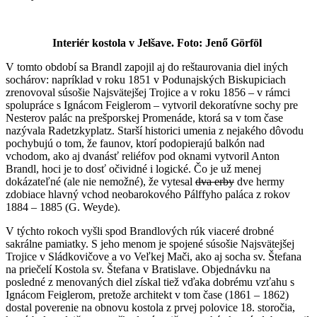
Interiér kostola v Jelšave. Foto:
Jenő
Görföl
V tomto období sa Brandl zapojil aj do reštaurovania diel iných
sochárov: napríklad v roku 1851 v Podunajských Biskupiciach
zrenovoval súsošie Najsvätejšej Trojice a v roku 1856 – v rámci
spolupráce s Ignácom Feiglerom – vytvoril dekoratívne sochy pre
Nesterov palác na prešporskej Promenáde, ktorá sa v tom čase
nazývala Radetzkyplatz. Starší historici umenia z nejakého dôvodu
pochybujú o tom, že faunov, ktorí podopierajú balkón nad
vchodom, ako aj dvanásť reliéfov pod oknami vytvoril Anton
Brandl, hoci je to dosť očividné i logické. Čo je už menej
dokázateľné (ale nie nemožné), že vytesal
dva erby
dve hermy
zdobiace hlavný vchod neobarokového Pálffyho paláca z rokov
1884 – 1885 (G. Weyde).
V týchto rokoch vyšli spod Brandlových rúk viaceré drobné
sakrálne pamiatky. S jeho menom je spojené súsošie Najsvätejšej
Trojice v Sládkovičove a vo Veľkej Mači, ako aj socha sv. Štefana
na priečelí Kostola sv. Štefana v Bratislave. Objednávku na
posledné z menovaných diel získal tiež vďaka dobrému vzťahu s
Ignácom Feiglerom, pretože architekt v tom čase (1861 – 1862)
dostal poverenie na obnovu kostola z prvej polovice 18. storočia,