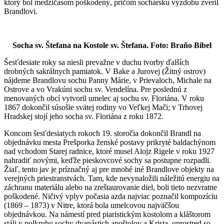
ktorý bol medzičasom poškodený, pričom sochársku výzdobu zveril
Brandlovi.
Socha sv. Štefana na Kostole sv. Štefana. Foto: Braňo Bibel
Šesťdesiate roky sa niesli prevažne v duchu tvorby ďalších
drobných sakrálnych pamiatok. V Bake a Jurovej (Žitný ostrov)
nájdeme Brandlovu sochu Panny Márie, v Prievaloch, Michale na
Ostrove a vo Vrakúni sochu sv. Vendelína. Pre poslednú z
menovaných obcí vytvoril umelec aj sochu sv. Floriána. V roku
1867 dokončil súsošie svätej rodiny vo Veľkej Mači; v Trhovej
Hradskej stojí jeho socha sv. Floriána z roku 1872.
Koncom šesťdesiatych rokoch 19. storočia dokončil Brandl na
objednávku mesta Prešporka ženské postavy prikryté baldachýnom
nad vchodom Starej radnice, ktoré musel Alojz Rigele v roku 1927
nahradiť novými, keďže pieskovcové sochy sa postupne rozpadli.
Žiaľ, tento jav je príznačný aj pre mnohé iné Brandlove objekty na
verejných priestranstvách. Tam, kde nevynaložili náležitú energiu na
záchranu materiálu alebo na zreštaurovanie diel, boli tieto nezvratne
poškodené. Ničivý vplyv počasia azda najviac poznačil kompozíciu
(1869 – 1873) v Nitre, ktorá bola umelcovou najväčšou
objednávkou. Na námestí pred piaristickým kostolom a kláštorom
stáli v polkruhu sochy dvanástich apoštolov a Krista, uprostred so