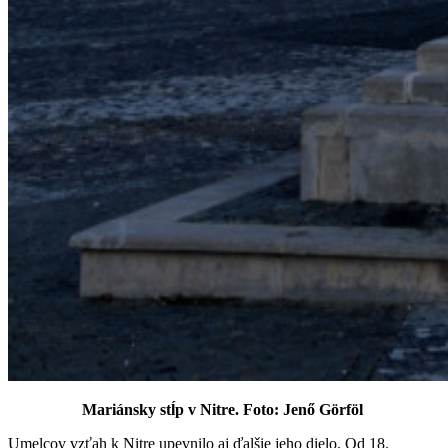
Mariánsky stĺp v Nitre. Foto:
Jenő
Görföl
Umelcov vzťah k Nitre upevnilo aj ďalšie jeho dielo. Od 18.