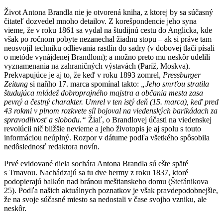
Život Antona Brandla nie je otvorená kniha, z ktorej by sa súčasný
čitateľ dozvedel mnoho detailov. Z korešpondencie jeho syna
vieme, že v roku 1861 sa vydal na študijnú cestu do Anglicka, kde
však po ročnom pobyte nezanechal žiadnu stopu – ak si práve tam
neosvojil techniku odlievania rastlín do sadry (v dobovej tlači písali
o metóde vynájdenej Brandlom); a možno preto mu neskôr udelili
vyznamenania na zahraničných výstavách (Paríž, Moskva).
Prekvapujúce je aj to, že keď v roku 1893 zomrel,
Pressburger
Zeitung
si naňho 17. marca spomínal takto:
„Jeho smrťou stratila
študujúca mládež dobroprajného majstra a občania mesta zasa
pevný a čestný charakter. Umrel v ten istý deň (15. marca), keď pred
43 rokmi v plnom rozkvete síl bojoval na viedenských barikádach za
spravodlivosť a slobodu.“
Žiaľ, o Brandlovej účasti na viedenskej
revolúcii nič bližšie nevieme a jeho životopis je aj spolu s touto
informáciou neúplný. Rozpor v dátume podľa všetkého spôsobila
nedôslednosť redaktora novín.
Prvé evidované diela sochára Antona Brandla sú ešte späté
s Trnavou. Nachádzajú sa tu dve hermy z roku 1837, ktoré
podopierajú balkón nad bránou meštianskeho domu (Štefánikova
25). Podľa našich aktuálnych poznatkov je však pravdepodobnejšie,
že na svoje súčasné miesto sa nedostali v čase svojho vzniku, ale
neskôr.