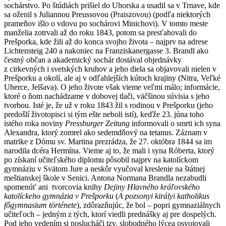
sochárstvo. Po štúdiách prišiel do Uhorska a usadil sa v Trnave, kde
sa oženil s Juliannou Preussovou (Praiszovou) (podľa niektorých
prameňov išlo o vdovu po sochárovi Minichovi). V tomto meste
manželia zotrvali až do roku 1843, potom sa presťahovali do
Prešporka, kde žili až do konca svojho života – najprv na adrese
Lichtensteig 240 a nakoniec na Franziskanergasse 3. Brandl ako
čestný občan a akademický sochár dostával objednávky
z cirkevných i svetských kruhov a jeho diela sa objavovali nielen v
Prešporku a okolí, ale aj v odľahlejších kútoch krajiny (Nitra, Veľké
Uherce, Jelšava). O jeho živote však vieme veľmi málo; informácie,
ktoré o ňom nachádzame v dobovej tlači, väčšinou súvisia s jeho
tvorbou. Isté je, že už v roku 1843 žil s rodinou v Prešporku (jeho
predošlí životopisci si tým ešte neboli istí), keďže 23. júna toho
istého roka noviny
Pressburger Zeitung
informovali o smrti ich syna
Alexandra, ktorý zomrel ako sedemdňový na tetanus. Záznam v
matrike z Dómu sv. Martina prezrádza, že 27. októbra 1844 sa im
narodila dcéra Hermína. Vieme aj to, že mali i syna Róberta, ktorý
po získaní učiteľského diplomu pôsobil najprv na katolíckom
gymnáziu v Svätom Jure a neskôr vyučoval kreslenie na štátnej
meštianskej škole v Senici. Antona Normana Brandla nezabudli
spomenúť ani tvorcovia knihy
Dejiny Hlavného kráľovského
katolíckeho gymnázia v Prešporku
(
A pozsonyi királyi katholikus
főgymnasium története
), zdôrazňujúc, že bol – popri gymnaziálnych
učiteľoch – jedným z tých, ktorí viedli prednášky aj pre dospelých.
Pod jeho vedením si poslucháči tzv. slobodného lýcea osvojovali