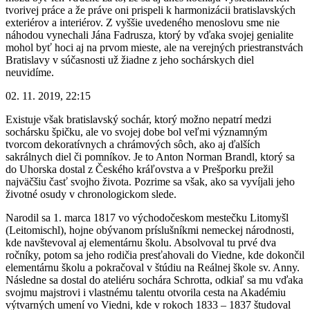
tvorivej práce a že práve oni prispeli k harmonizácii bratislavských
exteriérov a interiérov. Z vyššie uvedeného menoslovu sme nie
náhodou vynechali Jána Fadrusza, ktorý by vďaka svojej genialite
mohol byť hoci aj na prvom mieste, ale na verejných priestranstvách
Bratislavy v súčasnosti už žiadne z jeho sochárskych diel
neuvidíme.
02. 11. 2019, 22:15
Existuje však bratislavský sochár, ktorý možno nepatrí medzi
sochársku špičku, ale vo svojej dobe bol veľmi významným
tvorcom dekoratívnych a chrámových sôch, ako aj ďalších
sakrálnych diel či pomníkov. Je to Anton Norman Brandl, ktorý sa
do Uhorska dostal z Českého kráľovstva a v Prešporku prežil
najväčšiu časť svojho života. Pozrime sa však, ako sa vyvíjali jeho
životné osudy v chronologickom slede.
Narodil sa 1. marca 1817 vo východočeskom mestečku Litomyšl
(Leitomischl), hojne obývanom príslušníkmi nemeckej národnosti,
kde navštevoval aj elementárnu školu. Absolvoval tu prvé dva
ročníky, potom sa jeho rodičia presťahovali do Viedne, kde dokončil
elementárnu školu a pokračoval v štúdiu na Reálnej škole sv. Anny.
Následne sa dostal do ateliéru sochára Schrotta, odkiaľ sa mu vďaka
svojmu majstrovi i vlastnému talentu otvorila cesta na Akadémiu
výtvarných umení vo Viedni, kde v rokoch 1833 – 1837 študoval