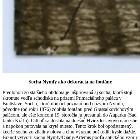
Socha Nymfy ako dekorácia na fontáne
Predlohou zo staršieho obdobia je inšpirovaná aj socha, ktorá stojí
skromne vedľa schodiska na prízemí Primaciálneho paláca v
Bratislave. Socha, ktorú domáci poznajú pod názvom Nymfa,
pôvodne (od roku 1876) zdobila fontánu pred Grassalkovichovým
palácom, ale ešte koncom 19. storočia ju presunuli do Auparku (Sad
Janka Kráľa). Odtiaľ sa dostala na dnešné Hviezdoslavovo námestie
a napokon putovala na kryté miesto. Tento krok bol opodstatnený,
keďže sochu zo zliatiny olova a cínu výrazne poškodili kyslé dažde.
Brandl vytvoril sochu Nymfy/Diany/Artemis podľa antického vzoru