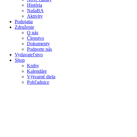
Mobile
História
main
NašaBA
menu
Aktivity
Podujatia
Združenie
O nás
Členstvo
Dokumenty
Podporte nás
Vydavateľstvo
Shop
Knihy
Kalendáre
Výtvarné diela
Pohľadnice