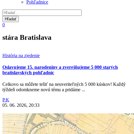
Pohľadnice
0
stára Bratislava
História na zjedenie
Oslavujeme 15. narodeniny a zverejňujeme 5 000 starých
bratislavských pohľadníc
Celkovo sa môžete tešiť na neuveriteľných 5 000 kúskov! Každý
týždeň odomkneme novú tému a pridáme ...
P.K
05. 06. 2026, 20:33