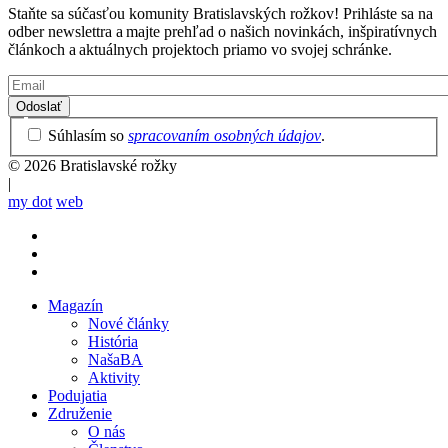
Staňte sa súčasťou komunity Bratislavských rožkov! Prihláste sa na
odber newslettra a majte prehľad o našich novinkách, inšpiratívnych
článkoch a aktuálnych projektoch priamo vo svojej schránke.
Email
Privacy
Súhlasím so
spracovaním osobných údajov
.
Policy
© 2026 Bratislavské rožky
|
my dot
web
Magazín
Nové články
Mobile
História
main
NašaBA
menu
Aktivity
Podujatia
Združenie
O nás