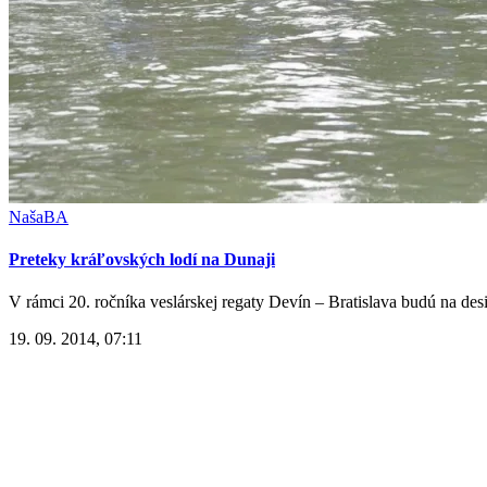
NašaBA
Preteky kráľovských lodí na Dunaji
V rámci 20. ročníka veslárskej regaty Devín – Bratislava budú na desi
19. 09. 2014, 07:11