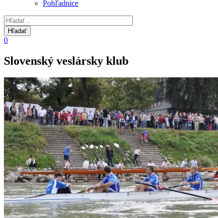
Pohľadnice
0
Slovenský veslársky klub