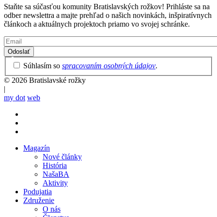
Staňte sa súčasťou komunity Bratislavských rožkov! Prihláste sa na
odber newslettra a majte prehľad o našich novinkách, inšpiratívnych
článkoch a aktuálnych projektoch priamo vo svojej schránke.
Email
Privacy
Súhlasím so
spracovaním osobných údajov
.
Policy
© 2026 Bratislavské rožky
|
my dot
web
Magazín
Nové články
Mobile
História
main
NašaBA
menu
Aktivity
Podujatia
Združenie
O nás