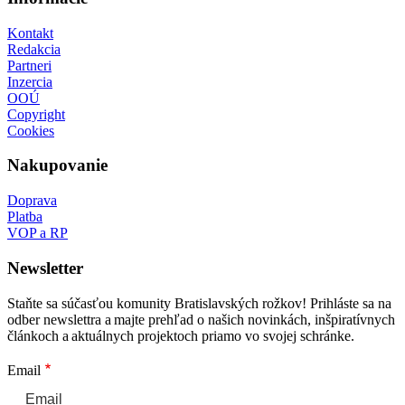
Kontakt
Redakcia
Partneri
Inzercia
OOÚ
Copyright
Cookies
Nakupovanie
Doprava
Platba
VOP a RP
Newsletter
Staňte sa súčasťou komunity Bratislavských rožkov! Prihláste sa na
odber newslettra a majte prehľad o našich novinkách, inšpiratívnych
článkoch a aktuálnych projektoch priamo vo svojej schránke.
Email