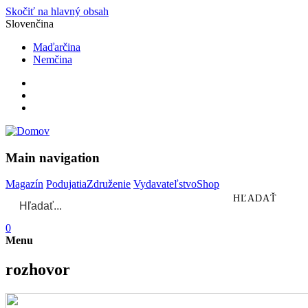
Skočiť na hlavný obsah
Slovenčina
Maďarčina
Nemčina
Main navigation
Magazín
Podujatia
Združenie
Vydavateľstvo
Shop
0
Menu
rozhovor