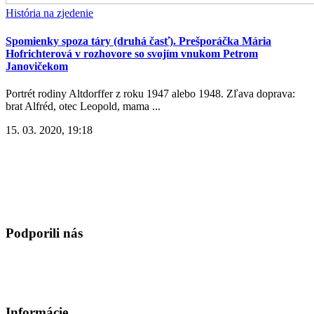
História na zjedenie
Spomienky spoza táry (druhá časť). Prešporáčka Mária
Hofrichterová v rozhovore so svojím vnukom Petrom
Janovičekom
Portrét rodiny Altdorffer z roku 1947 alebo 1948. Zľava doprava:
brat Alfréd, otec Leopold, mama ...
15. 03. 2020, 19:18
Podporili nás
Informácie