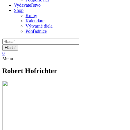
Vydavateľstvo
Shop
Knihy
Kalendáre
Výtvarné diela
Pohľadnice
0
Menu
Robert Hofrichter