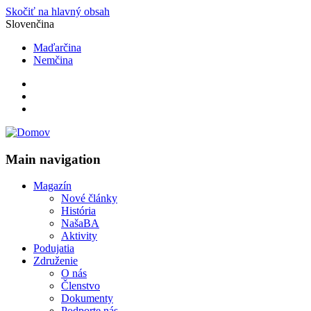
Skočiť na hlavný obsah
Slovenčina
Maďarčina
Nemčina
Main navigation
Magazín
Nové články
História
NašaBA
Aktivity
Podujatia
Združenie
O nás
Členstvo
Dokumenty
Podporte nás