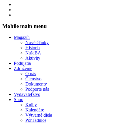
Mobile main menu
Magazín
Nové články
História
NašaBA
Aktivity
Podujatia
Združenie
O nás
Členstvo
Dokumenty
Podporte nás
Vydavateľstvo
Shop
Knihy
Kalendáre
Výtvarné diela
Pohľadnice