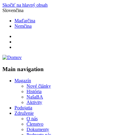
Skočiť na hlavný obsah
Slovenčina
Maďarčina
Nemčina
Main navigation
Magazín
Nové články
História
NašaBA
Aktivity
Podujatia
Združenie
O nás
Členstvo
Dokumenty
Podporte nás