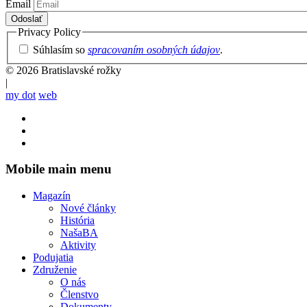
Email
Privacy Policy
Súhlasím so
spracovaním osobných údajov
.
© 2026 Bratislavské rožky
|
my dot
web
Mobile main menu
Magazín
Nové články
História
NašaBA
Aktivity
Podujatia
Združenie
O nás
Členstvo
Dokumenty