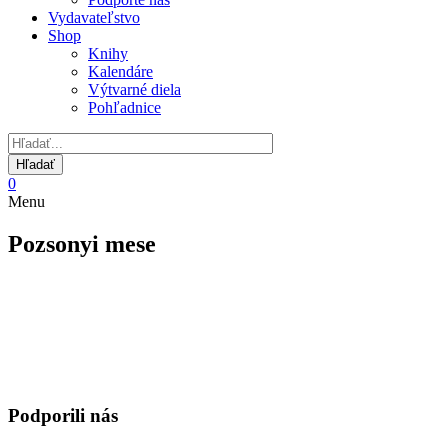
Vydavateľstvo
Shop
Knihy
Kalendáre
Výtvarné diela
Pohľadnice
0
Menu
Pozsonyi mese
Podporili nás