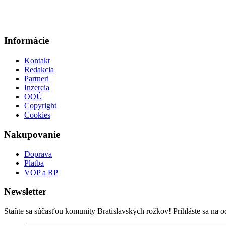
Informácie
Kontakt
Redakcia
Partneri
Inzercia
OOÚ
Copyright
Cookies
Nakupovanie
Doprava
Platba
VOP a RP
Newsletter
Staňte sa súčasťou komunity Bratislavských rožkov! Prihláste sa na o