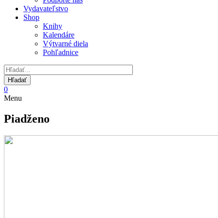
Vydavateľstvo
Shop
Knihy
Kalendáre
Výtvarné diela
Pohľadnice
0
Menu
Piadženo