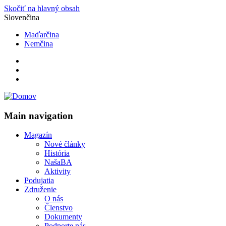
Skočiť na hlavný obsah
Slovenčina
Maďarčina
Nemčina
Main navigation
Magazín
Nové články
História
NašaBA
Aktivity
Podujatia
Združenie
O nás
Členstvo
Dokumenty
Podporte nás