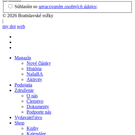
Privacy
Súhlasím so
spracovaním osobných údajov
.
Policy
© 2026 Bratislavské rožky
|
my dot
web
Magazín
Nové články
Mobile
História
main
NašaBA
menu
Aktivity
Podujatia
Združenie
O nás
Členstvo
Dokumenty
Podporte nás
Vydavateľstvo
Shop
Knihy
Kalendáre