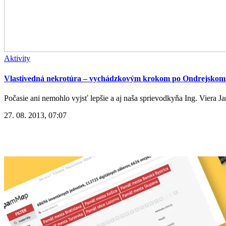
Aktivity
Vlastivedná nekrotúra – vychádzkovým krokom po Ondrejskom 
Počasie ani nemohlo vyjsť lepšie a aj naša sprievodkyňa Ing. Viera J
27. 08. 2013, 07:07