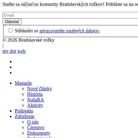
Staňte sa súčasťou komunity Bratislavských rožkov! Prihláste sa na o
Email
Privacy
Súhlasím so
spracovaním osobných údajov
.
Policy
© 2026 Bratislavské rožky
|
my dot
web
Magazín
Nové články
Mobile
História
main
NašaBA
menu
Aktivity
Podujatia
Združenie
O nás
Členstvo
Dokumenty