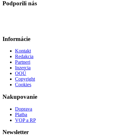
Podporili nás
Informácie
Kontakt
Redakcia
Partneri
Inzercia
OOÚ
Copyright
Cookies
Nakupovanie
Doprava
Platba
VOP a RP
Newsletter