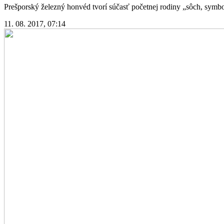
Prešporský železný honvéd tvorí súčasť početnej rodiny „sôch, symbo
11. 08. 2017, 07:14