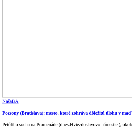
NašaBA
Pozsony (Bratislava): mesto, ktoré zohráva dôležitú úlohu v 
Petőfiho socha na Promenáde (dnes:Hviezdoslavovo námestie ), okolo