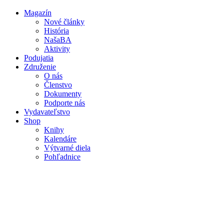
Magazín
Nové články
Mobile
História
main
NašaBA
menu
Aktivity
Podujatia
Združenie
O nás
Členstvo
Dokumenty
Podporte nás
Vydavateľstvo
Shop
Knihy
Kalendáre
Výtvarné diela
Pohľadnice