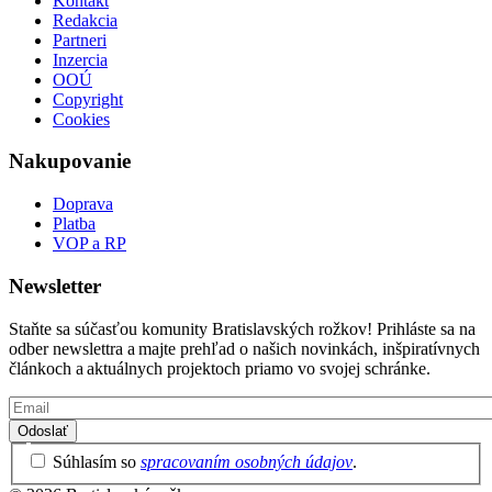
Kontakt
Redakcia
Partneri
Inzercia
OOÚ
Copyright
Cookies
Nakupovanie
Doprava
Platba
VOP a RP
Newsletter
Staňte sa súčasťou komunity Bratislavských rožkov! Prihláste sa na
odber newslettra a majte prehľad o našich novinkách, inšpiratívnych
článkoch a aktuálnych projektoch priamo vo svojej schránke.
Email
Privacy
Súhlasím so
spracovaním osobných údajov
.
Policy