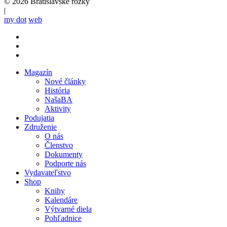
© 2026 Bratislavské rožky
|
my dot
web
Magazín
Nové články
Mobile
História
main
NašaBA
menu
Aktivity
Podujatia
Združenie
O nás
Členstvo
Dokumenty
Podporte nás
Vydavateľstvo
Shop
Knihy
Kalendáre
Výtvarné diela
Pohľadnice