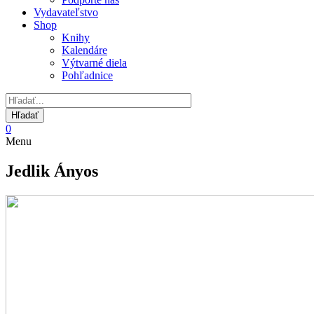
Vydavateľstvo
Shop
Knihy
Kalendáre
Výtvarné diela
Pohľadnice
0
Menu
Jedlik Ányos