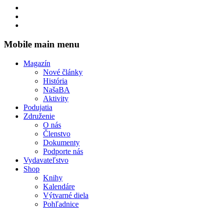
Mobile main menu
Magazín
Nové články
História
NašaBA
Aktivity
Podujatia
Združenie
O nás
Členstvo
Dokumenty
Podporte nás
Vydavateľstvo
Shop
Knihy
Kalendáre
Výtvarné diela
Pohľadnice