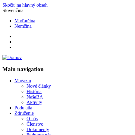
Skočiť na hlavný obsah
Slovenčina
Maďarčina
Nemčina
Main navigation
Magazín
Nové články
História
NašaBA
Aktivity
Podujatia
Združenie
O nás
Členstvo
Dokumenty
Podporte nás