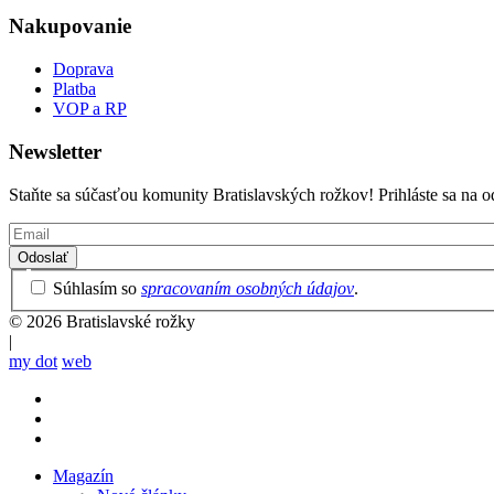
Nakupovanie
Doprava
Platba
VOP a RP
Newsletter
Staňte sa súčasťou komunity Bratislavských rožkov! Prihláste sa na o
Email
Privacy
Súhlasím so
spracovaním osobných údajov
.
Policy
© 2026 Bratislavské rožky
|
my dot
web
Magazín