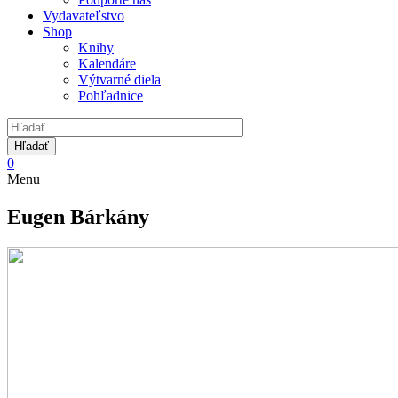
Vydavateľstvo
Shop
Knihy
Kalendáre
Výtvarné diela
Pohľadnice
0
Menu
Eugen Bárkány