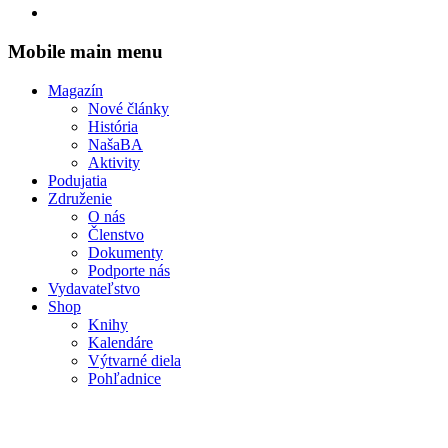
Mobile main menu
Magazín
Nové články
História
NašaBA
Aktivity
Podujatia
Združenie
O nás
Členstvo
Dokumenty
Podporte nás
Vydavateľstvo
Shop
Knihy
Kalendáre
Výtvarné diela
Pohľadnice