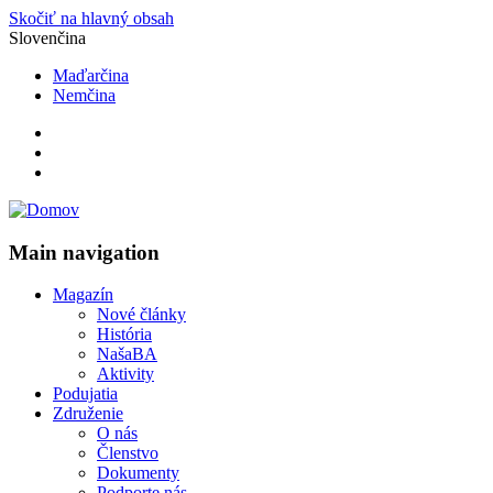
Skočiť na hlavný obsah
Slovenčina
Maďarčina
Nemčina
Main navigation
Magazín
Nové články
História
NašaBA
Aktivity
Podujatia
Združenie
O nás
Členstvo
Dokumenty
Podporte nás