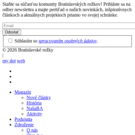
Staňte sa súčasťou komunity Bratislavských rožkov! Prihláste sa na
odber newslettra a majte prehľad o našich novinkách, inšpiratívnych
článkoch a aktuálnych projektoch priamo vo svojej schránke.
Email
Privacy
Súhlasím so
spracovaním osobných údajov
.
Policy
© 2026 Bratislavské rožky
|
my dot
web
Magazín
Nové články
Mobile
História
main
NašaBA
menu
Aktivity
Podujatia
Združenie
O nás