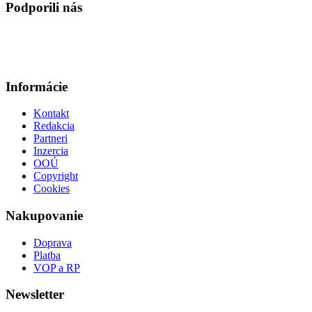
Podporili nás
Informácie
Kontakt
Redakcia
Partneri
Inzercia
OOÚ
Copyright
Cookies
Nakupovanie
Doprava
Platba
VOP a RP
Newsletter