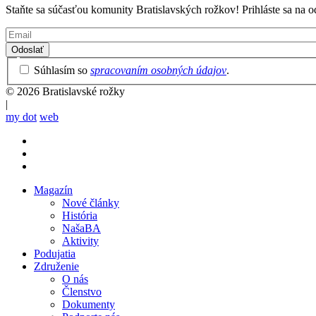
Staňte sa súčasťou komunity Bratislavských rožkov! Prihláste sa na o
Email
Privacy
Súhlasím so
spracovaním osobných údajov
.
Policy
© 2026 Bratislavské rožky
|
my dot
web
Magazín
Nové články
Mobile
História
main
NašaBA
menu
Aktivity
Podujatia
Združenie
O nás
Členstvo
Dokumenty