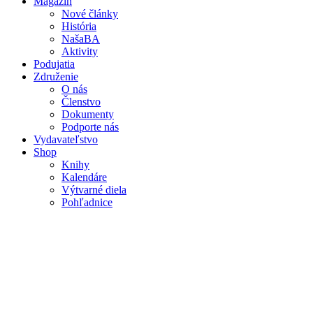
Magazín
Nové články
Mobile
História
main
NašaBA
menu
Aktivity
Podujatia
Združenie
O nás
Členstvo
Dokumenty
Podporte nás
Vydavateľstvo
Shop
Knihy
Kalendáre
Výtvarné diela
Pohľadnice