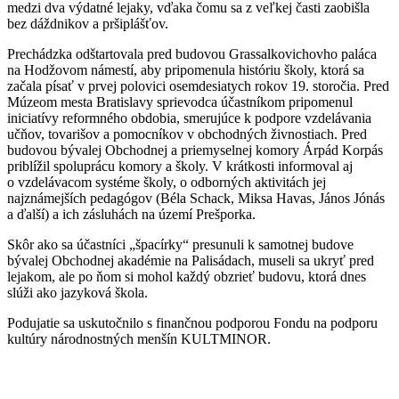
medzi dva výdatné lejaky, vďaka čomu sa z veľkej časti zaobišla
bez dáždnikov a pršiplášťov.
Prechádzka odštartovala pred budovou Grassalkovichovho paláca
na Hodžovom námestí, aby pripomenula históriu školy, ktorá sa
začala písať v prvej polovici osemdesiatych rokov 19. storočia. Pred
Múzeom mesta Bratislavy sprievodca účastníkom pripomenul
iniciatívy reformného obdobia, smerujúce k podpore vzdelávania
učňov, tovarišov a pomocníkov v obchodných živnostiach. Pred
budovou bývalej Obchodnej a priemyselnej komory Árpád Korpás
priblížil spoluprácu komory a školy. V krátkosti informoval aj
o vzdelávacom systéme školy, o odborných aktivitách jej
najznámejších pedagógov (Béla Schack, Miksa Havas, János Jónás
a ďalší) a ich zásluhách na území Prešporka.
Skôr ako sa účastníci „špacírky“ presunuli k samotnej budove
bývalej Obchodnej akadémie na Palisádach, museli sa ukryť pred
lejakom, ale po ňom si mohol každý obzrieť budovu, ktorá dnes
slúži ako jazyková škola.
Podujatie sa uskutočnilo s finančnou podporou Fondu na podporu
kultúry národnostných menšín KULTMINOR.