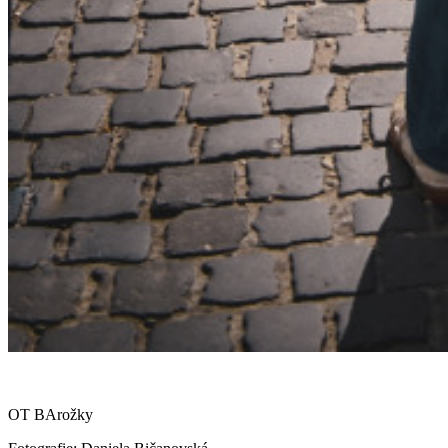
OT BArožky