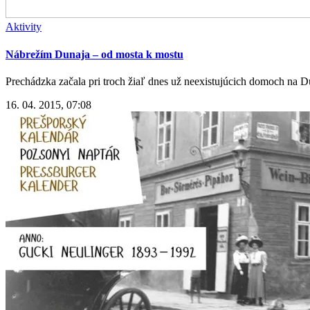
Aktivity
Nábrežím Dunaja – od mosta k mostu
Prechádzka začala pri troch žiaľ dnes už neexistujúcich domoch na D
16. 04. 2015, 07:08