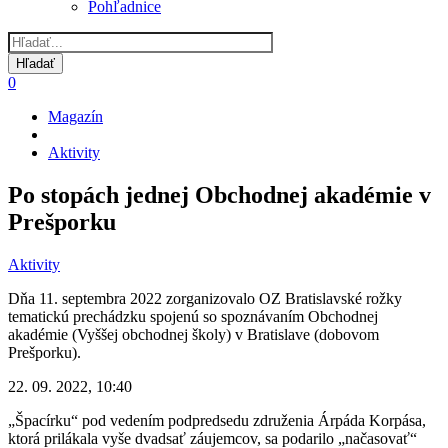
Pohľadnice
0
Magazín
Omrvinka
Aktivity
Po stopách jednej Obchodnej akadémie v
Prešporku
Aktivity
Dňa 11. septembra 2022 zorganizovalo OZ Bratislavské rožky
tematickú prechádzku spojenú so spoznávaním Obchodnej
akadémie (Vyššej obchodnej školy) v Bratislave (dobovom
Prešporku).
22. 09. 2022, 10:40
„Špacírku“ pod vedením podpredsedu združenia Árpáda Korpása,
ktorá prilákala vyše dvadsať záujemcov, sa podarilo „načasovať“