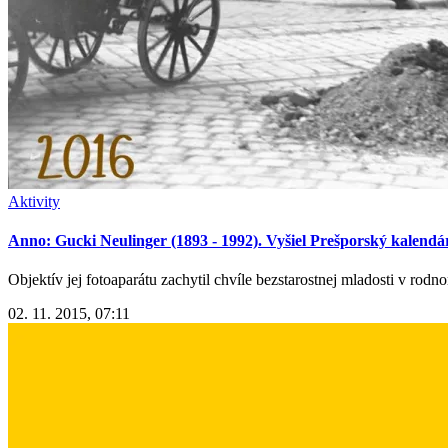
Aktivity
Anno: Gucki Neulinger (1893 - 1992). Vyšiel Prešporský kalendá
Objektív jej fotoaparátu zachytil chvíle bezstarostnej mladosti v rodn
02. 11. 2015, 07:11