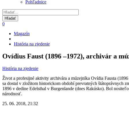
Pohľadnice
0
Magazín
Omrvinka
História na zjedenie
Ovídius Faust (1896 –1972), archivár a mú
História na zjedenie
Život a profesijné aktivity archivára a múzejníka Ovídia Fausta (189
sa dostal v zložitom historickom období prevratných štátoprávnych z
1896 v dedine Edelsthal v Burgenlande (dnes Rakúsko). Bol nositeľo
národnosť.
25. 06. 2018, 21:32