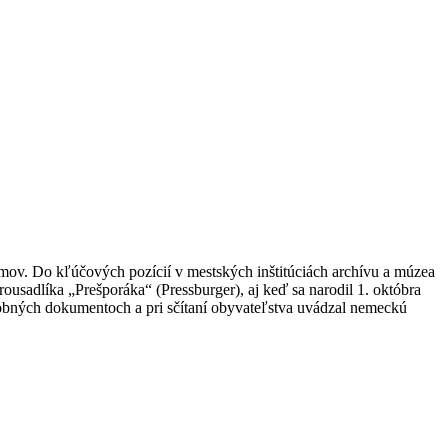
ežimov. Do kľúčových pozícií v mestských inštitúciách archívu a múzea
usadlíka „Prešporáka“ (Pressburger), aj keď sa narodil 1. októbra
sobných dokumentoch a pri sčítaní obyvateľstva uvádzal nemeckú