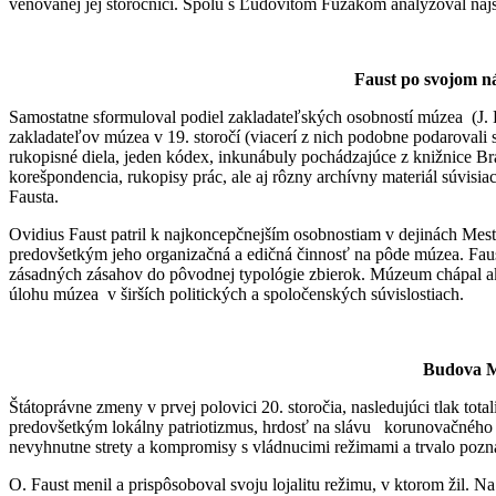
venovanej jej storočnici. Spolu s Ľudovítom Fuzákom analyzoval najst
Faust po svojom n
Samostatne sformuloval podiel zakladateľských osobností múzea (J. Kö
zakladateľov múzea v 19. storočí (viacerí z nich podobne podaroval
rukopisné diela, jeden kódex, inkunábuly pochádzajúce z knižnice Bra
korešpondencia, rukopisy prác, ale aj rôzny archívny materiál súvisiac
Fausta.
Ovidius Faust patril k najkoncepčnejším osobnostiam v dejinách Mest
predovšetkým jeho organizačná a edičná činnosť na pôde múzea. Fau
zásadných zásahov do pôvodnej typológie zbierok. Múzeum chápal ako 
úlohu múzea v širších politických a spoločenských súvislostiach.
Budova M
Štátoprávne zmeny v prvej polovici 20. storočia, nasledujúci tlak tota
predovšetkým lokálny patriotizmus, hrdosť na slávu korunovačného 
nevyhnutne strety a kompromisy s vládnucimi režimami a trvalo poznač
O. Faust menil a prispôsoboval svoju lojalitu režimu, v ktorom žil. 