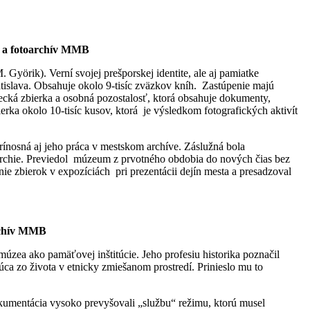
a a fotoarchív MMB
Györik). Verní svojej prešporskej identite, ale aj pamiatke
tislava. Obsahuje okolo 9-tisíc zväzkov kníh. Zastúpenie majú
elecká zbierka a osobná pozostalosť, ktorá obsahuje dokumenty,
ierka okolo 10-tisíc kusov, ktorá je výsledkom fotografických aktivít
rínosná aj jeho práca v mestskom archíve. Záslužná bola
archie. Previedol múzeum z prvotného obdobia do nových čias bez
e zbierok v expozíciách pri prezentácii dejín mesta a presadzoval
archív MMB
t múzea ako pamäťovej inštitúcie. Jeho profesiu historika poznačil
 zo života v etnicky zmiešanom prostredí. Prinieslo mu to
dokumentácia vysoko prevyšovali „službu“ režimu, ktorú musel