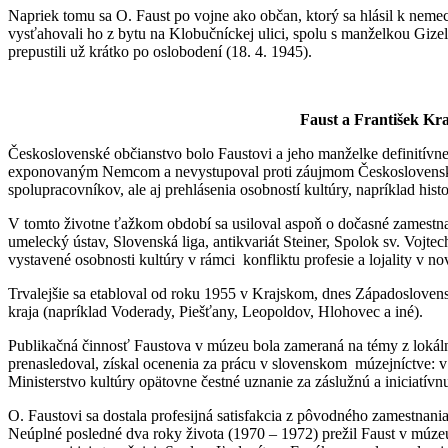
Napriek tomu sa O. Faust po vojne ako občan, ktorý sa hlásil k neme
vysťahovali ho z bytu na Klobučníckej ulici, spolu s manželkou Gize
prepustili už krátko po oslobodení (18. 4. 1945).
Faust a František Kr
Československé občianstvo bolo Faustovi a jeho manželke definitívne 
exponovaným Nemcom a nevystupoval proti záujmom Československej
spolupracovníkov, ale aj prehlásenia osobností kultúry, napríklad hi
V tomto životne ťažkom období sa usiloval aspoň o dočasné zamestnan
umelecký ústav, Slovenská liga, antikvariát Steiner, Spolok sv. Vojt
vystavené osobnosti kultúry v rámci konfliktu profesie a lojality v
Trvalejšie sa etabloval od roku 1955 v Krajskom, dnes Západoslov
kraja (napríklad Voderady, Piešťany, Leopoldov, Hlohovec a iné).
Publikačná činnosť Faustova v múzeu bola zameraná na témy z lokálnyc
prenasledoval, získal ocenenia za prácu v slovenskom múzejníctve: v
Ministerstvo kultúry opätovne čestné uznanie za záslužnú a iniciatí
O. Faustovi sa dostala profesijná satisfakcia z pôvodného zamestna
Neúplné posledné dva roky života (1970 – 1972) prežil Faust v múzeu a