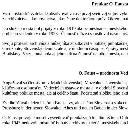
Preukaz O. Fausta
Vysokoškolské vzdelanie absolvoval v čase prvej svetovej vojny vyk
z archívnictva a knihovníctva, ukončené doktorátom práv. Okrem mate
Do služieb mesta bol prijatý v roku 1919 ako zamestnanec mestského 
pod jeho vedením v roku 1923. Činnosť múzea sa usiloval nasmerovať
Svoju profesiu archivára a múzejníka zužitkoval v bohatej publikačne
Grenzbote, Slovenský denník, ale aj v úradnom časopise Zprávy mest
Bratislavy. Významná bola aj jeho edičná činnosť na pôde mesta, na
O. Faust – prednosta Ved
Angažoval sa členstvom v Matici slovenskej, Muzeálnej slovenskej spo
kľúčovou osobnosťou Vedeckých ústavov mesta aj v období Slovenskej
kultúrnej politike mesta, ale aj celého štátu. Podstatnú zložku jeho ak
Zviditeľňoval nielen históriu Bratislavy, ale celého Slovenska s akc
Pressburg in der neuen Slowakei, Altes und neuen Bauen in der Slow
O. Faust po vojne musel vysvetlovať preukázanú lojalitu režimu. Obh
roka 1945 nedovolil odsunúť bohatý archívny materiál mestského arch