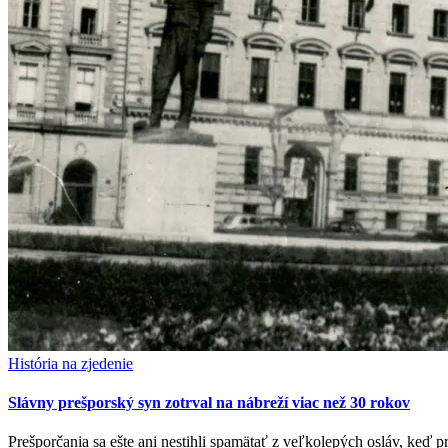
História na zjedenie
Slávny prešporský syn zotrval na nábreží viac než 30 rokov
Prešporčania sa ešte ani nestihli spamätať z veľkolepých osláv, keď pri