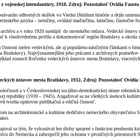
 z vojenskej intendantúry, 1918. Zdroj: Pozostalosť Ovidia Faust
onávaním odborných skúšok vo Viedni (štúdium histórie a dejín umenia
rinského jazyka – nemčiny, ovládal maďarčinu, latinčinu, čiastočne f
archívu a v roku 1920 nastúpil do mestského múzea. Vedecké ústavy me
 k vlastivednému profilu a dokumentovať región Bratislavy a okolia z 
j činnosti nielen vedeckými, ale aj populárno-náučnými článkami o hist
a Bratislavy). Najvýznamnejšími jeho prácami z archívnych prameňov s
príklad zostavil Ročenku vedeckých ústavov mesta Bratislavy, viacerý
eckých ústavov mesta Bratislavy, 1932. Zdroj:
Pozostalosť Ovidia
ločnosti a v Československej sociálno-demokratickej strane robotníckej
 republiky (1939 – 1945). Angažoval sa na všetkých úsekoch kultúrne
tivít tvorila opätovne publikačná a edičná činnosť.
entom na architektonické a kultúrne dedičstvo nemeckého obyvateľstva 
akei.
ajoval sa tým, že vykonával len úlohy spojené s funkciou prednostu ku
ívu do Nemecka a zabezpečil jeho ochranu v pivničných priestoroch St