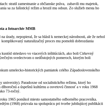
ach: stratil zamestnanie a občianske práva, zabavili mu majetok,
nia sa za fašistický režim a hrozil mu odsun. Zo služieb mesta ho
usta a fotoarchív MMB
a úrady, nepopieral, že sa hlásil k nemeckej národnosti, ale že nebol
 komplikovaný naturalizačný proces mu pomohli dobrozdania
kustód striedavo vo viacerých inštitúciách, ako boli Cirkevný
je výrečným svedectvom o nedôstojných pomeroch, ktorým boli
výskum umelecko-historických pamiatok celého Západoslovenského
y univerzity). Paradoxne od socialistického režimu, ktorý ho
za dlhoročnú a úspešnú kultúrnu a osvetovú činnosť a v roku 1968
 ako 73-ročný.
 v roku 1965 ponúkol miesto samostatného odborného pracovníka.
edtým (1968) prizvala na spoluprácu pri tvorbe jubilujúcej publikácii