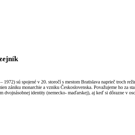
zejník
6 – 1972) sú spojené v 20. storočí s mestom Bratislava naprieč troch r
mien zániku monarchie a vzniku Československa. Považujeme ho za staro
m dvojnásobnej identity (nemecko- maďarskej), aj keď si dôrazne v o