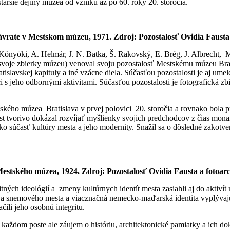
aršie dejiny múzea od vzniku až po 60. roky 20. storočia.
ávrate v Mestskom múzeu, 1971.
Zdroj:
Pozostalosť Ovidia Faust
nyöki, A. Helmár, J. N. Batka, Š. Rakovský, E. Brég, J. Albrecht, M. 
i svoje zbierky múzeu) venoval svoju pozostalosť Mestskému múzeu Bra
tislavskej kapituly a iné vzácne diela. Súčasťou pozostalosti je aj um
i s jeho odbornými aktivitami. Súčasťou pozostalosti je fotografická zb
ského múzea Bratislava v prvej polovici 20. storočia a rovnako bola p
st tvorivo dokázal rozvíjať myšlienky svojich predchodcov z čias mon
súčasť kultúry mesta a jeho modernity. Snažil sa o dôsledné zakotveni
estského múzea, 1924.
Zdroj:
Pozostalosť Ovidia Fausta a foto
litných ideológií a zmeny kultúrnych identít mesta zasiahli aj do aktiví
a snemového mesta a viacznačná nemecko-maďarská identita vyplývajúca
ili jeho osobnú integritu.
Na každom poste ale záujem o históriu, architektonické pamiatky a ich 