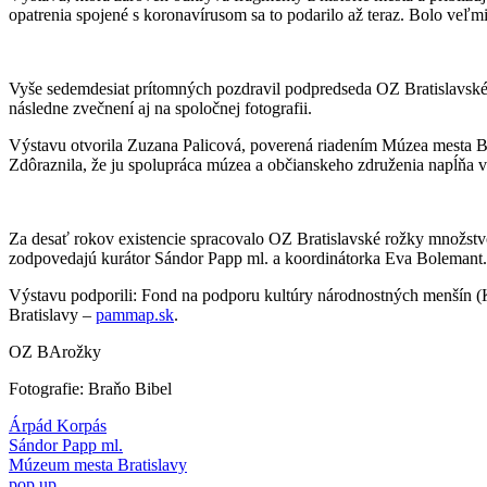
opatrenia spojené s koronavírusom sa to podarilo až teraz. Bolo veľm
Vyše sedemdesiat prítomných pozdravil podpredseda OZ Bratislavské r
následne zvečnení aj na spoločnej fotografii.
Výstavu otvorila Zuzana Palicová, poverená riadením Múzea mesta Bra
Zdôraznila, že ju spolupráca múzea a občianskeho združenia napĺňa 
Za desať rokov existencie spracovalo OZ Bratislavské rožky množstvo 
zodpovedajú kurátor Sándor Papp ml. a koordinátorka Eva Bolemant.
Výstavu podporili: Fond na podporu kultúry národnostných menšín
Bratislavy –
pammap.sk
.
OZ BArožky
Fotografie: Braňo Bibel
Árpád Korpás
Sándor Papp ml.
Múzeum mesta Bratislavy
pop up