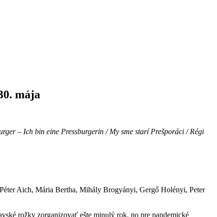
30. mája
urger – Ich bin eine Pressburgerin / My sme starí Prešporáci / Régi
Péter Aich, Mária Bertha, Mihály Brogyányi, Gergő Holényi, Peter
slavské rožky zorganizovať ešte minulý rok, no pre pandemické