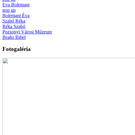
Eva Bolemant
pop up
Bolemant Éva
Szabó Réka
Réka Szabó
Pozsonyi Városi Múzeum
Braňo Bibel
Fotogaléria