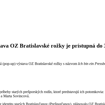
tava OZ Bratislavské rožky je prístupná do 
ová (pop-up) výstava OZ Bratislavské rožky s názvom
Ich bin ein Pressb
behy starých prešporských rodín, ktoré predstavujú ich potomkovia: 
 a Marta Sovincová.
je identitu starých Bratislavčanov (Prešporčanov), plánovalo OZ Brati