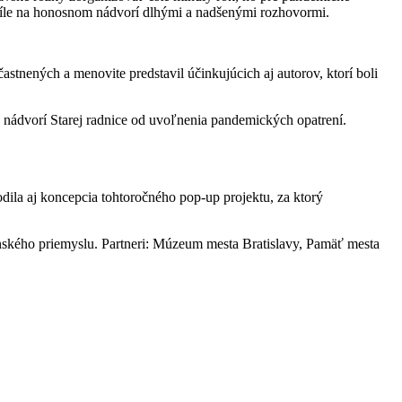
 chvíle na honosnom nádvorí dlhými a nadšenými rozhovormi.
tnených a menovite predstavil účinkujúcich aj autorov, ktorí boli
a nádvorí Starej radnice od uvoľnenia pandemických opatrení.
dila aj koncepcia tohtoročného pop-up projektu, za ktorý
kého priemyslu. Partneri: Múzeum mesta Bratislavy, Pamäť mesta