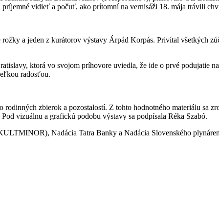
i príjemné vidieť a počuť, ako prítomní na vernisáži 18. mája trávili
ožky a jeden z kurátorov výstavy Árpád Korpás. Privítal všetkých zúčas
tislavy, ktorá vo svojom príhovore uviedla, že ide o prvé podujatie n
veľkou radosťou.
rodinných zbierok a pozostalostí. Z tohto hodnotného materiálu sa zro
 Pod vizuálnu a grafickú podobu výstavy sa podpísala Réka Szabó.
 (KULTMINOR), Nadácia Tatra Banky a Nadácia Slovenského plynárens