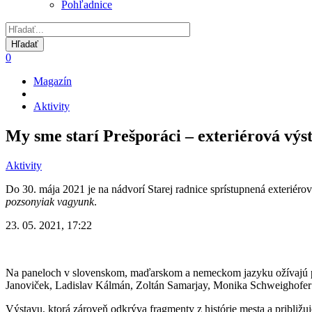
Pohľadnice
0
Magazín
Omrvinka
Aktivity
My sme starí Prešporáci – exteriérová výs
Aktivity
Do 30. mája 2021 je na nádvorí Starej radnice sprístupnená exteriér
pozsonyiak vagyunk
.
23. 05. 2021, 17:22
Na paneloch v slovenskom, maďarskom a nemeckom jazyku ožívajú prí
Janoviček, Ladislav Kálmán, Zoltán Samarjay, Monika Schweighofer
Výstavu, ktorá zároveň odkrýva fragmenty z histórie mesta a približu