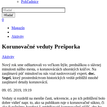
Pohľadnice
0
Magazín
Omrvinka
Aktivity
Korunovačné veduty Prešporka
Aktivity
Nový rok sme odštartovali vo veľkom štýle, prednáškou o slávnej
minulosti nášho mesta, o korunováciách uhorských kráľov. Na
zaujímavú púť minulosťou nás vzal naslovovzatý expert,
doc.
Segeš
, ktorý prostredníctvom historických vedút priblížil mnohé
zaujímavé detaily korunovácií.
09. 05. 2019, 19:19
Veduty si rozdelil na menšie časti, sekvencie, a po ich priblížení bolo
dobre vidieť napr. to, ako sa publikum ruje o korunovačné súkno, či
ako 9-ročnému Jozefovi I. pridržiavajú korunovačný plášť, aby ho