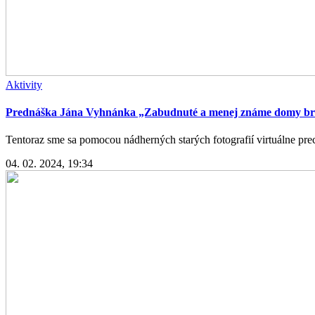
Aktivity
Prednáška Jána Vyhnánka „Zabudnuté a menej známe domy bra
Tentoraz sme sa pomocou nádherných starých fotografií virtuálne prech
04. 02. 2024, 19:34