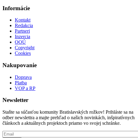
Informácie
Kontakt
Redakcia
Partneri
Inzercia
OOÚ
Copyright
Cookies
Nakupovanie
Doprava
Platba
VOP a RP
Newsletter
Staňte sa súčasťou komunity Bratislavských rožkov! Prihláste sa na
odber newslettra a majte prehľad o našich novinkách, inšpiratívnych
článkoch a aktuálnych projektoch priamo vo svojej schránke.
Email