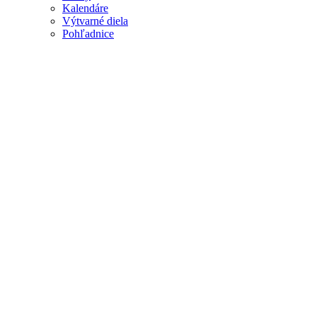
Kalendáre
Výtvarné diela
Pohľadnice