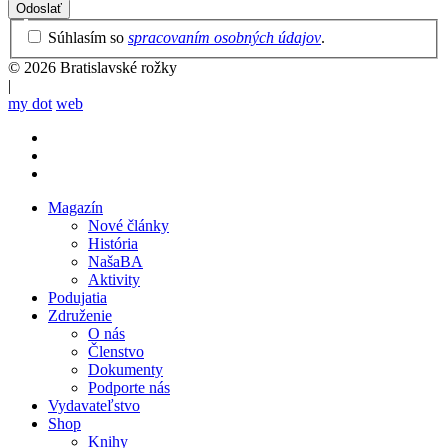
Privacy
Súhlasím so
spracovaním osobných údajov
.
Policy
© 2026 Bratislavské rožky
|
my dot
web
Magazín
Nové články
Mobile
História
main
NašaBA
menu
Aktivity
Podujatia
Združenie
O nás
Členstvo
Dokumenty
Podporte nás
Vydavateľstvo
Shop
Knihy