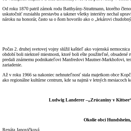
Od roku 1870 patril zámok rodu Batthyány-Strattmann, ktorého členo
uskutočniť rozsiahlu prestavbu a takmer všetky interiéry nechal upr
nároku na honorár, často sa o ňom hovorilo ako o „lekárovi chudobn
Počas 2. druhej svetovej vojny slúžil kaštieľ ako vojenská nemocnic
období boli niektoré miestnosti, ktoré boli ešte použiteľné, obsade
predali známemu podnikateľovi Manfredovi Mautner-Markhofovi, ten ho
zariadenie.
Až v roku 1966 sa nakoniec nehnuteľnosť stala majetkom obce Kopčan
ako regionálne kultúrne centrum, kde sa najmä v letných mesiacoch k
Ludwig Landerer –„Zrúcaniny v Kittsee“, 
Okolie obcí Hundsheim,
Renáta Janovičková