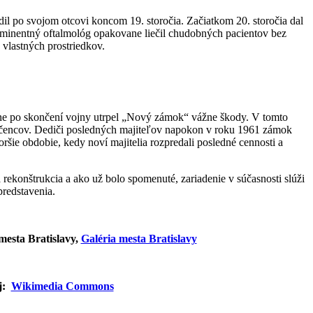
l po svojom otcovi koncom 19. storočia. Začiatkom 20. storočia dal
rominentný oftalmológ opakovane liečil chudobných pacientov bez
vlastných prostriedkov.
edne po skončení vojny utrpel „Nový zámok“ vážne škody. V tomto
 utečencov. Dediči posledných majiteľov napokon v roku 1961 zámok
šie obdobie, kedy noví majitelia rozpredali posledné cennosti a
konštrukcia a ako už bolo spomenuté, zariadenie v súčasnosti slúži
predstavenia.
mesta Bratislavy,
Galéria mesta Bratislavy
oj:
Wikimedia Commons