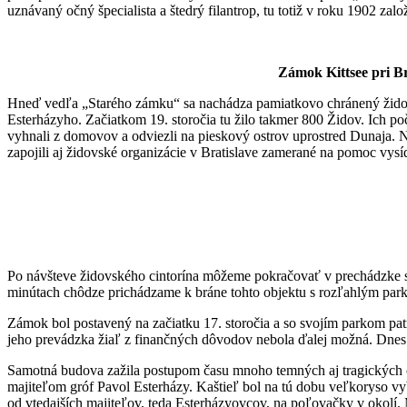
uznávaný očný špecialista a štedrý filantrop, tu totiž v roku 1902 zal
Zámok Kittsee pri Br
Hneď vedľa „Starého zámku“ sa nachádza pamiatkovo chránený židovsk
Esterházyho. Začiatkom 19. storočia tu žilo takmer 800 Židov. Ich po
vyhnali z domovov a odviezli na pieskový ostrov uprostred Dunaja. 
zapojili aj židovské organizácie v Bratislave zamerané na pomoc vy
Po návšteve židovského cintorína môžeme pokračovať v prechádzke s
minútach chôdze prichádzame k bráne tohto objektu s rozľahlým par
Zámok bol postavený na začiatku 17. storočia a so svojím parkom p
jeho prevádzka žiaľ z finančných dôvodov nebola ďalej možná. Dnes o
Samotná budova zažila postupom času mnoho temných aj tragických ch
majiteľom gróf Pavol Esterházy. Kaštieľ bol na tú dobu veľkoryso vy
od vtedajších majiteľov, teda Esterházyovcov, na poľovačky v okolí. 