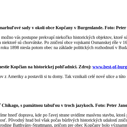
marhuľové sady v okolí obce Kopčany v Burgenlande. Foto: Peter
y, možno vás postupne prekvapí niekoľko historických objektov, ktoré s
ektoré sú chorvátske. Po zničení obce vojskami Osmanskej ríše v 16. 
 roku 1898 niesla potom obec na základe politických rozhodnutí v Bud
stie Kopčian na historickej pohľadnici. Zdroj:
www.best-of-bur
v z Ameriky a postavili si tu domy. Tak vznikali celé nové ulice a tú
ť Chikago, s pamätnou tabuľou v troch jazykoch. Foto: Peter Jano
me hneď doprava, kde po ľavej strane uvidíme masívnu stavbu, ktorá p
nosť. Pôvodný hrad bol však počas búrlivých historických udalostí zniče
 aj rodine Batthyány-Strattmann, pričom pre obec Kopčany bolo význam