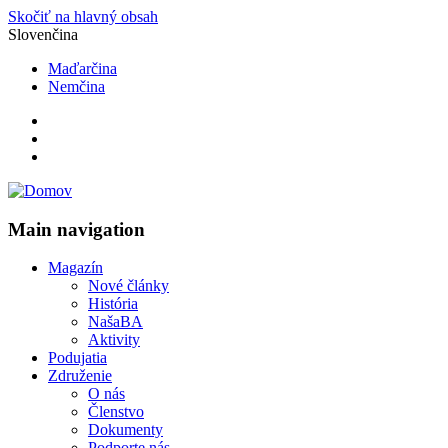
Skočiť na hlavný obsah
Slovenčina
Maďarčina
Nemčina
Main navigation
Magazín
Nové články
História
NašaBA
Aktivity
Podujatia
Združenie
O nás
Členstvo
Dokumenty
Podporte nás