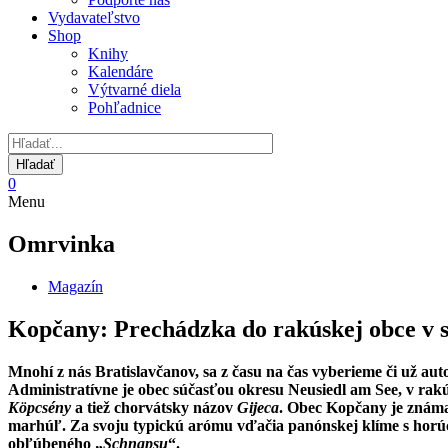
Vydavateľstvo
Shop
Knihy
Kalendáre
Výtvarné diela
Pohľadnice
0
Menu
Omrvinka
Magazín
Kopčany: Prechádzka do rakúskej obce v s
Mnohí z nás Bratislavčanov, sa z času na čas vyberieme či už aut
Administratívne je obec súčasťou okresu Neusiedl am See, v rakú
Köpcsény
a tiež chorvátsky názov
Gijeca
. Obec Kopčany je známa
marhúľ. Za svoju typickú arómu vďačia panónskej klíme s horúci
obľúbeného „
Schnapsu
“.