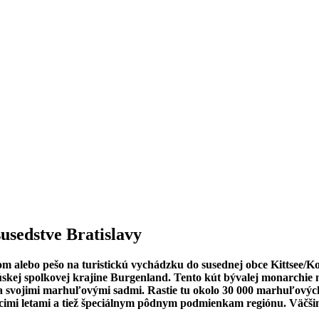
usedstve Bratislavy
om alebo pešo na turistickú vychádzku do susednej obce Kittsee/Ko
skej spolkovej krajine Burgenland. Tento kút bývalej monarchie n
 svojimi marhuľovými sadmi. Rastie tu okolo 30 000 marhuľových 
mi letami a tiež špeciálnym pôdnym podmienkam regiónu. Väčšina 