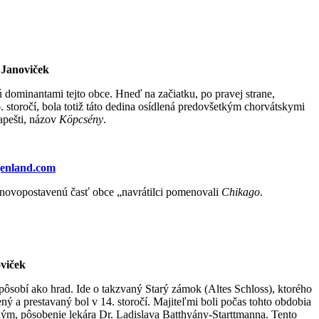
 Janoviček
ú dominantami tejto obce. Hneď na začiatku, po pravej strane,
storočí, bola totiž táto dedina osídlená predovšetkým chorvátskymi
apešti, názov
Köpcsény
.
genland.com
to novopostavenú časť obce „navrátilci pomenovali
Chikago
.
viček
ôsobí ako hrad. Ide o takzvaný Starý zámok (Altes Schloss), ktorého
ný a prestavaný bol v 14. storočí. Majiteľmi boli počas tohto obdobia
ným, pôsobenie lekára Dr. Ladislava Batthyány-Starttmanna. Tento