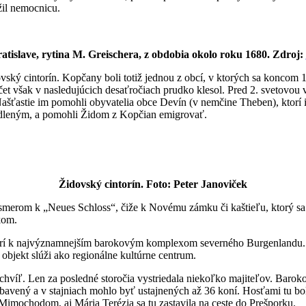
ožil nemocnicu.
atislave, rytina M. Greischera, z obdobia okolo roku 1680. Zdroj:
ý cintorín. Kopčany boli totiž jednou z obcí, v ktorých sa koncom 17.
čet však v nasledujúcich desaťročiach prudko klesol. Pred 2. svetovou 
Našťastie im pomohli obyvatelia obce Devín (v nemčine Theben), ktor
sídleným, a pomohli Židom z Kopčian emigrovať.
Židovský cintorín. Foto: Peter Janoviček
merom k „Neues Schloss“, čiže k Novému zámku či kaštieľu, ktorý sa 
kom.
atrí k najvýznamnejším barokovým komplexom severného Burgenlandu. 
bjekt slúži ako regionálne kultúrne centrum.
víľ. Len za posledné storočia vystriedala niekoľko majiteľov. Barokov
bavený a v stajniach mohlo byť ustajnených až 36 koní. Hosťami tu bol
Mimochodom, aj Mária Terézia sa tu zastavila na ceste do Prešporku.