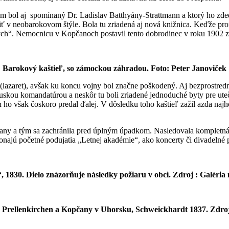
m bol aj spomínaný Dr. Ladislav Batthyány-Strattmann a ktorý ho zdedi
aviť v neobarokovom štýle. Bola tu zriadená aj nová knižnica. Keďže p
ých“. Nemocnicu v Kopčanoch postavil tento dobrodinec v roku 1902 z 
Barokový kaštieľ, so zámockou záhradou. Foto: Peter Janoviček
a (lazaret), avšak ku koncu vojny bol značne poškodený. Aj bezprostr
né ruskou komandatúrou a neskôr tu boli zriadené jednoduché byty pre
 však čoskoro predal ďalej. V dôsledku toho kaštieľ zažil azda najhor
y a tým sa zachránila pred úplným úpadkom. Nasledovala kompletná re
onajú početné podujatia „Letnej akadémie“, ako koncerty či divadelné 
1830. Dielo znázorňuje následky požiaru v obci. Zdroj : Galéria 
 Prellenkirchen a Kopčany v Uhorsku, Schweickhardt 1837. Zdr