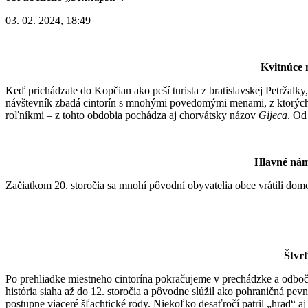
03. 02. 2024, 18:49
Kvitnúce 
Keď prichádzate do Kopčian ako peší turista z bratislavskej Petržalk
návštevník zbadá cintorín s mnohými povedomými menami, z ktorých ni
roľníkmi – z tohto obdobia pochádza aj chorvátsky názov
Gijeca
. Od
Hlavné náme
Začiatkom 20. storočia sa mnohí pôvodní obyvatelia obce vrátili domo
Štvr
Po prehliadke miestneho cintorína pokračujeme v prechádzke a odbočí
história siaha až do 12. storočia a pôvodne slúžil ako pohraničná pev
postupne viaceré šľachtické rody. Niekoľko desaťročí patril „hrad“