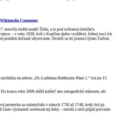
Wikimedia Commons
 storočia mohli usadiť Židia, a to pod ochranou kniežaťa
vojnou - v roku 1938, boli z Kopčian úplne vysídlení. Jednej noci ich
í im ponúkli dočasné ubytovanie. Neskôr sa do pomoci týmto ľuďom
nachádza na adrese „Dr.-Ladislaus-Batthyany-Platz 1.“ Asi po 15
Do konca roku 2008 slúžil kaštieľ ako etnografické múzeum, ale
á prestavba sa uskutočnila v rokoch 1730 až 1740, kedy bol jej
i často významné osobnosti tej doby – mnohí z nich prijali pozvanie