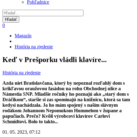
Pohľadnice
0
Magazín
Omrvinka
História na zjedenie
Keď v Prešporku vládli klavíre...
História na zjedenie
Azda niet Bratislavčana, ktorý by nepoznal rozľahlý dom s
krikľavou oranžovou fasádou na rohu Obchodnej ulice a
Námestia SNP. Mladšie ročníky ho poznajú ako „starý dom s
Dráčikom“, staršie si zas spomínajú na knižnicu, ktorá sa tam
kedysi nachádzala. Ja ho mám spojený s naším slávnym
rodákom Johannom Nepomukom Hummelom v župane a
papučiach. Prečo? Kvôli výrobcovi klavírov Carlovi
Schmidtovi. Bolo to takto..
.
01. 05. 2023, 07:12