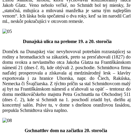
Jakob Glatz. Veno nebolo veľké, no Schmidt bol tej mienky, že
„statočná, milujúca a milovaná manželka je sama tým najlepším
venom“. Ich láska bola spečatená o dva roky, keď sa im narodil Carl
ml., neskôr pokračujúci v otcovom remesle.
Dunajská ulica na prelome 19. a 20. storočia
Domček na Dunajskej viac nevyhovoval potrebám rozrastajúcej sa
rodiny a hromadiacich sa zákaziek, preto sa presťahovali (1827) do
domu svokra a nevlastného otca Jakoba Glatza na Františkánskom
námestí 21 (dnes č. 8), kde obývali 2. poschodie. Schmidtova firma
naďalej prosperovala a získavala aj medzinárodný lesk – klavíry
exportovala i za hranice Uhorska, napr. do Čiech, Rakúska,
Nemecka či Švajčiarska. Z týchto príčin sa stal Schmidtovcom malý
aj byt na Františkánskom námestí a sťahovali sa opäť – tentoraz do
domu medikováčskeho majstra Petra Gschnattla na Obchodnej 511
(dnes č. 2), kde si Schmidt na 1. poschodí zriadil byt, dielňu aj
koncertný salón. Práve tu, v dome s dnešnou oranžovou fasádou,
prepukla Schmidtova sláva naplno.
Gschnattlov dom na začiatku 20. storočia