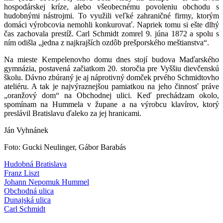
hospodárskej kríze, alebo všeobecnému povoleniu obchodu s
hudobnými nástrojmi. To využili veľké zahraničné firmy, ktorým
domáci výrobcovia nemohli konkurovať. Napriek tomu si ešte dlhý
čas zachovala prestíž. Carl Schmidt zomrel 9. júna 1872 a spolu s
ním odišla „jedna z najkrajších ozdôb prešporského meštianstva“.
Na mieste Kempelenovho domu dnes stojí budova Maďarského
gymnázia, postavená začiatkom 20. storočia pre Vyššiu dievčenskú
školu. Dávno zbúraný je aj náprotivný domček prvého Schmidtovho
ateliéru. A tak je najvýraznejšou pamiatkou na jeho činnosť práve
„oranžový dom“ na Obchodnej ulici. Keď prechádzam okolo,
spomínam na Hummela v župane a na výrobcu klavírov, ktorý
preslávil Bratislavu ďaleko za jej hranicami.
Ján Vyhnánek
Foto: Gucki Neulinger, Gábor Barabás
Hudobná Bratislava
Franz Liszt
Johann Nepomuk Hummel
Obchodná ulica
Dunajská ulica
Carl Schmidt