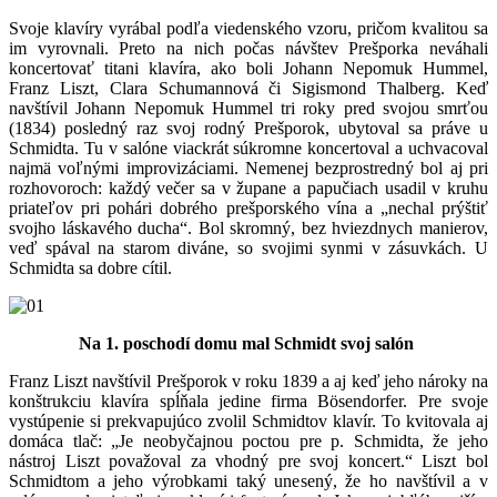
Svoje klavíry vyrábal podľa viedenského vzoru, pričom kvalitou sa
im vyrovnali. Preto na nich počas návštev Prešporka neváhali
koncertovať titani klavíra, ako boli Johann Nepomuk Hummel,
Franz Liszt, Clara Schumannová či Sigismond Thalberg. Keď
navštívil Johann Nepomuk Hummel tri roky pred svojou smrťou
(1834) posledný raz svoj rodný Prešporok, ubytoval sa práve u
Schmidta. Tu v salóne viackrát súkromne koncertoval a uchvacoval
najmä voľnými improvizáciami. Nemenej bezprostredný bol aj pri
rozhovoroch: každý večer sa v župane a papučiach usadil v kruhu
priateľov pri pohári dobrého prešporského vína a „nechal prýštiť
svojho láskavého ducha“. Bol skromný, bez hviezdnych manierov,
veď spával na starom diváne, so svojimi synmi v zásuvkách. U
Schmidta sa dobre cítil.
Na 1. poschodí domu mal Schmidt svoj salón
Franz Liszt navštívil Prešporok v roku 1839 a aj keď jeho nároky na
konštrukciu klavíra spĺňala jedine firma Bösendorfer. Pre svoje
vystúpenie si prekvapujúco zvolil Schmidtov klavír. To kvitovala aj
domáca tlač: „Je neobyčajnou poctou pre p. Schmidta, že jeho
nástroj Liszt považoval za vhodný pre svoj koncert.“ Liszt bol
Schmidtom a jeho výrobkami taký unesený, že ho navštívil a v