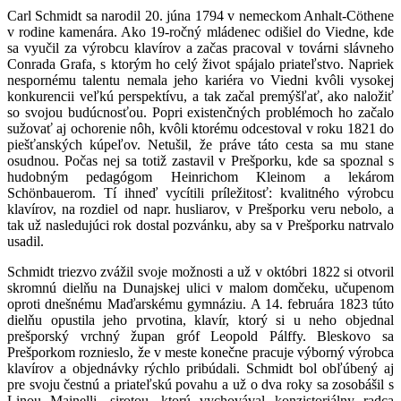
Carl Schmidt sa narodil 20. júna 1794 v nemeckom Anhalt-Cöthene
v rodine kamenára. Ako 19-ročný mládenec odišiel do Viedne, kde
sa vyučil za výrobcu klavírov a začas pracoval v továrni slávneho
Conrada Grafa, s ktorým ho celý život spájalo priateľstvo. Napriek
nespornému talentu nemala jeho kariéra vo Viedni kvôli vysokej
konkurencii veľkú perspektívu, a tak začal premýšľať, ako naložiť
so svojou budúcnosťou. Popri existenčných problémoch ho začalo
sužovať aj ochorenie nôh, kvôli ktorému odcestoval v roku 1821 do
piešťanských kúpeľov. Netušil, že práve táto cesta sa mu stane
osudnou. Počas nej sa totiž zastavil v Prešporku, kde sa spoznal s
hudobným pedagógom Heinrichom Kleinom a lekárom
Schönbauerom. Tí ihneď vycítili príležitosť: kvalitného výrobcu
klavírov, na rozdiel od napr. husliarov, v Prešporku veru nebolo, a
tak už nasledujúci rok dostal pozvánku, aby sa v Prešporku natrvalo
usadil.
Schmidt triezvo zvážil svoje možnosti a už v októbri 1822 si otvoril
skromnú dielňu na Dunajskej ulici v malom domčeku, učupenom
oproti dnešnému Maďarskému gymnáziu. A 14. februára 1823 túto
dielňu opustila jeho prvotina, klavír, ktorý si u neho objednal
prešporský vrchný župan gróf Leopold Pálffy. Bleskovo sa
Prešporkom roznieslo, že v meste konečne pracuje výborný výrobca
klavírov a objednávky rýchlo pribúdali. Schmidt bol obľúbený aj
pre svoju čestnú a priateľskú povahu a už o dva roky sa zosobášil s
Linou Mainelli, sirotou, ktorú vychovával konzistoriálny radca