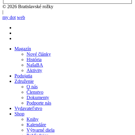
Policy
© 2026 Bratislavské rožky
|
my dot
web
Magazín
Nové články
Mobile
História
main
NašaBA
menu
Aktivity
Podujatia
Združenie
O nás
Členstvo
Dokumenty
Podporte nás
Vydavateľstvo
Shop
Knihy
Kalendáre
Výtvarné diela