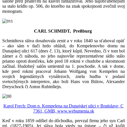
salóne pred priateľmi na klavíri fantazíroval. Jeho najobľúbenejším
sa stalo krídlo op. 506, do ktorého na znak spokojnosti zvečnil svoj
monogram.
CARL SCHMIDT, Preßburg
Schmidtova sláva dosahovala zenit a v roku 1840 sa sťahoval opäť
– ako sám v tlači hrdo ohlásil, do Kempelenovho domu na
Dunajskej ulici 617 (dnes č. 13), ktorý kúpil. Nevedno, či v tom bol
zámer a či náhoda, no jeho najnovšie reprezentatívne sídlo stálo
priamo oproti domčeku, kde pred 18 rokmi v chudobe a skromnosti
začínal. Hudobný salón umiestnil na 1. poschodie. A tak v dome,
kde pred rokmi pracoval Johann Wolfgang von Kempelen na
svojich legendárnych vynálezoch, znela hudba v podaní
svetochýrnych interpretov, ako boli Hans von Bülow, Alexander
Dreyschock či Anton Rubinštejn.
Karol Frech: Dom p. Kempelena na Dunajskej ulici v Bratislave, C
7361, GMB, www.webumenia.sk
Keď v roku 1859 odišiel do dôchodku, prevzal firmu jeho syn Carl
ml. (1827-1905). Jej sláva bola vtedy na ústupe – či už kvôli