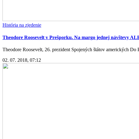
História na zjedenie
Theodore Roosevelt v Prešporku. Na margo jednej návštevy AL
Theodore Roosevelt, 26. prezident Spojených štátov amerických Do Pr
02. 07. 2018, 07:12