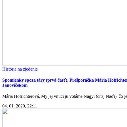
História na zjedenie
Spomienky spoza táry (prvá časť). Prešporáčka Mária Hofricht
Janovičekom
Mária Hofrichterová. My jej vnuci ju voláme Nagyi (čítaj Naďi), čo j
04. 01. 2020, 22:11