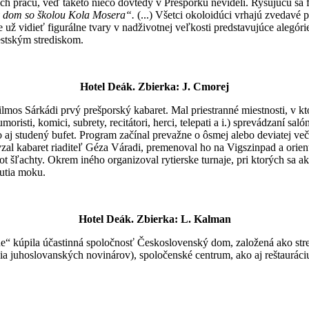
ich prácu, veď takéto niečo dovtedy v Prešporku nevideli. Rysujúcu sa 
 dom so školou Kola Mosera“.
(...) Všetci okoloidúci vrhajú zvedavé p
 vidieť figurálne tvary v nadživotnej veľkosti predstavujúce alegóri
estským strediskom.
Hotel Deák. Zbierka: J. Cmorej
mos Sárkádi prvý prešporský kabaret. Mal priestranné miestnosti, v kt
isti, komici, subrety, recitátori, herci, telepati a i.) sprevádzaní sa
 aj studený bufet. Program začínal prevažne o ôsmej alebo deviatej več
zal kabaret riaditeľ Géza Váradi, premenoval ho na Vigszinpad a orie
vot šľachty. Okrem iného organizoval rytierske turnaje, pri ktorých sa
nutia moku.
Hotel Deák. Zbierka: L. Kalman
“ kúpila účastinná spoločnosť Československý dom, založená ako stred
a juhoslovanských novinárov), spoločenské centrum, ako aj reštauráci