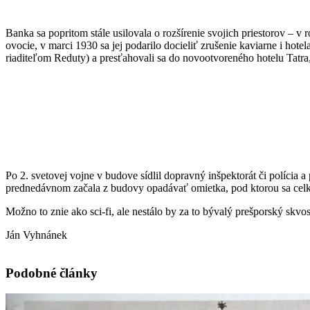
Banka sa popritom stále usilovala o rozšírenie svojich priestorov – 
ovocie, v marci 1930 sa jej podarilo docieliť zrušenie kaviarne i hot
riaditeľom Reduty) a presťahovali sa do novootvoreného hotelu Tatr
Po 2. svetovej vojne v budove sídlil dopravný inšpektorát či políci
prednedávnom začala z budovy opadávať omietka, pod ktorou sa celk
Možno to znie ako sci-fi, ale nestálo by za to bývalý prešporský skvo
Ján Vyhnánek
Podobné články