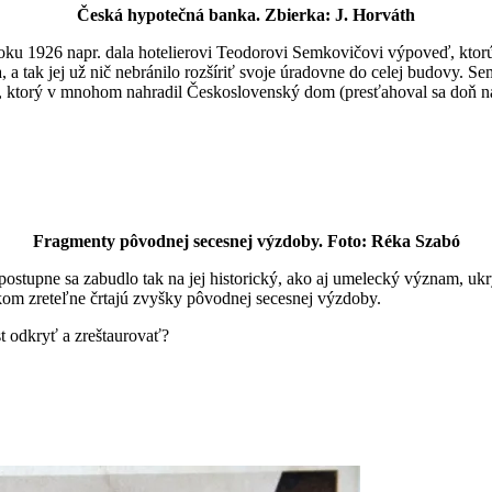
Česká hypotečná banka. Zbierka: J. Horváth
v roku 1926 napr. dala hotelierovi Teodorovi Semkovičovi výpoveď, ktorú
ela, a tak jej už nič nebránilo rozšíriť svoje úradovne do celej budov
a, ktorý v mnohom nahradil Československý dom (presťahoval sa doň na
Fragmenty pôvodnej secesnej výzdoby. Foto: Réka Szabó
a a postupne sa zabudlo tak na jej historický, ako aj umelecký význam,
om zreteľne črtajú zvyšky pôvodnej secesnej výzdoby.
st odkryť a zreštaurovať?