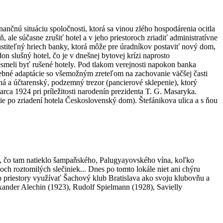
nú situáciu spoločnosti, ktorá sa vinou zlého hospodárenia ocitla
ale súčasne zrušiť hotel a v jeho priestoroch zriadiť administratívne
dpustiteľný hriech banky, ktorá môže pre úradníkov postaviť nový dom,
don slušný hotel, čo je v dnešnej bytovej krízi naprosto
esmeli byť rušené hotely. Pod tlakom verejnosti napokon banka
trebné adaptácie so všemožným zreteľom na zachovanie väčšej časti
 a účtarenský, podzemný trezor (pancierové sklepenie), ktorý
rca 1924 pri príležitosti narodenín prezidenta T. G. Masaryka.
ie po zriadení hotela Československý dom). Štefánikova ulica a s ňou
, čo tam natieklo šampaňského, Palugyayovského vína, koľko
h roztomilých slečiniek... Dnes po tomto lokále niet ani chýru
eto priestory využívať Šachový klub Bratislava ako svoju klubovňu a
lexander Alechin (1923), Rudolf Spielmann (1928), Savielly