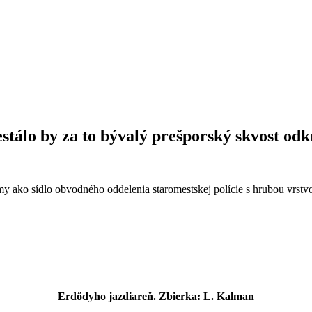
nestálo by za to bývalý prešporský skvost od
ako sídlo obvodného oddelenia staromestskej polície s hrubou vrstvou o
Erdődyho jazdiareň. Zbierka: L. Kalman