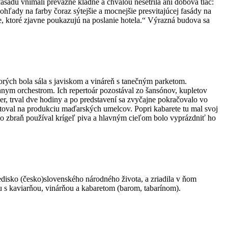
fasádu vnímali prevažne kladne a chválou nešetrila ani dobová tlač:
ohľady na farby čoraz sýtejšie a mocnejšie presvitajúcej fasády na
e, ktoré zjavne poukazujú na poslanie hotela.“ Výrazná budova sa
orých bola sála s javiskom a vináreň s tanečným parketom.
lónnym orchestrom. Ich repertoár pozostával zo šansónov, kupletov
er, trval dve hodiny a po predstavení sa zvyčajne pokračovalo vo
ntoval na produkciu maďarských umelcov. Popri kabarete tu mal svoj
 ako zbraň používal krígeľ piva a hlavným cieľom bolo vyprázdniť ho
isko (česko)slovenského národného života, a zriadila v ňom
u s kaviarňou, vinárňou a kabaretom (barom, tabarínom).