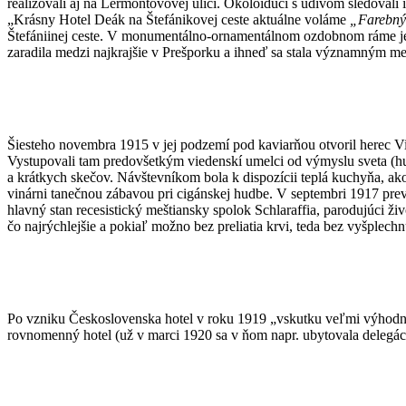
realizovali aj na Lermontovovej ulici. Okoloidúci s údivom sledovali 
„Krásny Hotel Deák na Štefánikovej ceste aktuálne voláme
„Farebný
Štefániinej ceste. V monumentálno-ornamentálnom ozdobnom ráme je už
zaradila medzi najkrajšie v Prešporku a ihneď sa stala významným m
Šiesteho novembra 1915 v jej podzemí pod kaviarňou otvoril herec Vil
Vystupovali tam predovšetkým viedenskí umelci od výmyslu sveta (humor
a krátkych skečov. Návštevníkom bola k dispozícii teplá kuchyňa, ako
vinárni tanečnou zábavou pri cigánskej hudbe. V septembri 1917 prev
hlavný stan recesistický meštiansky spolok Schlaraffia, parodujúci ži
čo najrýchlejšie a pokiaľ možno bez preliatia krvi, teda bez vyšplech
Po vzniku Československa hotel v roku 1919 „vskutku veľmi výhodne
rovnomenný hotel (už v marci 1920 sa v ňom napr. ubytovala delegáci