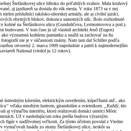
dnešnej Štefánikovej ulice hlboko do priľahlých svahov. Mala kruhový
ané, aj jazdiareň sa dostala do rúk mesta. V roku 1873 sa v nej
ielen príslušníci rakúsko-uhorskej armády, ale aj civilní jazdci.
k nových obytných blokov, dokonca samotných ulíc. Bolo rozhodnuté
lice kolmé na Štefánikovu ulicu (Gunduličova, Lermontovova a pod.).
i budovami. V tom čase ju už vlastnil architekt Jenő (Eugen)
 ju ako významnú kultúrnu pamiatku a snažil sa zachovať na ňu
fotografií nie je v súčasnosti známy. Nato tam dal Schiller podľa
viarňou otvorený 2. marca 1909 napoludnie a patril k najmodernejším
aviareň National (viedol ju 12 rokov).
ené ústredným kúrením, elektrickým osvetlením, kúpeľňami atď., ako
láca“
vďaka mnohým lustrom, girandolám a svietnikom.
„Každý, kto
ali aj výmaľbu interiéru, ktorú realizovali domáci umelci Móric
a stenách. Už v nasledujúcom roku prešla budova výrazným
h figúr v nadživotnej veľkosti. Za týmto účelom povolal z Viedne
v vymaľovali fasádu zo strany Štefánikovej ulice, neskôr sa