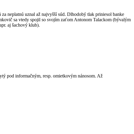
 za neplatnú uznal až najvyšší súd. Dlhodobý tlak priniesol banke
y. Semkovič sa vtedy spojil so svojím zaťom Antonom Talackom (bývalým
pr. aj šachový klub).
 ukrytý pod informačným, resp. omietkovým nánosom. Až