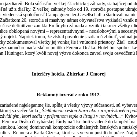
o jazdiareň. Bola súčasťou veľkej šľachtickej záhrady, siahajúcej od 
á už z diaľky. Z veľkej záhrady bolo od 19. storočia postupne ukrajov
 viedenská spoločnosť Campagnereiter-Gesellschaft a štartovali na nich n
 Začiatkom 20. storočia si masívny nárast obyvateľstva vyžiadal vzni
 čase definitívne zanikla Erdődyho záhrada a vznikli takmer všetky u
 ulice obklopená novými – reprezentatívnymi – neoslohovými a secesným
rný objekt. Napriek tomu, že získal povolenie jazdiareň zbúrať, vnímal
y zdokumentoval všetky jej vonkajšie i vnútorné priestory. Žiaľ, osud 
a významného maďarského politika Ferenca Deáka. Hotel bol spolu s ka
 Hüttinger, ktorý kvôli novej výzve dokonca zavrel svoju osvedčenú k
Interiéry hotela. Zbierka: J.Cmorej
Reklamný inzerát z roku 1912.
zariadené najelegantnejšie, spĺňajú všetky výzvy súčasnosti, sú vybav
orej sa večer šírila
„Štefániinou cestou žiara ako z rozprávkového pa
závidí tým, ktorí sedia v príjemnom teple a listujú v novinách...“
Kvitov
, Ferenca Deáka či rybárskej čárdy na Tise boli vsadené do lampérií n
mentikou, ktorej dominovali kompozície odhalených ženských a mužskýc
usa Rennera a Karla Cizeka, ktorí sa s vervou pustili do práce. Najpr