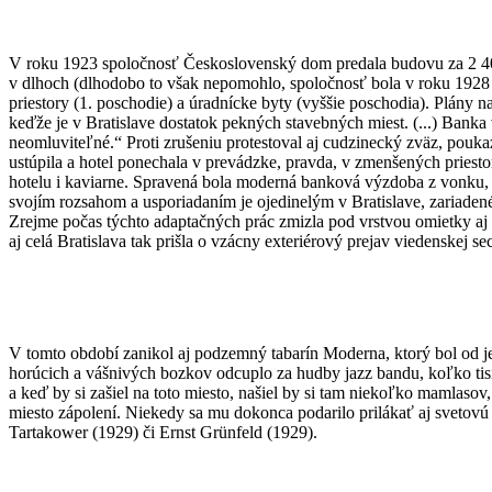
V roku 1923 spoločnosť Československý dom predala budovu za 2 400 
v dlhoch (dlhodobo to však nepomohlo, spoločnosť bola v roku 1928 da
priestory (1. poschodie) a úradnícke byty (vyššie poschodia). Plány n
keďže je v Bratislave dostatok pekných stavebných miest. (...) Banka vš
neomluviteľné.“ Proti zrušeniu protestoval aj cudzinecký zväz, pouk
ustúpila a hotel ponechala v prevádzke, pravda, v zmenšených priest
hotelu i kaviarne. Spravená bola moderná banková výzdoba z vonku, 
svojím rozsahom a usporiadaním je ojedinelým v Bratislave, zariadené
Zrejme počas týchto adaptačných prác zmizla pod vrstvou omietky aj 
aj celá Bratislava tak prišla o vzácny exteriérový prejav viedenskej sec
V tomto období zanikol aj podzemný tabarín Moderna, ktorý bol od
horúcich a vášnivých bozkov odcuplo za hudby jazz bandu, koľko tisí
a keď by si zašiel na toto miesto, našiel by si tam niekoľko mamlasov
miesto zápolení. Niekedy sa mu dokonca podarilo prilákať aj svetovú 
Tartakower (1929) či Ernst Grünfeld (1929).