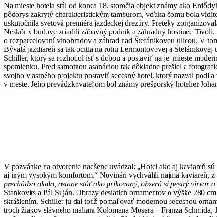
Na mieste hotela stál od konca 18. storočia objekt známy ako Erdődyh
pôdorys zakrytý charakteristickým tamburom, vďaka čomu bola viditeľn
uskutočnila svetová premiéra jazdeckej drezúry. Preteky zorganizovala
Neskôr v budove zriadili zábavný podnik a záhradný hostinec Tivoli.
o rozparcelovaní vinohradov a záhrad nad Štefánikovou ulicou. V tom
Bývalá jazdiareň sa tak ocitla na rohu Lermontovovej a Štefánikovej
Schiller, ktorý sa rozhodol ísť s dobou a postaviť na jej mieste mode
spomienku. Pred samotnou asanáciou tak dôkladne prešiel a fotografick
svojho vlastného projektu postaviť secesný hotel, ktorý nazval podľ
v meste. Jeho prevádzkovateľom bol známy prešporský hotelier Johann
V pozvánke na otvorenie nadšene uvádzal: „Hotel ako aj kaviareň sú 
aj iným vysokým komfortom.“ Novinári vychválili najmä kaviareň, z kt
prechádza okolo, ostane stáť ako prikovaný, obzerá si pestrý virvar a 
Stankovits a Pál Suján. Obrazy desiatich ornamentov o výške 280 cm
skrášlením. Schiller ju dal totiž pomaľovať modernou secesnou orna
troch žiakov slávneho maliara Kolomana Mosera – Franza Schmida, Juli