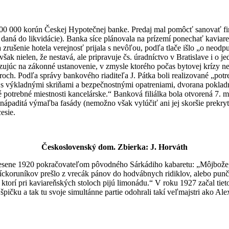
000 korún Českej Hypotečnej banke. Predaj mal pomôcť sanovať finanč
ná do likvidácie). Banka síce plánovala na prízemí ponechať kaviareň, 
a zrušenie hotela verejnosť prijala s nevôľou, podľa tlače išlo „o neo
ak nielen, že nestavá, ale pripravuje čs. úradníctvo v Bratislave i o je
azujúc na zákonné ustanovenie, v zmysle ktorého počas bytovej krízy n
oroch. Podľa správy bankového riaditeľa J. Pátka boli realizované „po
s výkladnými skriňami a bezpečnostnými opatreniami, dvorana pokladná
 potrebné miestnosti kancelárske.“ Banková filiálka bola otvorená 7. ma
nápaditá výmaľba fasády (nemožno však vylúčiť ani jej skoršie prekryt
esie.
Československý dom. Zbierka: J. Horváth
 jesene 1920 pokračovateľom pôvodného Sárkádiho kabaretu: „Môjbože
ckoruníkov prešlo z vrecák pánov do hodvábnych ridiklov, alebo punčoc
, ktorí pri kaviareňských stoloch pijú limonádu.“ V roku 1927 začal ti
špičku a tak tu svoje simultánne partie odohrali takí veľmajstri ako A