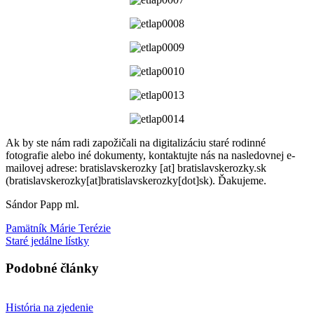
Ak by ste nám radi zapožičali na digitalizáciu staré rodinné
fotografie alebo iné dokumenty, kontaktujte nás na nasledovnej e-
mailovej adrese:
bratislavskerozky
[at]
bratislavskerozky.sk
(bratislavskerozky[at]bratislavskerozky[dot]sk)
. Ďakujeme.
Sándor Papp ml.
Pamätník Márie Terézie
Staré jedálne lístky
Podobné články
História na zjedenie