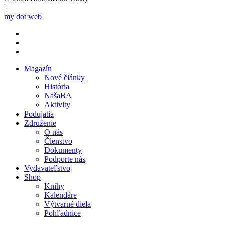
|
my dot
web
Magazín
Nové články
Mobile
História
main
NašaBA
menu
Aktivity
Podujatia
Združenie
O nás
Členstvo
Dokumenty
Podporte nás
Vydavateľstvo
Shop
Knihy
Kalendáre
Výtvarné diela
Pohľadnice