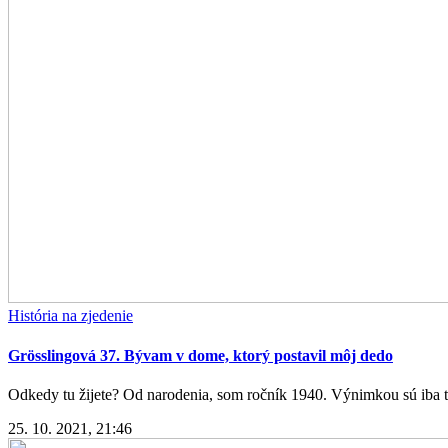
História na zjedenie
Grösslingová 37. Bývam v dome, ktorý postavil môj dedo
Odkedy tu žijete? Od narodenia, som ročník 1940. Výnimkou sú iba tý
25. 10. 2021, 21:46