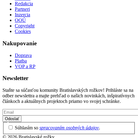
Redakcia
Partneri
Inzercia
OOÚ
Copyright
Cookies
Nakupovanie
Doprava
Platba
VOP a RP
Newsletter
Staňte sa súčasťou komunity Bratislavských rožkov! Prihláste sa na
odber newslettra a majte prehľad o našich novinkách, inšpiratívnych
článkoch a aktuálnych projektoch priamo vo svojej schránke.
Email
Privacy
Súhlasím so
spracovaním osobných údajov
.
Policy
© 2026 Bratislavské rožky