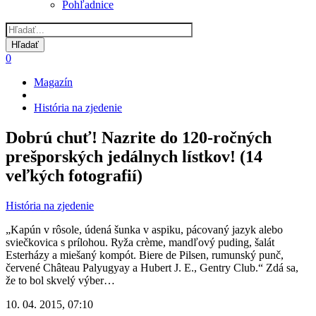
Pohľadnice
0
Magazín
Omrvinka
História na zjedenie
Dobrú chuť! Nazrite do 120-ročných
prešporských jedálnych lístkov! (14
veľkých fotografií)
História na zjedenie
„Kapún v rôsole, údená šunka v aspiku, pácovaný jazyk alebo
sviečkovica s prílohou. Ryža crème, mandľový puding, šalát
Esterházy a miešaný kompót. Biere de Pilsen, rumunský punč,
červené Château Palyugyay a Hubert J. E., Gentry Club.“ Zdá sa,
že to bol skvelý výber…
10. 04. 2015, 07:10