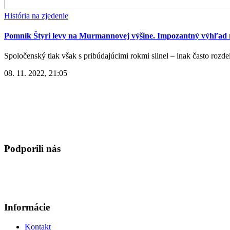
História na zjedenie
Pomník Štyri levy na Murmannovej výšine. Impozantný výhľad na
Spoločenský tlak však s pribúdajúcimi rokmi silnel – inak často rozdel
08. 11. 2022, 21:05
Podporili nás
Informácie
Kontakt