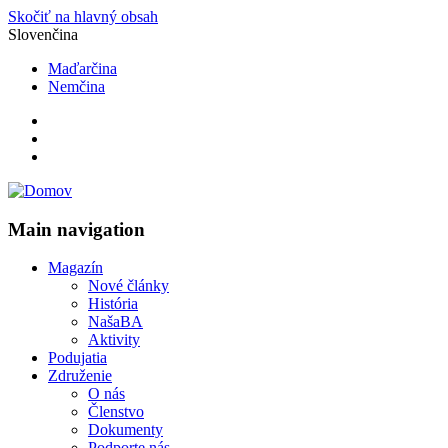
Skočiť na hlavný obsah
Slovenčina
Maďarčina
Nemčina
Main navigation
Magazín
Nové články
História
NašaBA
Aktivity
Podujatia
Združenie
O nás
Členstvo
Dokumenty
Podporte nás