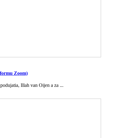
atformu Zoom)
dujatia, Illah van Oijen a za ...