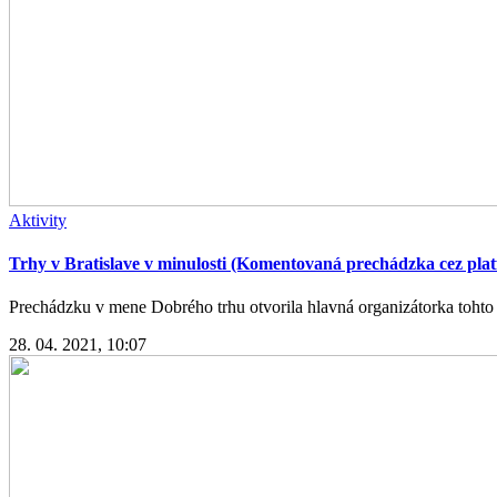
Aktivity
Trhy v Bratislave v minulosti (Komentovaná prechádzka cez pl
Prechádzku v mene Dobrého trhu otvorila hlavná organizátorka tohto po
28. 04. 2021, 10:07