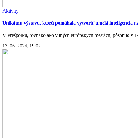
Aktivity
Unikátnu výstavu, ktorú pomáhala vytvoriť umelá inteligencia ná
V Prešporku, rovnako ako v iných európskych mestách, pôsobilo v 19. 
17. 06. 2024, 19:02