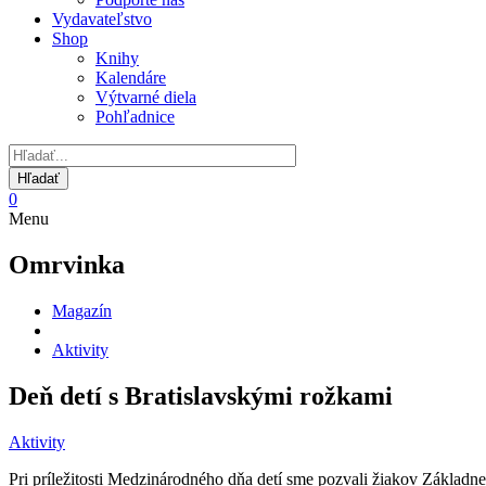
Vydavateľstvo
Shop
Knihy
Kalendáre
Výtvarné diela
Pohľadnice
0
Menu
Omrvinka
Magazín
Aktivity
Deň detí s Bratislavskými rožkami
Aktivity
Pri príležitosti Medzinárodného dňa detí sme pozvali žiakov Základne