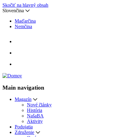
Skočiť na hlavný obsah
Slovenčina
Maďarčina
Nemčina
Main navigation
Magazín
Nové články
História
NašaBA
Aktivity
Podujatia
Združenie