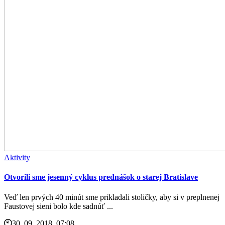
Aktivity
Otvorili sme jesenný cyklus prednášok o starej Bratislave
Veď len prvých 40 minút sme prikladali stoličky, aby si v preplnenej
Faustovej sieni bolo kde sadnúť ...
30. 09. 2018, 07:08