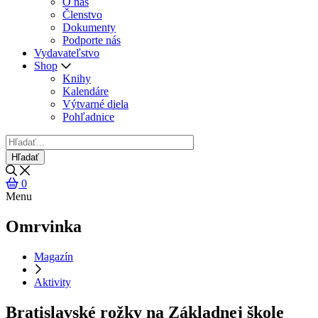
O nás
Členstvo
Dokumenty
Podporte nás
Vydavateľstvo
Shop
Knihy
Kalendáre
Výtvarné diela
Pohľadnice
0
Menu
Omrvinka
Magazín
Aktivity
Bratislavské rožky na Základnej škole