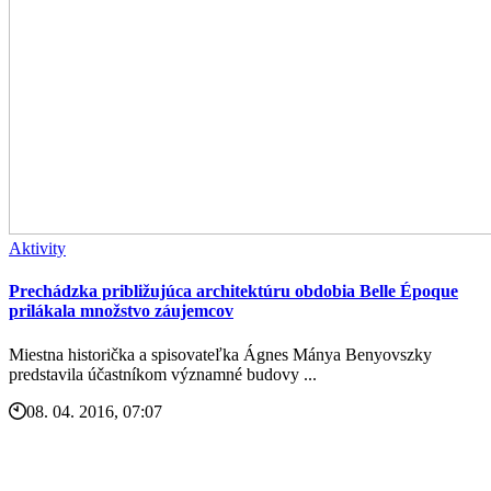
Aktivity
Prechádzka približujúca architektúru obdobia Belle Époque
prilákala množstvo záujemcov
Miestna historička a spisovateľka Ágnes Mánya Benyovszky
predstavila účastníkom významné budovy ...
08. 04. 2016, 07:07