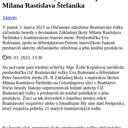
Milana Rastislava Štefánika
Aktivity
V piatok 3. marca 2023 sa Občianske združenie Bratislavské rožky
zúčastnilo besedy s deviatakmi Základnej školy Milana Rastislava
Štefánika v bratislavskom Starom meste. Predsedníčka Eva
Bolemant, spolu so šéfredaktorom Petrom Janovičkom žiakom
predstavili aktivity občianskeho združenia a jeho knižnú produkciu.
09. 03. 2023, 13:30
Na pozvanie pani triednej učiteľky Mgr. Žofie Kopálovej navštívila
predsedníčka OZ Bratislavské rožky Eva Bolemant a šéfredaktor
Peter Janoviček triedu IX. B Základnej školy s materskou školou
Milana Rastislava Štefánika na Grösslingovej ulici v Bratislave.
Počas besedy žiakom odprezentovali bohaté aktivity OZ
Bratislavské rožky a predstavili im knižné publikácie z jeho
produkcie. Žiaci sa tak dozvedeli o úspešnej detskej edícii
Bratislavské rozprávky alebo o fotoalbume My sme starí Prešporáci,
ktorý rozpráva príbehy 21 starých bratislavských rodín.
Na besede však nerozprávali iba predstavitelia nášho občianskeho