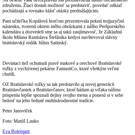
združenia. Žiaci dostali možnosť sa predstaviť, povedať odkiaľ
pochádzajú a rovnako klásť otázky prednášajúcim.
Pani učiteľka Kopálová hosťom prezentovala peknú trojjazyčnú
nástenku, tvorenú okrem iného obrázkami z nášho Prešporského
kalendára a dozvedeli sme sa aj takú zaujímavosť, že Základnú
školu Milana Rastislava Štefánika kedysi navštevoval slávny
bratislavský rodák Július Satinský.
Deviataci tiež ochutnali pravé makové a orechové Bratislavské
rožky z vychýrenej pekárne FantastiCo, ktoré všetkým veľmi
chutili.
OZ Bratislavské rožky sa tak predstavilo aj novej generácii
Bratislavčaniek a Bratislavčanov, ktorí hádam aj vďaka nášmu
prispeniu lepšie spoznali dejiny svojho mesta a ponesú si v sebe
hrdosť na jeho bohaté multinárodnostné tradície.
Peter Janoviček
Foto: Matúš Lauko
Eva Bolemant