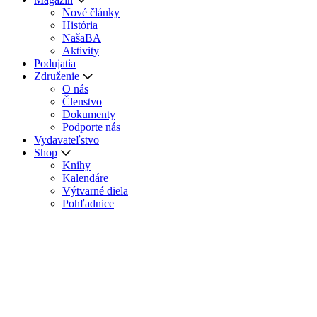
Nové články
História
NašaBA
Aktivity
Podujatia
Združenie
O nás
Členstvo
Dokumenty
Podporte nás
Vydavateľstvo
Shop
Knihy
Kalendáre
Výtvarné diela
Pohľadnice